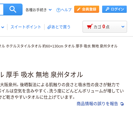
ヘルプ
各種お手続き
0
スイートポイント
あとで買う
カゴ
点
ル ホテルスタイルタオル 約60×130cm タオル 厚手 吸水 無地 泉州タオル
ル 厚手 吸水 無地 泉州タオル
 大阪泉州。後晒製法による肌触りの良さと吸水性の良さが魅力で
パイルは空気を含みやすく、洗う度にどんどんボリュームが増してい
けど乾きやすいタオルに仕上げています。
商品情報の誤りを報告