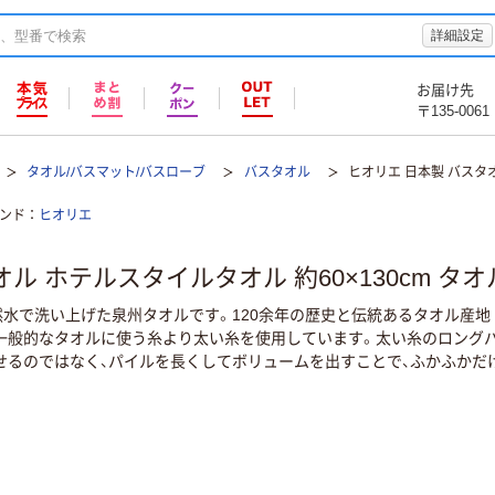
詳細設定
お届け先
〒135-0061
タオル/バスマット/バスローブ
バスタオル
ヒオリエ 日本製 バスタオ
ンド
ヒオリエ
ル ホテルスタイルタオル 約60×130cm タオ
然水で洗い上げた泉州タオルです。120余年の歴史と伝統あるタオル産地
】一般的なタオルに使う糸より太い糸を使用しています。太い糸のロング
せるのではなく、パイルを長くしてボリュームを出すことで、ふかふかだ