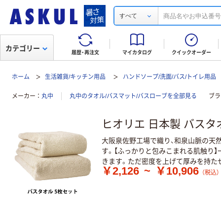
すべて
カテゴリー
履歴・再注文
マイカタログ
クイックオーダー
ホーム
生活雑貨/キッチン用品
ハンドソープ/洗面/バス/トイレ用品
メーカー
丸中
丸中のタオル/バスマット/バスローブを全部見る
ブラ
ヒオリエ 日本製 バスタオ
大阪泉佐野工場で織り、和泉山脈の天
す。【ふっかりと包みこまれる肌触り
きます。ただ密度を上げて厚みを持た
￥2,126
~
￥10,906
（税込）