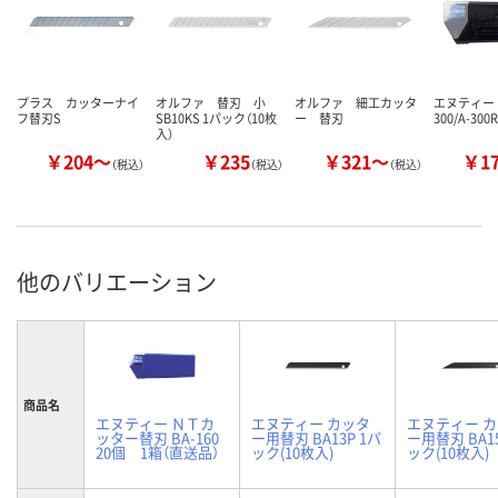
プラス カッターナイ
オルファ 替刃 小
オルファ 細工カッタ
エヌティー 
フ替刃S
SB10KS 1パック（10枚
ー 替刃
300/A-30
入）
￥204～
￥235
￥321～
￥1
（税込）
（税込）
（税込）
他のバリエーション
商品名
エヌティー ＮＴカ
エヌティー カッタ
エヌティー 
ッター替刃 BA-160
ー用替刃 BA13P 1パ
ー用替刃 BA15
20個 1箱（直送品）
ック(10枚入)
ック(10枚入)