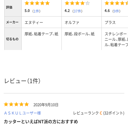
評価
5.0
4.2
4.6
（
1件
）
（
37件
）
（
9件
）
エヌティー
オルファ
プラス
メーカー
厚紙、粘着テープ、紙
厚紙、段ボール、紙
スチレンボー
ニール、厚紙
切るもの
ル、粘着テープ
レビュー（1件）
2020年9月10日
ＡＳＫＵＬユーザー様
レビューランク
C
(32ポイント)
カッターといえばNT派の方におすすめ