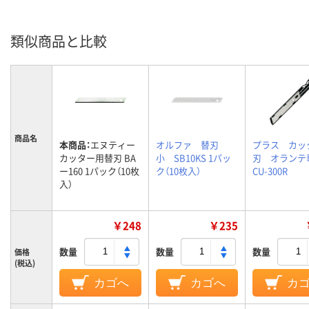
類似商品と比較
商品名
本商品：
エヌティー
オルファ 替刃
プラス カッ
カッター用替刃 BA
小 SB10KS 1パッ
刃 オラン
ー160 1パック（10枚
ク（10枚入）
CU-300R
入）
￥248
￥235
数量
数量
数量
価格
(税込)
カゴへ
カゴへ
カ