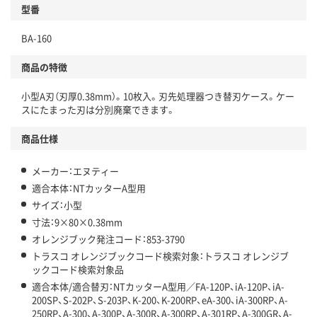
型番
BA-160
商品の特徴
小型A刃（刃厚0.38mm）。10枚入。刃先処理器つき替刃ケース。ケー
スにたまった刃は分別廃棄できます。
商品仕様
メーカー：エヌティー
適合本体：NTカッターA型用
サイズ：小型
寸法：9×80×0.38mm
オレンジブック発注コード：853-3790
トラスコ オレンジブックコード検索対象：トラスコ オレンジブ
ックコード検索対象品
適合本体/適合替刃：NTカッターA型用／FA-120P、iA-120P、iA-
200SP、S-202P、S-203P、K-200、K-200RP、eA-300、iA-300RP、A-
250RP、A-300、A-300P、A-300R、A-300RP、A-301RP、A-300GR、A-