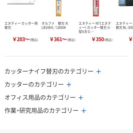
エヌティー カッター用
オルファ 替刃 大
エヌティー NT(エヌテ
エヌティー e
替刃
LB10KS／LB50K
ィー) カッター替刃 小
替刃 BL-30
型A刃 0.…
￥203～
￥361～
￥350
￥
（税込）
（税込）
（税込）
カッターナイフ替刃のカテゴリー
カッターのカテゴリー
オフィス用品のカテゴリー
作業・研究用品のカテゴリー