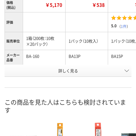
価格
￥5,170
￥538
(税込)
評価
5.0
（
1件
）
1箱（200枚：10枚
1パック（10枚入）
1パック（10枚
販売単位
×20パック）
メーカー
BA-160
BA13P
BA15P
品番
お申込番
詳しく見る
U430670
X106498
X106500
号
あり
あり
入荷待ち
在庫
8月24日（月）まで
8月8日（土）
2026年8月中
お届け日
この商品を見た人はこちらも検討されていま
す
数量
数量
数量
カゴへ
カゴへ
カ