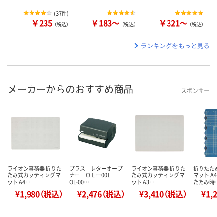
(
37件
)
￥235
￥183～
￥321～
（税込）
（税込）
（税込）
ランキングをもっと見る
メーカーからのおすすめ商品
スポンサー
ライオン事務器 折りた
プラス レターオープ
ライオン事務器 折りた
折りたた
たみ式カッティングマ
ナー ＯＬー001
たみ式カッティングマ
マット A
ット A4…
OL-00…
ット A3…
たたみ時
¥1,980（税込）
¥2,476（税込）
¥3,410（税込）
¥1,