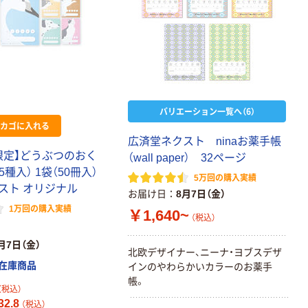
バリエーション一覧へ（6）
カゴに入れる
広済堂ネクスト ninaお薬手帳
限定】どうぶつのおく
（wall paper） 32ページ
種入） 1袋（50冊入）
5万回の購入実績
スト オリジナル
お届け日
8月7日（金）
1万回の購入実績
￥1,640~
（税込）
月7日（金）
北欧デザイナー、ニーナ・ヨブスデザ
在庫商品
インのやわらかいカラーのお薬手
帳。
（税込）
2.8
（税込）