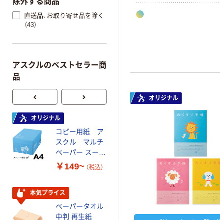
除外する商品
直送品、お取り寄せ品を除く
（43）
アスクルのベストセラー商
品
オリジナル
オリジナル
本気プライス
コピー用紙 ア
トイレットペー
スクル マルチ
パー ダブル60
ペーパー スーパ
ｍ 再生紙
ーホワイト+
100% 6ロール
￥149~
￥446~
（税込）
（税込）
リサイクル100
芯あり FSC認
証
本気プライス
オリジナル
ペーパータオル
コピー用紙 マ
中判 再生紙
ルチペーパー