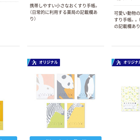
携帯しやすい小さなおくすり手帳。
（日常的に利用する薬局の記載欄あ
可愛い動物
り）
すり手帳。。
の記載欄あり
オリジナル
オリジナ
本気プライス
オリジナル
トイレットペー
スズラン 酒精綿
パー シングル
G バルクタイプ
120ｍ 再生紙
指定医薬部外品
100% 6ロール
￥455~
￥140~
（税込）
（税込）
リサイクル100
芯あり FSC認
証
本気プライス
本気プライス
嬬恋銘水 ナチュ
ティッシュペー
ラルミネラルウ
パー ボックス