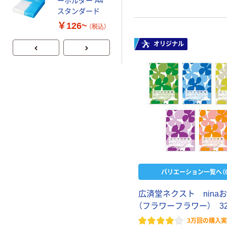
ーホルダー A4
レのおそうじシ
スタンダード
ート 大王製紙
共同企画 トイ
￥126~
￥330~
（税込）
（税込）
レクリーナー
トイレシート
オリジナル
オリジナル
バリエーション一覧へ（6
広済堂ネクスト nina
（フラワーフラワー） 3
3万回の購入