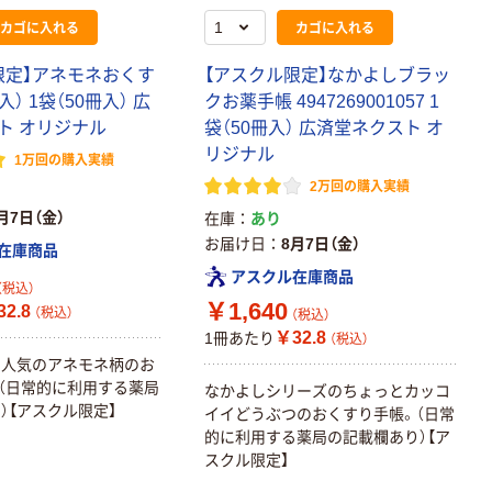
カラ 厚さ
100％ 200枚
カゴに入れる
カゴに入れる
0.22mm 布テー
FSC認証 シング
￥145~
￥149~
（税込）
（税込）
プ
ル 大王製紙共同
限定】アネモネおくす
【アスクル限定】なかよしブラッ
企画 オリジナル
） 1袋（50冊入） 広
クお薬手帳 4947269001057 1
本気プライス
ト オリジナル
袋（50冊入） 広済堂ネクスト オ
ティッシュペー
リジナル
パー ボックス
1万回の購入実績
150組 5箱入 ア
2万回の購入実績
スクル スマート
￥307~
（税込）
月7日（金）
在庫
あり
コンパクト ビ
お届け日
8月7日（金）
在庫商品
ビッド PEFC認
証
オリジナル
アスクル在庫商品
（税込）
アスクル プラス
￥1,640
2.8
（税込）
（税込）
チックグローブ
￥32.8
1冊あたり
（税込）
粉なし（パウダ
で人気のアネモネ柄のお
ーフリー）
￥398~
（税込）
（日常的に利用する薬局
なかよしシリーズのちょっとカッコ
）【アスクル限定】
イイどうぶつのおくすり手帳。（日常
的に利用する薬局の記載欄あり）【ア
本気プライス
スクル限定】
アスクル クリア