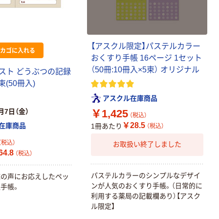
【アスクル限定】パステルカラー
カゴに入れる
おくすり手帳 16ページ 1セット
（50冊:10冊入×5束） オリジナル
スト どうぶつの記録
1束(50冊入)
アスクル在庫商品
月7日（金）
￥1,425
（税込）
￥28.5
在庫商品
1冊あたり
（税込）
（税込）
お取扱い終了しました
4.8
（税込）
パステルカラーのシンプルなデザイ
院の声にお応えしたペッ
ンが人気のおくすり手帳。（日常的に
手帳。
利用する薬局の記載欄あり）【アスク
ル限定】