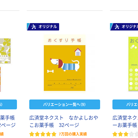
スチックグロー
ト ホワイト紙コ
ブ 薄手 粉な
ップ
し（パウダーフ
￥298~
（税込）
リー）
￥374~
（税込）
オリジナル
オリジナ
）
バリエーション一覧へ（9）
バリエ
お薬手帳
広済堂ネクスト なかよしおや
広済堂ネク
2ページ
こお薬手帳 32ページ
ーお薬手帳
実績
7万回の購入実績