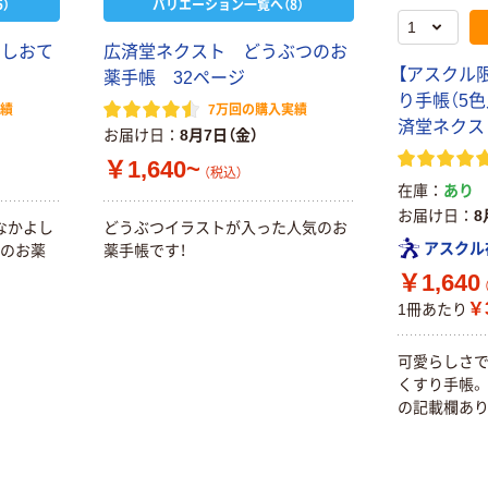
）
バリエーション一覧へ（8）
ォーター 500ml
モカ 200組 5個
キャップシール
アスクル オリジ
￥1,037~
￥428~
（税込）
よしおて
広済堂ネクスト どうぶつのお
付き／2Lラベル
ナルティッシュ
（税込）
【アスクル
薬手帳 32ページ
レス 10本
PEFC認証
り手帳（5色入
オリジナル
実績
7万回の購入実績
本気プライス
済堂ネクス
【アスクル限定】
お届け日
8月7日（金）
ペーパータオル
ファーストレイ
￥1,640~
（税込）
中判 バージンパ
ト ニトリルグ
在庫
あり
ルプ100％ 200
ローブ ブル
￥698~
（税込）
お届け日
8
枚入 PEFC認証
ー 粉なし（パ
なかよし
どうぶつイラストが入った人気のお
￥156~
（税込）
シングル アスク
アスクル
ウダーフリー）
ンのお薬
薬手帳です！
ルオリジナル
人気商品
￥1,640
オリジナル
サントリー 天然
￥3
1冊あたり
【アスクル限定】
水 ミネラルウォ
ファーストレイ
ーター ペットボ
可愛らしさ
ト ニトリルグ
トル
￥686~
（税込）
くすり手帳。
ローブ ホワイ
￥698~
（税込）
の記載欄あり
ト 粉なし（パ
ウダーフリー）
期間限定価格
本気プライス
アスクル プラ
ファーストレイ