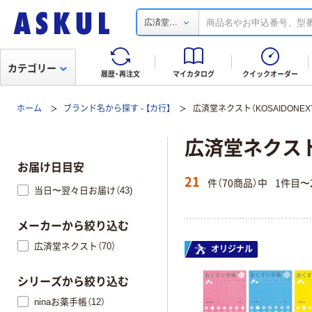
...
広済堂
カテゴリー
履歴・再注文
マイカタログ
クイックオーダー
ホーム
ブランド名から探す - 【カ行】
広済堂ネクスト（KOSAIDONEX
広済堂ネクスト（
お届け日目安
21
件（70商品）中
1件目〜
当日〜翌々日お届け（43)
メーカーから絞り込む
広済堂ネクスト（70）
オリジナル
シリーズから絞り込む
ninaお薬手帳（12）