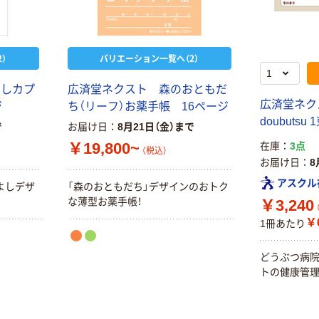
）
バリエーション一覧へ（2）
よしカプ
広済堂ネクスト 森のおともだ
広済堂ネク
ジ
ち（リーフ）お薬手帳 16ページ
doubutsu 
で
お届け日
8月21日（金）まで
￥19,800~
在庫
3点
（税込）
お届け日
8
アスクル
よしデザ
「森のおともだち」デザインのおトク
な薄型お薬手帳！
￥3,240
￥6
1冊あたり
どうぶつ病
トの健康管理