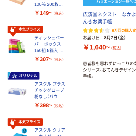
バリエーション一覧へ（5
100％ 200枚
スーパーエコノ
FSC認証 シング
ミー+
￥149~
￥149~
（税込）
（税込）
広済堂ネクスト なか
ル 大王製紙共同
んきお薬手帳
企画 オリジナル
本気プライス
本気プライス
6万回の購入
ティッシュペー
アスクル 耳にや
お届け日
8月7日（金）
パー ボックス
さしい やわらか
￥1,640~
（税込）
150組 5箱入 ア
いマスク
スクル スマート
￥307~
￥458~
（税込）
（税込）
コンパクト ビ
患者様も思わずにっこりの
ビッド PEFC認
シリーズ、おてんきデザイ
証
オリジナル
本気プライス
手帳。
アスクル プラス
ペーパータオル
チックグローブ
小判・シングル
粉なし（パウダ
再生紙 200枚
ーフリー）
FSC認証紙 アス
￥398~
￥143~
（税込）
（税込）
クルオリジナル
本気プライス
本気プライス
アスクル クリア
アスクル トイ