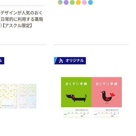
のデザインが人気のおく
（日常的に利用する薬局
）【アスクル限定】
ル
オリジナル
オリジナル
オリジナル
乾電池 単3
コピー用紙 ア
形 アルカリ乾
スクル マルチ
電池 北欧パッ
ペーパー スーパ
ケージ アスク
ーホワイト+
￥140~
￥149~
（税込）
（税込）
ルオリジナル
本気プライス
本気プライス
【ガムテープ】ア
ペーパータオル
スクル 現場のチ
中判 再生紙