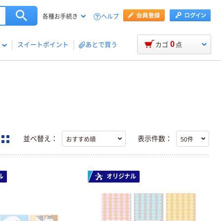
ヘルプ
各種お手続き
0
スイートポイント
あとで買う
カゴ
点
並べ替え：
表示件数：
ル
オリジナル