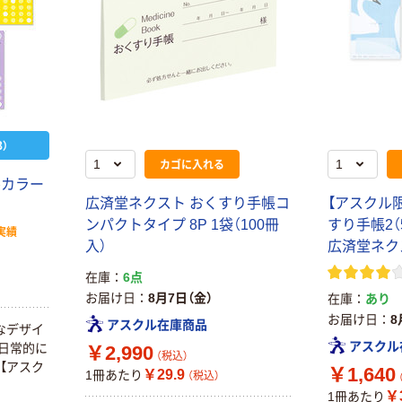
）
カゴに入れる
ルカラー
広済堂ネクスト おくすり手帳コ
【アスクル
ンパクトタイプ 8P 1袋（100冊
すり手帳2（5
実績
入）
広済堂ネク
在庫
6点
お届け日
8月7日（金）
在庫
あり
お届け日
8
アスクル在庫商品
なデザイ
アスクル
日常的に
￥2,990
（税込）
【アスク
￥1,640
￥29.9
1冊あたり
（税込）
￥3
1冊あたり