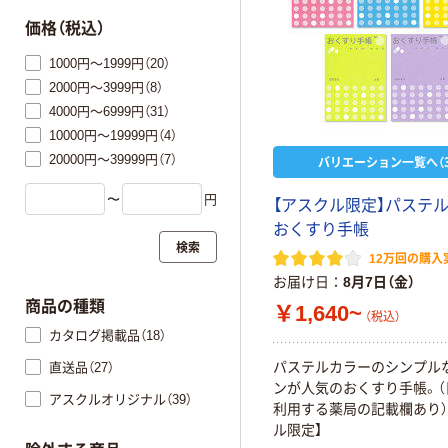
価格（税込）
1000円～1999円（20）
2000円～3999円（8）
4000円～6999円（31）
10000円～19999円（4）
20000円～39999円（7）
バリエーション一覧へ（3
〜
円
【アスクル限定】パステ
おくすり手帳
検索
12万回の購入
お届け日
8月7日（金）
商品の種類
￥1,640~
（税込）
カタログ掲載品（18）
パステルカラーのシンプル
直送品（27）
ンが人気のおくすり手帳。（
アスクルオリジナル（39）
利用する薬局の記載欄あり）
ル限定】