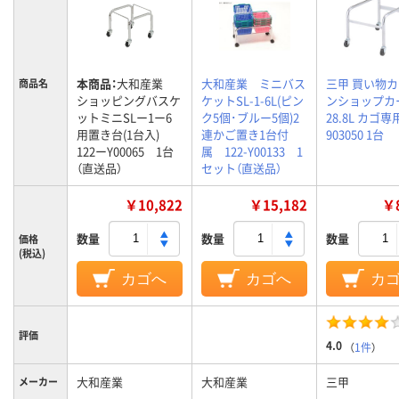
本商品：
大和産業
大和産業 ミニバス
三甲 買い物カ
商品名
ショッピングバスケ
ケットSL-1-6L(ピン
ンショップカ
ットミニSLー1ー6
ク5個･ブルー5個)2
28.8L カゴ
用置き台(1台入)
連かご置き1台付
903050 1台
122ーY00065 1台
属 122-Y00133 1
（直送品）
セット（直送品）
￥10,822
￥15,182
￥8
数量
数量
数量
価格
(税込)
カゴへ
カゴへ
カ
評価
4.0
（
1件
）
大和産業
大和産業
三甲
メーカー