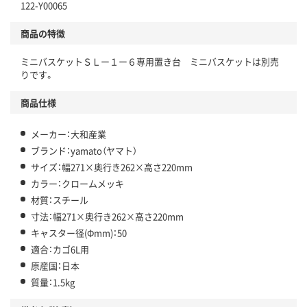
122-Y00065
商品の特徴
ミニバスケットＳＬー１ー６専用置き台 ミニバスケットは別売
りです。
商品仕様
メーカー：大和産業
ブランド：yamato（ヤマト）
サイズ：幅271×奥行き262×高さ220mm
カラー：クロームメッキ
材質：スチール
寸法：幅271×奥行き262×高さ220mm
キャスター径(Φmm)：50
適合：カゴ6L用
原産国：日本
質量：1.5kg