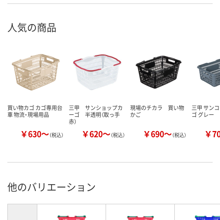
人気の商品
買い物カゴ カゴ専用台
三甲 サンショップカ
現場のチカラ 買い物
三甲 サンコ
車 物流・現場用品
ーゴ 半透明（取っ手
かご
ゴ グレー
赤）
￥630～
￥620～
￥690～
￥7
（税込）
（税込）
（税込）
他のバリエーション