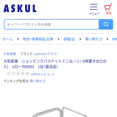
カゴ
メニュー
ホーム
物流・現場用品/台車
容器/缶
買い物カゴ
K
大和産業
ブランド：
yamato（ヤマト）
大和産業 ショッピングバスケットミニSLー1ー6用置き台(1台
入) 122ーY00065 1台（直送品）
（
0
件のレビュー
）
ランキングを見る：
買い物カゴ