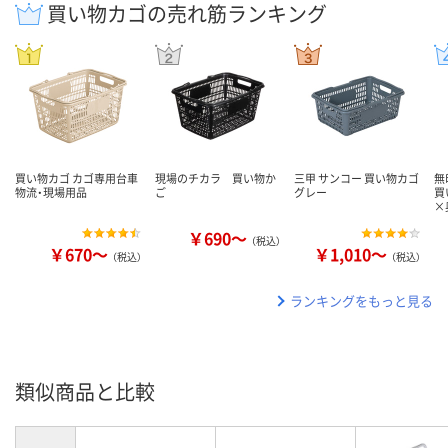
買い物カゴの売れ筋ランキング
買い物カゴ カゴ専用台車
現場のチカラ 買い物か
三甲 サンコー 買い物カゴ
無
物流・現場用品
ご
グレー
買
×
￥690～
（税込）
￥670～
￥1,010～
（税込）
（税込）
ランキングをもっと見る
類似商品と比較