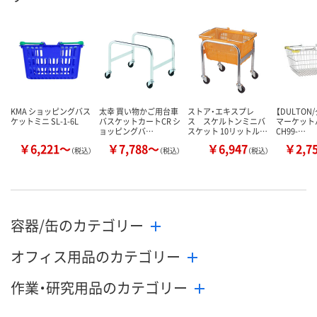
数量
数量
数量
カゴへ
カゴへ
カ
KMA ショッピングバス
太幸 買い物かご用台車
ストア・エキスプレ
【DULTON
ケットミニ SL-1-6L
バスケットカートCR シ
ス スケルトンミニバ
マーケット
ョッピングバ…
スケット 10リットル…
CH99-…
￥6,221～
￥7,788～
￥6,947
￥2,7
（税込）
（税込）
（税込）
容器/缶のカテゴリー
オフィス用品のカテゴリー
作業・研究用品のカテゴリー