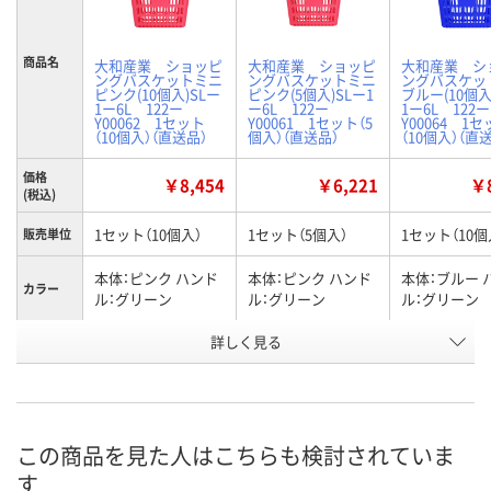
商品名
大和産業 ショッピ
大和産業 ショッピ
大和産業 シ
ングバスケットミニ
ングバスケットミニ
ングバスケッ
ピンク(10個入)SLー
ピンク(5個入)SLー1
ブルー(10個入
1ー6L 122ー
ー6L 122ー
1ー6L 122ー
Y00062 1セット
Y00061 1セット（5
Y00064 1
（10個入）（直送品）
個入）（直送品）
（10個入）（直
価格
￥8,454
￥6,221
￥8
(税込)
1セット（10個入）
1セット（5個入）
1セット（10個
販売単位
本体：ピンク ハンド
本体：ピンク ハンド
本体：ブルー 
カラー
ル：グリーン
ル：グリーン
ル：グリーン
お申込番
詳しく見る
X237739
X237732
X237735
号
直送品
直送品
直送品
在庫
8月24日（月）まで
8月24日（月）まで
8月24日（月）
お届け日
この商品を見た人はこちらも検討されていま
す