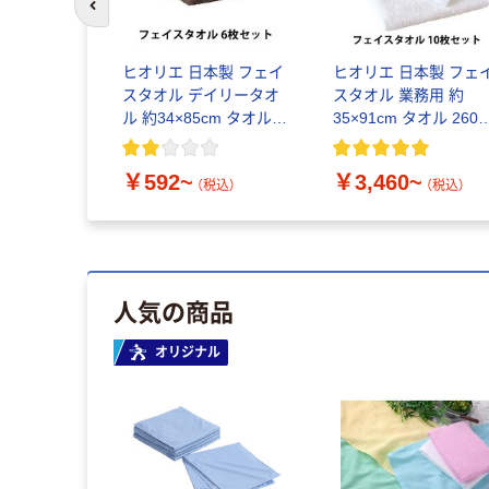
前のスライドへ
ヒオリエ 日本製 フェイ
ヒオリエ 日本製 フェ
スタオル デイリータオ
スタオル 業務用 約
ル 約34×85cm タオル
35×91cm タオル 260
中厚 吸水 速乾 無地 お
薄手 コンパクト 吸水 
値打ち 泉州タオル
乾 泉州タオル
￥592~
￥3,460~
（税込）
（税込）
人気の商品
オリジナル