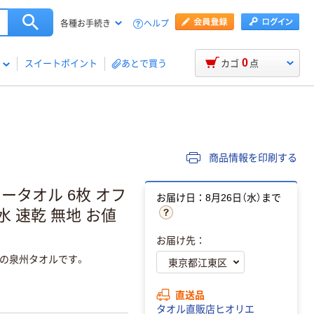
ヘルプ
各種お手続き
0
スイートポイント
あとで買う
カゴ
点
商品情報を印刷する
ータオル 6枚 オフ
お届け日：8月26日（水）まで
吸水 速乾 無地 お値
お届け先：
の泉州タオルです。
直送品
タオル直販店ヒオリエ