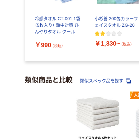
冷感タオル CT-001 1袋
小杉善 200匁カラーフ
（5枚入り） 熱中対策 ひ
ェイスタオル ZG-20
んやりタオル クールタ
オル 冷却タオル 伊藤忠
￥1,330~
￥990
リーテイルリンク オリ
（税込）
（税込）
ジナル
類似商品と比較
類似スペック品を探す
人