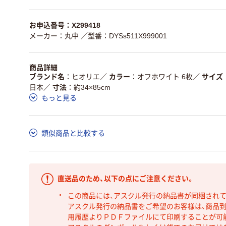
お申込番号：X299418
メーカー：丸中
／型番：DYSs511X999001
商品詳細
ブランド名
ヒオリエ
／
カラー
オフホワイト 6枚
／
サイズ
日本
／
寸法
約34×85cm
もっと見る
類似商品と比較する
直送品のため、以下の点にご注意ください。
この商品には、アスクル発行の納品書が同梱され
アスクル発行の納品書をご希望のお客様は、商品到
用履歴よりＰＤＦファイルにて印刷することが可