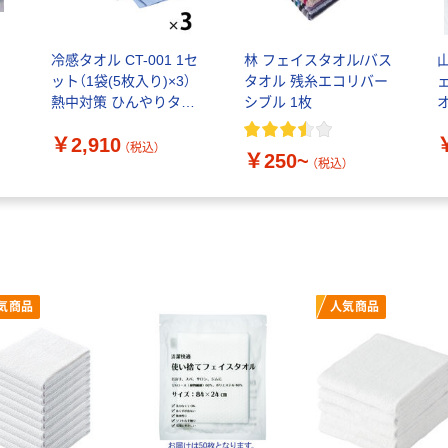
冷感タオル CT-001 1セ
林 フェイスタオル/バス
ット（1袋(5枚入り)×3）
タオル 残糸エコリバー
熱中対策 ひんやりタオ
シブル 1枚
ル クールタオル 冷却 伊
￥2,910
藤忠リーテイルリンク
（税込）
￥250~
オリジナル
（税込）
気商品
人気商品