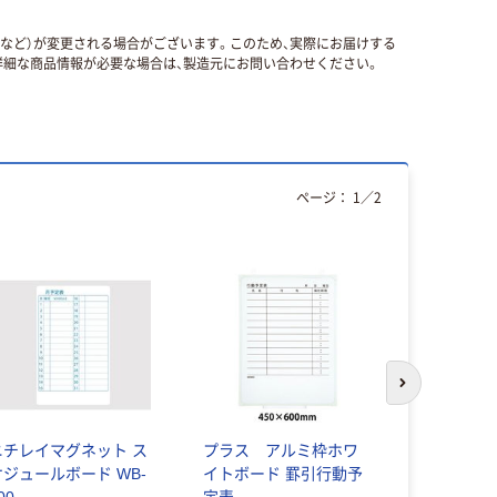
国など）が変更される場合がございます。このため、実際にお届けする
細な商品情報が必要な場合は、製造元にお問い合わせください。
ページ：
1
／
2
人気商品
次のスライド
ニチレイマグネット ス
プラス アルミ枠ホワ
マグエック
ケジュールボード WB-
イトボード 罫引行動予
ットスケジ
00
定表
ト「バリュ