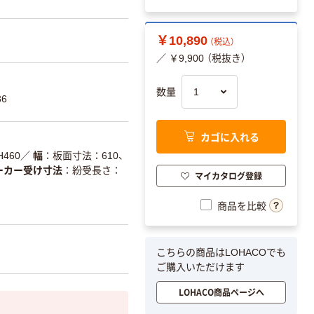
￥10,890
（税込）
／ ￥9,900 （税抜き）
数量
36
カゴに入れる
460
／
幅
板面寸法：610、
ーカー受け寸法
紛受長さ：
マイカタログ登録
商品を比較
こちらの商品はLOHACOでも
ご購入いただけます
LOHACO商品ページへ