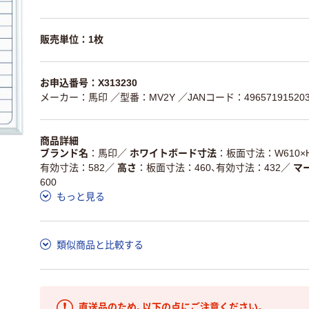
販売単位：1枚
お申込番号：X313230
メーカー：馬印
／型番：MV2Y
／JANコード：49657191520
商品詳細
ブランド名
馬印
／
ホワイトボード寸法
板面寸法：W610×H
有効寸法：582
／
高さ
板面寸法：460、有効寸法：432
／
マ
600
もっと見る
類似商品と比較する
直送品のため、以下の点にご注意ください。