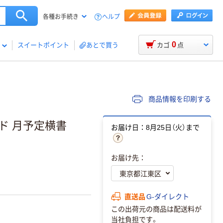
ヘルプ
各種お手続き
0
スイートポイント
あとで買う
カゴ
点
商品情報を印刷する
ド 月予定横書
お届け日：8月25日（火）まで
お届け先：
直送品
G-ダイレクト
この出荷元の商品は配送料が
当社負担です。