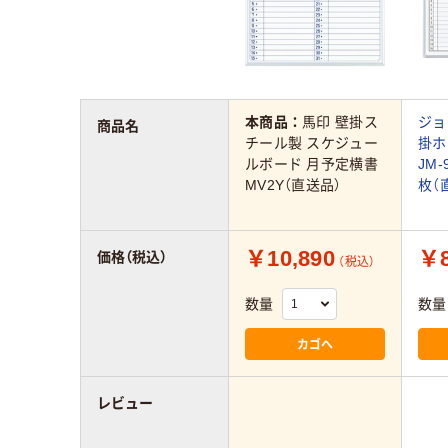
本商品：
馬印 壁掛ス
ジョ
商品名
チール製 スケジュー
掛ホ
ルボード 月予定横書
JM-
MV2Y（直送品）
枚（
￥10,890
￥8
価格（税込）
（税込）
数量
数量
カゴへ
レビュー