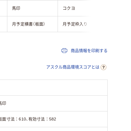
馬印
コクヨ
コクヨ
月予定横書（板面）
月予定枠入り
月予定枠
商品情報を印刷する
アスクル商品環境スコアとは
馬印
板面寸法：610、有効寸法：582