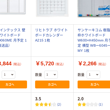
インテックス 壁
リヒトラブ ホワイト
サンケーキコム 樹
ワイトボード
ボードカレンダー
枠ホワイトボード
9060ME 月予定 1
A215 1枚
W600×H450mm 月
直送品）
定 横型 WBー6045
MY 1枚
,844
￥5,720
￥2,266
（税込）
（税込）
（税込）
数量
数量
カゴへ
カゴへ
カゴへ
3.5
2.0
(2)
(1)