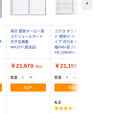
次へ
脂
馬印 壁掛ホーロー製
コクヨ ホワイトボー
コクヨ 
スケジュールボード
ド 壁掛け ホーロータ
ド 壁掛
予
月予定横書
イプ 月行事ヨコ書き
月行事ヨ
ー
MH23Y（直送品）
幅898×高さ610mm
457×高さ
FB-23MWNC 1枚
SL215M
￥21,670
￥21,198
￥9,8
（税込）
（税込）
数量
数量
数量
カゴへ
カゴへ
4.0
(1)