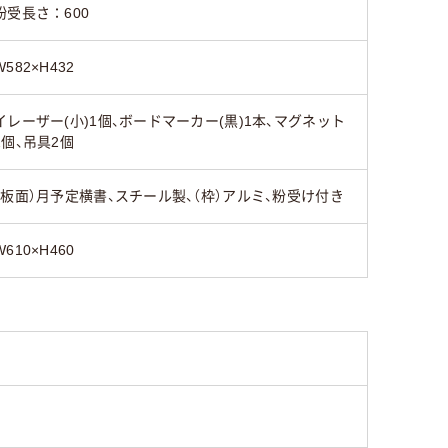
紛受長さ：600
W582×H432
イレーザー(小)1個、ボードマーカー(黒)1本、マグネット
2個、吊具2個
（板面）月予定横書、スチール製、（枠）アルミ、粉受け付き
W610×H460