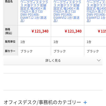
商品名
ワークヴィスタプラ
ワークヴィスタプラ
ワークヴィス
ス 片面デスク 配線
ス 片面デスク 配線
ス 片面デスク
固定式 幅1400×奥
固定式 幅1400×奥
固定式 幅140
行625×高さ720
行625×高さ720
行625×高さ7
DWV-PD1406-
DWV-PD1406-
DWV-PD1406-
E6AMT12 1台（直送
E6AMV52 1台（直送
E6AMP22 1
品）
品）
品）
価格
￥121,340
￥121,340
￥119
(税込)
1台
1台
1台
販売単位
ブラック
ブラック
ブラック
脚カラー
詳しく見る
ナチュラルオーク
ブラウンウォールナ
ラスティック
天板カラ
ー
ット
アム
お申込番
KR39772
KR39767
X316053
号
直送品
直送品
直送品
在庫
9月17日（木）まで
9月17日（木）まで
9月17日（木）
お届け日
オフィスデスク/事務机のカテゴリー