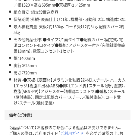
／幅1320×高さ695mm●天板厚さ／25mm
組立目安：組立設置込商品
保証期間：外観・表面仕上げ：1年、機構部・可動部：2年、構造体：3年
最大積載質量：天板：約150kg、コード受け：約5kg、配線カバー：約
5kg
その他商品仕様：●タイプ：片面タイプ●配線カバー：固定式、電
源コンセント4口タイプ●機能：アジャスター付き（床傾斜調整範
囲18mm）、電源コンセント1セット
幅：1400mm
奥行：625mm
高さ：720mm
材質：●天板：【表面材】メラミン化粧版【芯材】スチール、ハニカム
【エッジ】樹脂押出材(ABS)●脚：【エンド脚】スチール（焼付塗装）、
樹脂(ABS・PP)【アジャスター】樹脂(エラストマ)●幕板：スチール
（焼付塗装）、固定式配線カバー：スチール（焼付塗装）、コード受
け：スチール（焼付塗装）
備考（ご注意）
【返品について】お客様のご都合による返品はお受けできません。
ご購入の際は、ご利用ガイド「
ご利用ガイド
」を必ずご確認の上、お