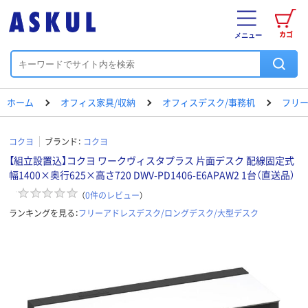
カゴ
メニュー
ホーム
オフィス家具/収納
オフィスデスク/事務机
フリー
コクヨ
ブランド：
コクヨ
【組立設置込】コクヨ ワークヴィスタプラス 片面デスク 配線固定式
幅1400×奥行625×高さ720 DWV-PD1406-E6APAW2 1台（直送品）
（
0
件のレビュー
）
ランキングを見る：
フリーアドレスデスク/ロングデスク/大型デスク