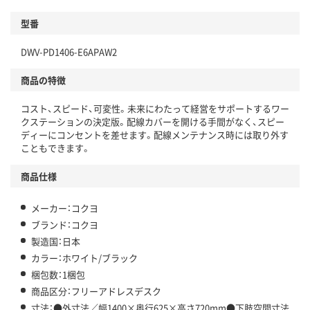
型番
DWV-PD1406-E6APAW2
商品の特徴
コスト、スピード、可変性。未来にわたって経営をサポートするワー
クステーションの決定版。配線カバーを開ける手間がなく、スピー
ディーにコンセントを差せます。配線メンテナンス時には取り外す
こともできます。
商品仕様
メーカー：コクヨ
ブランド：コクヨ
製造国：日本
カラー：ホワイト/ブラック
梱包数：1梱包
商品区分：フリーアドレスデスク
寸法：●外寸法／幅1400×奥行625×高さ720mm●下肢空間寸法