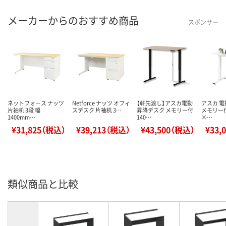
メーカーからのおすすめ商品
スポンサー
ネットフォース ナッツ
Netforce ナッツ オフィ
【軒先渡し】アスカ電動
アスカ 
片袖机 3段 幅
スデスク 片袖机 3…
昇降デスク メモリー付
メモリー付
1400mm…
140…
×…
¥31,825（税込）
¥39,213（税込）
¥43,500（税込）
¥33,
類似商品と比較