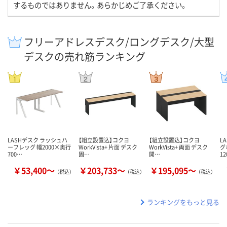
するものではありません。あらかじめご了承ください。
フリーアドレスデスク/ロングデスク/大型
デスクの売れ筋ランキング
LASHデスク ラッシュハ
【組立設置込】コクヨ
【組立設置込】コクヨ
L
ーフレッグ 幅2000×奥行
WorkVista+ 片面 デスク
WorkVista+ 両面 デスク
グ
700…
固…
開…
1
￥53,400～
￥203,733～
￥195,095～
（税込）
（税込）
（税込）
ランキングをもっと見る