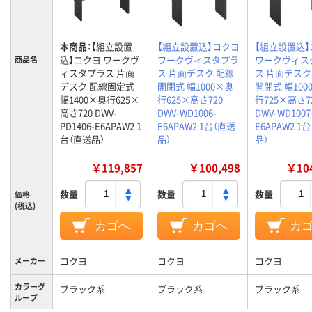
本商品：
【組立設置
【組立設置込】コクヨ
【組立設置込
込】コクヨ ワークヴ
ワークヴィスタプラ
ワークヴィス
商品名
ィスタプラス 片面
ス 片面デスク 配線
ス 片面デスク
デスク 配線固定式
開閉式 幅1000×奥
開閉式 幅100
幅1400×奥行625×
行625×高さ720
行725×高さ7
高さ720 DWV-
DWV-WD1006-
DWV-WD1007
PD1406-E6APAW2 1
E6APAW2 1台（直送
E6APAW2 1
台（直送品）
品）
品）
￥119,857
￥100,498
￥104
数量
数量
数量
価格
(税込)
カゴへ
カゴへ
カ
コクヨ
コクヨ
コクヨ
メーカー
カラーグ
ブラック系
ブラック系
ブラック系
ループ