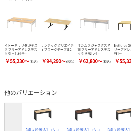
イトーキ サリダLFデス
サンテック クリエイテ
オカムラ ジャスタス 片
Netforce 
ク フリーアドレスデス
ィブワークテーブル2
面 フリーアドレスデス
リーアドレ
ク 引出し付き…
ク 引き出し付…
行1…
￥55,230～
￥94,290～
￥62,800～
￥55,3
（税込）
（税込）
（税込）
他のバリエーション
【組立設置込】コクヨ
【組立設置込】コクヨ
【組立設置込