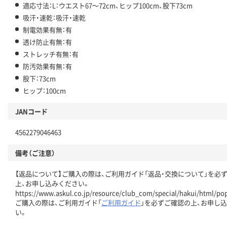
適応寸法：L：ウエスト67～72cm、ヒップ100cm、股下73cm
吸汗・速乾：吸汗・速乾
制電効果有無：有
透け防止有無：有
ストレッチ有無：有
防汚効果有無：有
股下：73cm
ヒップ：100cm
JANコード
4562279046463
備考（ご注意）
【返品について】ご購入の際は、ご利用ガイド「返品・交換について」を必
上、お申し込みください。
https://www.askul.co.jp/resource/club_com/special/hakui/html/po
ご購入の際は、ご利用ガイド「
ご利用ガイド
」を必ずご確認の上、お申し
い。