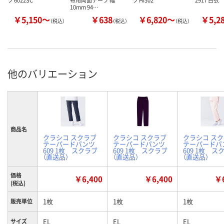
ツ 6022SC
布用両面テープ 幅
ツ HI302
2917 白衣
10mm 94…
￥5,150～
￥638
￥6,820～
￥5,2
（税込）
（税込）
（税込）
他のバリエーション
商品名
クラシコ スクラブ
クラシコ スクラブ
クラシコ ス
テーパードパンツ
テーパードパンツ
テーパードパ
609 1枚 スクラブ
609 1枚 スクラブ
609 1枚 ス
（直送品）
（直送品）
（直送品）
価格
￥6,400
￥6,400
￥6
(税込)
1枚
1枚
1枚
販売単位
EL
EL
EL
サイズ