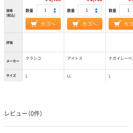
数量
数量
数量
価格
(税込)
カゴへ
カゴへ
カ
評価
クラシコ
アイトス
ナガイレーベ
メーカー
L
LL
L
サイズ
カラーグ
ネイビー系
ホワイト系
ホワイト系
ループ
女性用
女性用
女性用
対象
レビュー（0件）