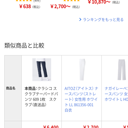
(
4件
)
￥10,870～
（税込）
￥638
￥2,700～
（税込）
（税込）
ランキングをもっと見る
類似商品と比較
本商品：
クラシコ ス
AITOZ（アイトス） ナ
ナガイレーベ
商品名
クラブテーパードパ
ースパンツ（ストレ
ースパンツ 
ンツ 609 1枚 スク
ート） 女性用 ホワイ
ホワイト L HO
ラブ（直送品）
ト LL 861356-001
白衣
￥6,400
￥2,700
￥5