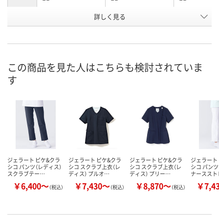
詳しく見る
ディープネイビー
バーガンディー
ピンク
カラー
お申込番
X318233
X634862
X318240
号
直送品
直送品
直送品
在庫
この商品を見た人はこちらも検討されていま
す
8月20日（木）まで
8月20日（木）まで
8月20日（木）
お届け日
数量
数量
数量
カゴへ
カゴへ
カ
ジェラート ピケ&クラ
ジェラート ピケ&クラ
ジェラート ピケ&クラ
ジェラート
シコ パンツ（レディス）
シコ スクラブ上衣（レ
シコ スクラブ上衣（レ
シコ パンツ
スクラブテー…
ディス） プルオ…
ディス） プリー…
ナーススト
￥6,400～
￥7,430～
￥8,870～
￥7,4
（税込）
（税込）
（税込）