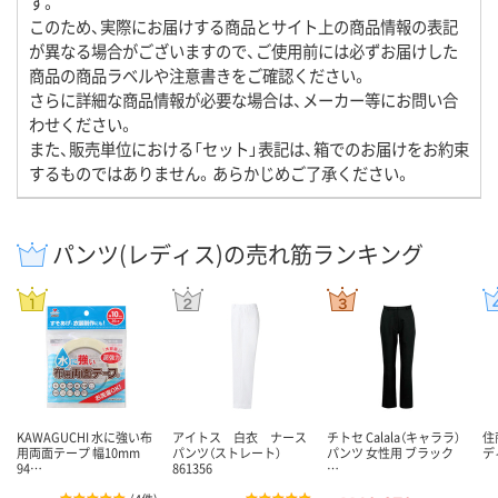
す。
このため、実際にお届けする商品とサイト上の商品情報の表記
が異なる場合がございますので、ご使用前には必ずお届けした
商品の商品ラベルや注意書きをご確認ください。
さらに詳細な商品情報が必要な場合は、メーカー等にお問い合
わせください。
また、販売単位における「セット」表記は、箱でのお届けをお約束
するものではありません。あらかじめご了承ください。
パンツ(レディス)の売れ筋ランキング
KAWAGUCHI 水に強い布
アイトス 白衣 ナース
チトセ Calala（キャララ）
住
用両面テープ 幅10mm
パンツ（ストレート）
パンツ 女性用 ブラック
デ
94…
861356
…