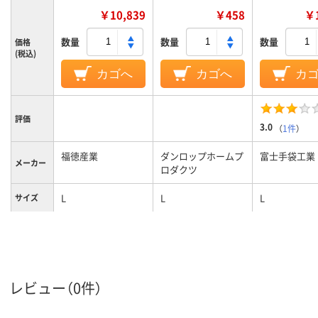
￥10,839
￥458
￥1
数量
数量
数量
価格
(税込)
カゴへ
カゴへ
カ
評価
3.0
（
1件
）
福徳産業
ダンロップホームプ
富士手袋工業
メーカー
ロダクツ
L
L
L
サイズ
カラーグ
オレンジ系
グリーン系
ループ
レビュー（0件）