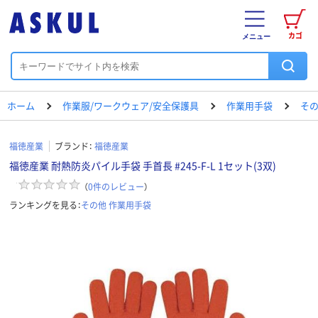
カゴ
メニュー
ホーム
作業服/ワークウェア/安全保護具
作業用手袋
その
福徳産業
ブランド：
福徳産業
福徳産業 耐熱防炎パイル手袋 手首長 #245-F-L 1セット(3双)
（
0
件のレビュー
）
ランキングを見る：
その他 作業用手袋