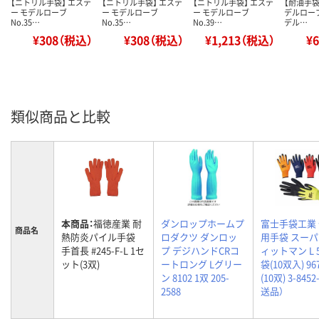
【ニトリル手袋】 エステ
【ニトリル手袋】 エステ
【ニトリル手袋】 エステ
【耐油手袋
ー モデルローブ
ー モデルローブ
ー モデルローブ
デルロー
No.35…
No.35…
No.39…
デル…
¥308（税込）
¥308（税込）
¥1,213（税込）
¥
類似商品と比較
本商品：
福徳産業 耐
ダンロップホームプ
富士手袋工業
商品名
熱防炎パイル手袋
ロダクツ ダンロッ
用手袋 スー
手首長 #245-F-L 1セ
プ デジハンドCRコ
ィットマン L 5
ット(3双)
ートロング Lグリー
袋(10双入) 96
ン 8102 1双 205-
(10双) 3-8452
2588
送品）