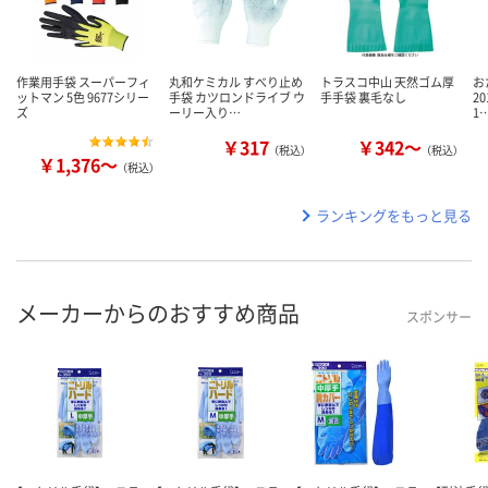
作業用手袋 スーパーフィ
丸和ケミカル すべり止め
トラスコ中山 天然ゴム厚
お
ットマン 5色 9677シリー
手袋 カツロンドライブ ウ
手手袋 裏毛なし
2
ズ
ーリー入り…
1
￥317
￥342～
（税込）
（税込）
￥1,376～
（税込）
ランキングをもっと見る
メーカーからのおすすめ商品
スポンサー