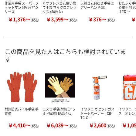
作業用手袋 スーパーフ
ネオプレンゴム使い捨
天然ゴム背抜き手袋 エ
おたふく手
ィットマン 5色 9677シ
て手袋 マイクロフレッ
アリーハンドG3
め軍手 打 #
リーズ
クス （50枚入）
(12双…
￥1,376～
￥3,599～
￥376～
￥
（税込）
（税込）
（税込）
この商品を見た人はこちらも検討されていま
す
耐熱防炎パイル手袋 手
エスコ 手袋 耐熱（アラ
イワタニ カセットガス
イワタニ 
首長
ミド繊維） EA354KJ
トーチバーナー II CB-
ス オレン
TC-O…
￥4,410～
￥6,039～
￥2,600
￥1,0
（税込）
（税込）
（税込）