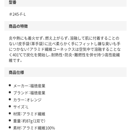
型番
＃245-F-L
商品の特徴
炎や熱にも着火せず、燃え上がらず、溶融して肌に付着することの
ない！皮手袋（革手袋）に比べ柔らかく手にフィットし嫌な臭いも手
につかない！アラミド繊維コーネックスは空気中で溶融することな
く401℃で炭化を開始し、耐熱性・防炎・難燃性を併せ持つ高性能繊
維です。
商品仕様
メーカー：福徳産業
ブランド：福徳産業
カラー：オレンジ
サイズ：L
材質：アラミド繊維
重量：約87g（1双で）
素材：アラミド繊維100%