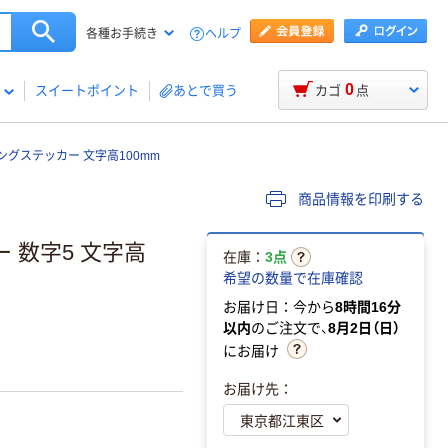
ヘルプ
各種お手続き
0
スイートポイント
あとで買う
カゴ
点
グステッカー 文字高100mm
商品情報を印刷する
 数字5 文字高
在庫：
3点
希望の数量で在庫確認
お届け日：今から
8時間16分
以内
のご注文で、
8月2日（日）
にお届け
お届け先：