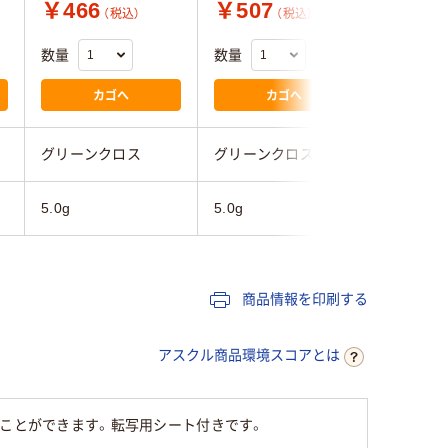
￥466
￥507
￥464
（税込）
（税込）
数量
数量
数量
カゴへ
カゴへ
グリーンクロス
グリーンクロス
グリーン
5.0g
5.0g
5.0g
商品情報を印刷する
アスクル商品環境スコアとは
ることができます。転写用シート付きです。