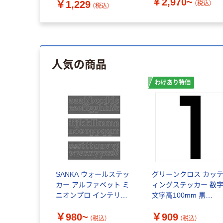
￥2,970~
￥1,229
（税込）
（税込）
人気の商品
わけあり特価
SANKA ウォールステッ
グリーンクロス カッ
カー アルファベット ミ
ィングステッカー 数字
ニオンプロ インテリア
文字高100mm 黒
シール
6300002254 1枚（わけ
￥980~
￥909
あり品）
（税込）
（税込）