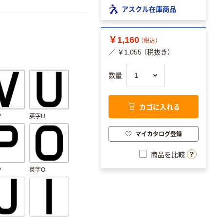
アスクル在庫商品
￥1,160
（税込）
／ ￥1,055 （税抜き）
数量
カゴに入れる
V
英字U
マイカタログ登録
商品を比較
P
英字O