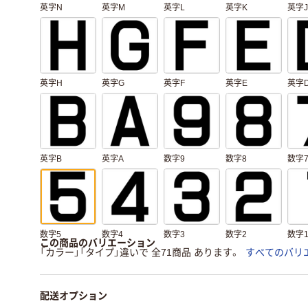
英字N
英字M
英字L
英字K
英字J
英字H
英字G
英字F
英字E
英字
英字B
英字A
数字9
数字8
数字
数字5
数字4
数字3
数字2
数字
この商品のバリエーション
「カラー」「タイプ」違いで 全71商品 あります。
すべてのバリ
配送オプション