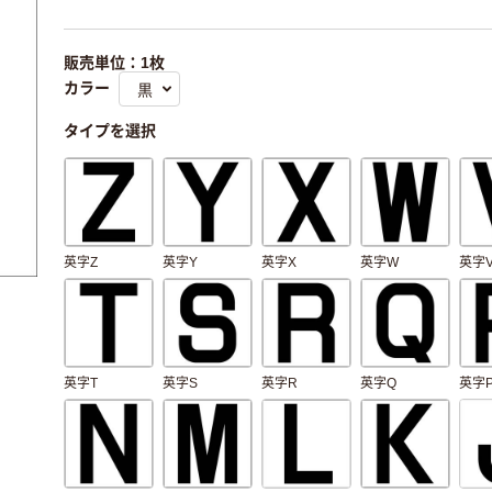
販売単位：1枚
カラー
タイプを選択
英字Z
英字Y
英字X
英字W
英字
英字T
英字S
英字R
英字Q
英字