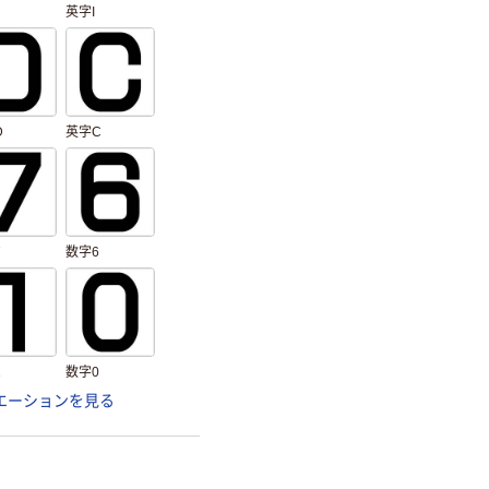
英字I
D
英字C
7
数字6
1
数字0
エーションを見る