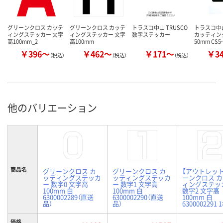
グリーンクロス カッテ
グリーンクロス カッテ
トラスコ中山 TRUSCO
トラスコ中山
ィングステッカー 文字
ィングステッカー 文字
数字ステッカー
カッティン
高100mm_2
高100mm
50mm CS5
￥396～
￥462～
￥171～
￥3
（税込）
（税込）
（税込）
他のバリエーション
商品名
グリーンクロス カ
グリーンクロス カ
【アウトレッ
ッティングステッカ
ッティングステッカ
ーンクロス 
ー 数字0 文字高
ー 数字1 文字高
ィングステッ
100mm 白
100mm 白
数字2 文字高
6300002289（直送
6300002290（直送
100mm 白
品）
品）
6300002291 
価格