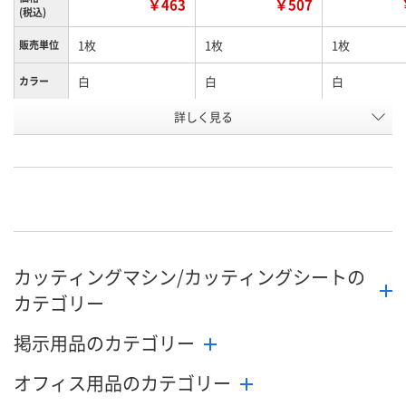
￥463
￥507
(税込)
1枚
1枚
1枚
販売単位
白
白
白
カラー
詳しく見る
数字0
数字1
数字2
タイプ
お申込番
X330626
X330623
X330625
号
直送品
直送品
5点
在庫
8月21日（金）まで
8月21日（金）まで
8月9日（日）
お届け日
カッティングマシン/カッティングシートの
数量
数量
数量
カテゴリー
カゴへ
カゴへ
カ
掲示用品のカテゴリー
オフィス用品のカテゴリー