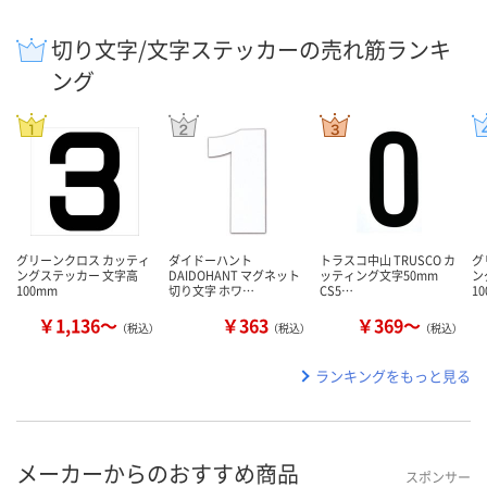
切り文字/文字ステッカーの売れ筋ランキ
ング
グリーンクロス カッティ
ダイドーハント
トラスコ中山 TRUSCO カ
グ
ングステッカー 文字高
DAIDOHANT マグネット
ッティング文字50mm
ン
100mm
切り文字 ホワ…
CS5…
1
￥1,136～
￥363
￥369～
（税込）
（税込）
（税込）
ランキングをもっと見る
メーカーからのおすすめ商品
スポンサー