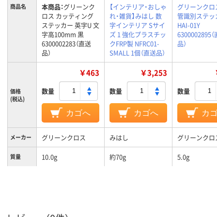
本商品：
グリーンク
【インテリア・おしゃ
グリーンクロ
商品名
ロス カッティング
れ・雑貨】みはし 数
管識別ステッ
ステッカー 英字U 文
字インテリア Sサイ
HAI-01Y
字高100mm 黒
ズ 1 強化プラスチッ
6300002895
6300002283（直送
クFRP製 NFRC01-
品）
品）
SMALL 1個（直送品）
￥463
￥3,253
数量
数量
数量
価格
(税込)
カゴへ
カゴへ
カ
グリーンクロス
みはし
グリーンクロ
メーカー
10.0g
約70g
5.0g
質量