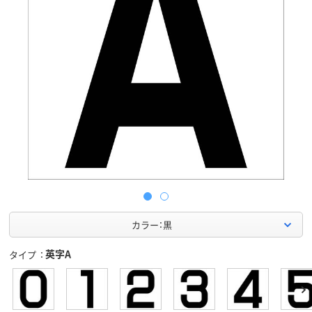
カラー：黒
英字A
タイプ