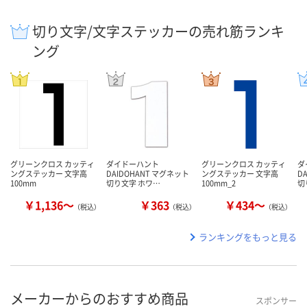
切り文字/文字ステッカーの売れ筋ランキ
ング
グリーンクロス カッティ
ダイドーハント
グリーンクロス カッティ
ダ
ングステッカー 文字高
DAIDOHANT マグネット
ングステッカー 文字高
D
100mm
切り文字 ホワ…
100mm_2
切
￥1,136～
￥363
￥434～
（税込）
（税込）
（税込）
ランキングをもっと見る
メーカーからのおすすめ商品
スポンサー