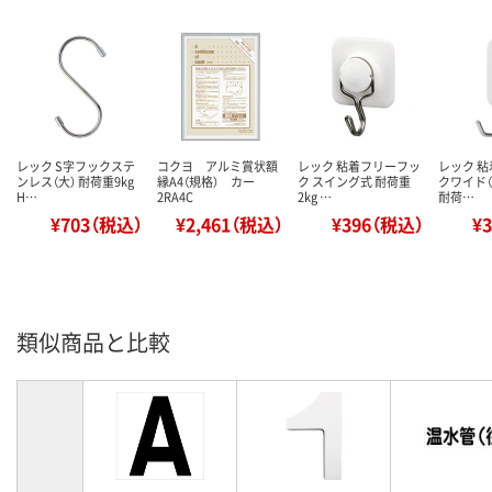
レック S字フックステ
コクヨ アルミ賞状額
レック 粘着フリーフッ
レック 
ンレス（大） 耐荷重9kg
縁A4（規格） カー
ク スイング式 耐荷重
クワイド（
H…
2RA4C
2kg …
耐荷…
¥703（税込）
¥2,461（税込）
¥396（税込）
¥
類似商品と比較