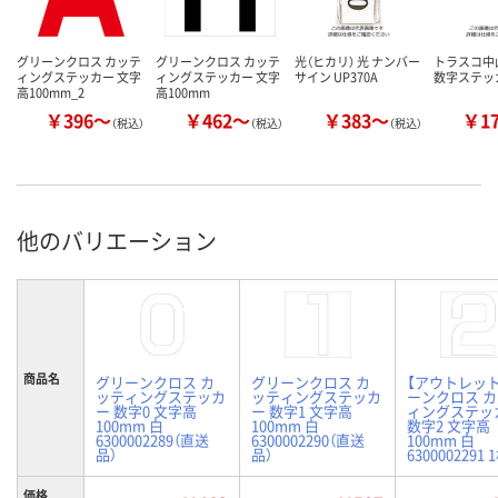
グリーンクロス カッテ
グリーンクロス カッテ
光（ヒカリ） 光 ナンバー
トラスコ中山
ィングステッカー 文字
ィングステッカー 文字
サイン UP370A
数字ステッ
高100mm_2
高100mm
￥396～
￥462～
￥383～
￥1
（税込）
（税込）
（税込）
他のバリエーション
商品名
グリーンクロス カ
グリーンクロス カ
【アウトレッ
ッティングステッカ
ッティングステッカ
ーンクロス 
ー 数字0 文字高
ー 数字1 文字高
ィングステッ
100mm 白
100mm 白
数字2 文字高
6300002289（直送
6300002290（直送
100mm 白
品）
品）
6300002291 
価格