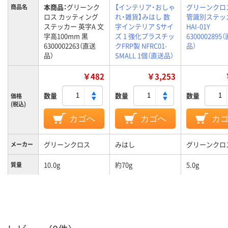
本商品：
グリーンク
【インテリア・おしゃ
グリーンクロ
商品名
ロス カッティング
れ・雑貨】みはし 数
管識別ステッ
ステッカー 英字A 文
字インテリア Sサイ
HAI-01Y
字高100mm 黒
ズ 1 強化プラスチッ
6300002895
6300002263（直送
クFRP製 NFRC01-
品）
品）
SMALL 1個（直送品）
￥482
￥3,253
数量
数量
数量
価格
(税込)
カゴへ
カゴへ
カ
グリーンクロス
みはし
グリーンクロ
メーカー
10.0g
約70g
5.0g
質量