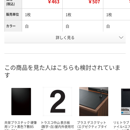
￥463
￥507
(税込)
1枚
1枚
1枚
販売単位
白
白
白
カラー
詳しく見る
数字0
数字1
数字2
タイプ
お申込番
X330626
X330623
X330625
号
直送品
直送品
5点
在庫
この商品を見た人はこちらも検討されていま
す
8月21日（金）まで
8月21日（金）まで
8月11日（火）
お届け日
数量
数量
数量
カゴへ
カゴへ
カ
共栄プラスチック 硬筆
トラスコ中山 表示板
プラス デスクマット
リヒトラブ
用ソフト黒色下敷B5
（数字・白）屋内外使用可
（エグゼクティブタイ
ァイル<エ