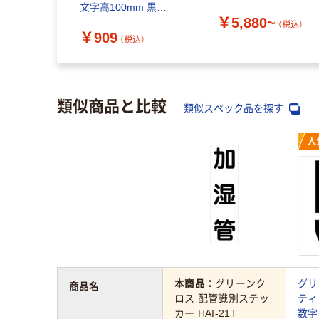
文字高100mm 黒
￥5,880~
6300002254 1枚（わけ
（税込）
￥909
あり品）
（税込）
類似商品と比較
類似スペック品を探す
人
本商品：
グリーンク
グリ
商品名
ロス 配管識別ステッ
ティ
カー HAI-21T
数字