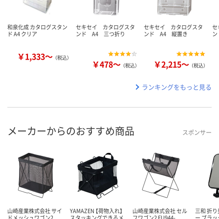
和泉化成 カタログスタン
セキセイ カタログスタ
セキセイ カタログスタ
セ
ド A4 クリア
ンド A4 三つ折り
ンド A4 縦置き
ン
￥1,333～
（税込）
￥478～
￥2,215～
（税込）
（税込）
ランキングをもっと見る
メーカーからのおすすめ商品
スポンサー
山崎産業株式会社 サイ
YAMAZEN 【荷物入れ】
山崎産業株式会社 セル
三和 折
ドメッシュワゴン2
スタッキングできるメ
フワゴン2 FU944-
ー ブラック