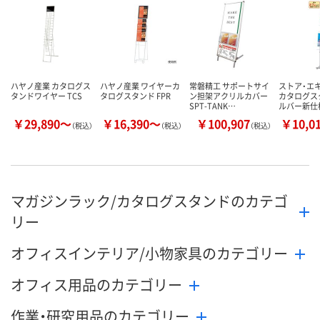
ハヤノ産業 カタログス
ハヤノ産業 ワイヤーカ
常磐精工 サポートサイ
ストア・エ
タンドワイヤー TCS
タログスタンド FPR
ン担架アクリルカバー
カタログスタ
SPT-TANK…
ルバー新仕
￥29,890～
￥16,390～
￥100,907
￥10,0
（税込）
（税込）
（税込）
マガジンラック/カタログスタンドのカテゴ
リー
オフィスインテリア/小物家具のカテゴリー
オフィス用品のカテゴリー
作業・研究用品のカテゴリー