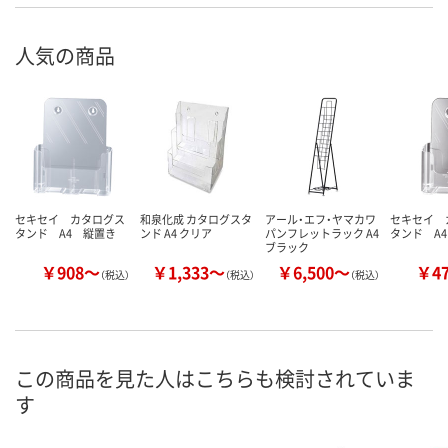
人気の商品
セキセイ カタログス
和泉化成 カタログスタ
アール・エフ・ヤマカワ
セキセイ 
タンド A4 縦置き
ンド A4 クリア
パンフレットラック A4
タンド A
ブラック
￥908～
￥1,333～
￥6,500～
￥4
（税込）
（税込）
（税込）
この商品を見た人はこちらも検討されていま
す