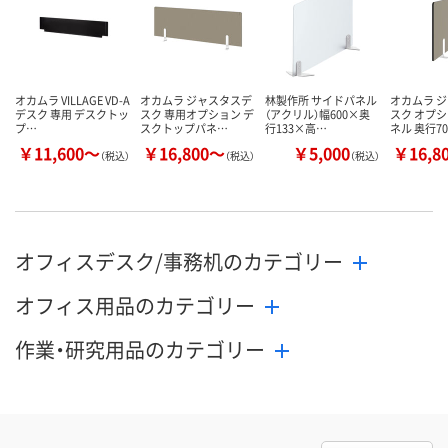
した
販売停止中です
カ
オカムラ VILLAGE VD-A
オカムラ ジャスタスデ
林製作所 サイドパネル
オカムラ 
デスク 専用 デスクトッ
スク 専用オプション デ
（アクリル）幅600×奥
スク オプシ
プ…
スクトップパネ…
行133×高…
ネル 奥行7
￥11,600～
￥16,800～
￥5,000
￥16,8
（税込）
（税込）
（税込）
オフィスデスク/事務机のカテゴリー
オフィス用品のカテゴリー
作業・研究用品のカテゴリー