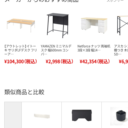
スポンサー
【アウトレット】イトー
YAMAZEN ミニマルデ
Netforce ナッツ 両袖机
アスカ 
キ サリダLFデスク フリ
スク 幅600mm コン
3段×3段 幅14…
棚つき 木
ーア…
パ…
SD…
¥104,300（税込）
¥2,998（税込）
¥42,354（税込）
¥6,
類似商品と比較