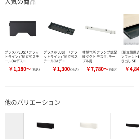
人気の商品
プラス（PLUS）「フラッ
プラス（PLUS) 「フラ
林製作所 クランプ式配
【組立設置込
トライン」「組立式スチ
ットライン」「組立式ス
線ダクト デスク、テー
ンフォントi
ールOAデス…
チールOAデ…
ブル用
き出し SD
￥1,180～
￥1,300
￥7,780～
￥4,8
（税込）
（税込）
（税込）
他のバリエーション