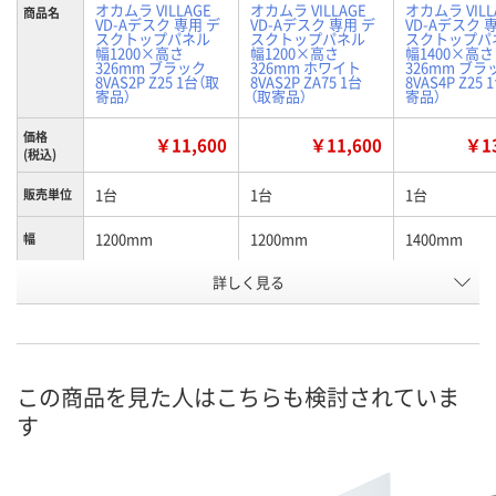
オカムラ VILLAGE
オカムラ VILLAGE
オカムラ VILL
商品名
VD-Aデスク 専用 デ
VD-Aデスク 専用 デ
VD-Aデスク 
スクトップパネル
スクトップパネル
スクトップパ
幅1200×高さ
幅1200×高さ
幅1400×高さ
326mm ブラック
326mm ホワイト
326mm ブラ
8VAS2P Z25 1台（取
8VAS2P ZA75 1台
8VAS4P Z25
寄品）
（取寄品）
寄品）
価格
￥11,600
￥11,600
￥13
(税込)
1台
1台
1台
販売単位
1200mm
1200mm
1400mm
幅
詳しく見る
ブラック
ホワイト
ブラック
カラー
お申込番
X374879
X374882
X374883
号
お取り寄せ品
お取り寄せ品
お取り寄せ品
在庫
この商品を見た人はこちらも検討されていま
す
8月20日（木）
お届け日
数量
お取り扱い終了しま
メーカー都合により