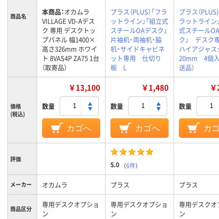
本商品：
オカムラ
プラス（PLUS）「フラ
プラス（PLUS
商品名
VILLAGE VD-Aデス
ットライン」「組立式
ラットライン
ク 専用 デスクトッ
スチールOAデスク」
式スチールO
プパネル 幅1400×
片袖机・両袖机・脇
ク」 デス
高さ326mm ホワイ
机・サイドキャビネ
ハイアジャス
ト 8VAS4P ZA75 1台
ット専用 仕切り
20mm 4個
（取寄品）
板 L
送品）
￥13,100
￥1,480
￥2
数量
数量
数量
価格
(税込)
カゴへ
カゴへ
カ
評価
5.0
（
6件
）
オカムラ
プラス
プラス
メーカー
専用デスクオプショ
専用デスクオプショ
専用デスクオ
商品区分
ン
ン
ン