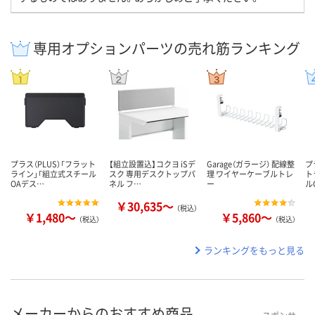
専用オプションパーツの売れ筋ランキング
プラス（PLUS）「フラット
【組立設置込】コクヨ iSデ
Garage（ガラージ） 配線整
プ
ライン」「組立式スチール
スク 専用デスクトップパ
理 ワイヤーケーブルトレ
ト
OAデス…
ネル フ…
ー
ル
￥30,635～
（税込）
￥1,480～
￥5,860～
（税込）
（税込）
ランキングをもっと見る
メーカーからのおすすめ商品