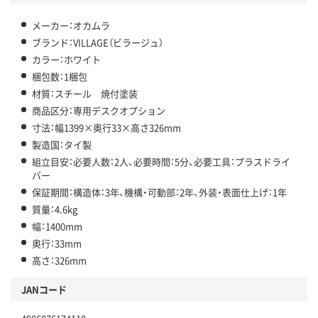
メーカー：オカムラ
ブランド：VILLAGE（ビラージュ）
カラー：ホワイト
梱包数：1梱包
材質：スチール 焼付塗装
商品区分：専用デスクオプション
寸法：幅1399×奥行33×高さ326mm
製造国：タイ製
組立目安：必要人数：2人、必要時間：5分、必要工具：プラスドライ
バー
保証期間：構造体：3年、機構・可動部：2年、外装・表面仕上げ：1年
質量：4.6kg
幅：1400mm
奥行：33mm
高さ：326mm
JANコード