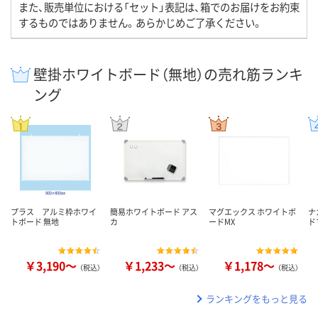
また、販売単位における「セット」表記は、箱でのお届けをお約束
するものではありません。あらかじめご了承ください。
壁掛ホワイトボード（無地）の売れ筋ランキ
ング
プラス アルミ枠ホワイ
簡易ホワイトボード アス
マグエックス ホワイトボ
ナ
トボード 無地
カ
ードMX
ド
￥3,190～
￥1,233～
￥1,178～
（税込）
（税込）
（税込）
ランキングをもっと見る