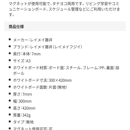
マグネットが使用可能で、タテヨコ両用です。リビング学習やコミ
ュニケーションボード、スケジュール管理などにご利用いただけま
す。
商品仕様
メーカー：レイメイ藤井
ブランド：レイメイ藤井（レイメイフジイ）
奥行：本体：7mm
サイズ：A3
ホワイトボード材質：ボード面：スチール、フレーム：PP、裏面：段
ボール
ホワイトボード寸法：300×420mm
ホワイトボード面数：片面（無地）
厚さ：7ｍｍ
幅：300mm
高さ：420mm
質量：342g
タイプ：無地
マグネット使用可否：可