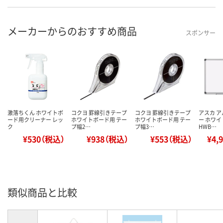
メーカーからのおすすめ商品
スポンサー
激落ちくん ホワイトボ
コクヨ 罫線引きテープ
コクヨ 罫線引きテープ
アスカ 
ード用クリーナー レッ
ホワイトボード用 テー
ホワイトボード用 テー
ー ホワイ
ク
プ幅2…
プ幅3…
HWB…
¥530（税込）
¥938（税込）
¥553（税込）
¥4,
類似商品と比較