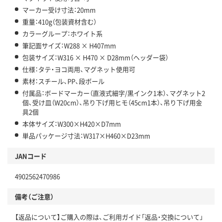
マーカー受け寸法：20mm
重量：410g（包装資材含む）
カラーグループ：ホワイト系
筆記面サイズ：W288 × H407mm
包装サイズ：W316 × H470 × D28mm（ヘッダー袋）
仕様：タテ・ヨコ両用、マグネット使用可
素材：スチール、PP、段ボール
付属品：ボードマーカー（直液式細字/黒インク1本）、マグネット2
個、受け皿（W20cm）、吊り下げ用ヒモ（45cm1本）、吊り下げ用金
具2個
本体サイズ：W300×H420×D7mm
単品パッケージ寸法：W317×H460×D23mm
JANコード
4902562470986
備考（ご注意）
【返品について】ご購入の際は、ご利用ガイド「返品・交換について」