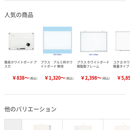
人気の商品
簡易ホワイトボード ア
プラス アルミ枠ホワ
プラス ホワイトボード
コクヨ ホ
スカ
イトボード 無地
樹脂製フレーム
軽量タイプ
￥838～
￥1,320～
￥2,398～
￥5,8
（税込）
（税込）
（税込）
他のバリエーション