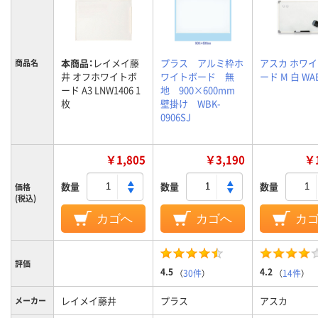
本商品：
レイメイ藤
プラス アルミ枠ホ
アスカ ホワ
商品名
井 オフホワイトボ
ワイトボード 無
ード M 白 WA
ード A3 LNW1406 1
地 900×600mm
枚
壁掛け WBK-
0906SJ
￥1,805
￥3,190
￥1
数量
数量
数量
価格
(税込)
カゴへ
カゴへ
カ
評価
4.5
4.2
（
30件
）
（
14件
）
レイメイ藤井
プラス
アスカ
メーカー