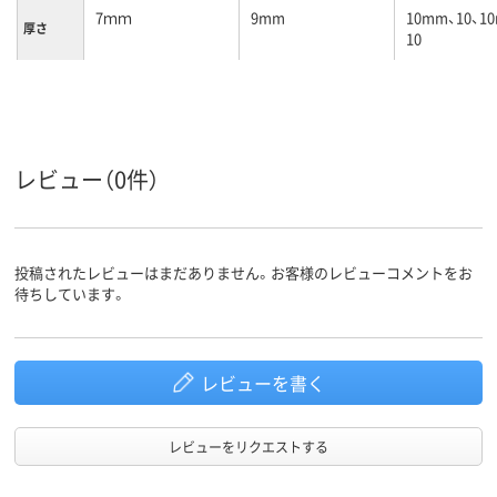
7ｍｍ
9mm
10mm、10、1
厚さ
10
無地
壁掛け、無地
無地
タイプ
ホワイト
片面（無地）
片面（無地）
片面（無地）
ボード面
数
レビュー（0件）
カラーグ
ホワイト系
ホワイト系
ホワイト系
ループ
342g
2030g
420g
質量
投稿されたレビューはまだありません。お客様のレビューコメントをお
待ちしています。
マーカー
20
51
145
受け寸法
レビューを書く
レビューをリクエストする