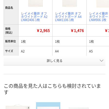
商品名
レイメイ藤井 オフ
レイメイ藤井 オフ
レイメイ藤井
ホワイトボード A2
ホワイトボード A4
ホワイトボード
LNW2406 1枚
LNW1106 1枚
LNW906 1枚
価格
￥2,965
￥1,476
￥1
(税込)
1枚
1枚
1枚
販売単位
A2
A4
A5
サイズ
お申込番
詳しく見る
X555117
X555116
X555171
号
4点
あり
あり
在庫
8月11日（火）
8月11日（火）
8月11日（火）
お届け日
この商品を見た人はこちらも検討されていま
す
数量
数量
数量
カゴへ
カゴへ
カ