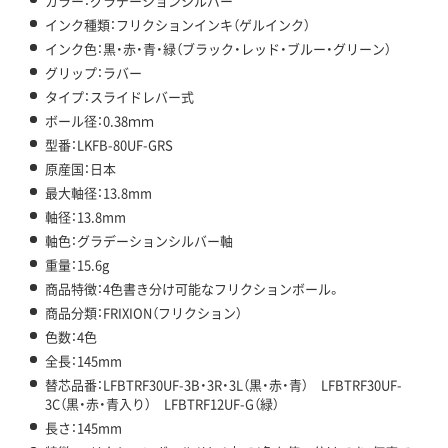
カラー：グラデーションシルバー
インク種類：フリクションインキ（ゲルインク）
インク色：黒・赤・青・緑（ブラック・レッド・ブルー・グリーン）
グリップ：ラバー
タイプ：スライドレバー式
ボール径：0.38ｍｍ
型番：LKFB-80UF-GRS
原産国：日本
最大軸径：13.8mm
軸径：13.8mm
軸色：グラデーションシルバー軸
重量：15.6g
商品特徴：4色書き分け可能なフリクションボール。
商品分類：FRIXION（フリクション）
色数：4色
全長：145mm
替芯品番：LFBTRF30UF-3B・3R・3L（黒・赤・青） LFBTRF30UF-
3C（黒・赤・青入り） LFBTRF12UF-G（緑）
長さ：145mm