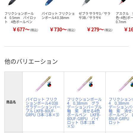
フリクションボール
パイロット フリクショ
ゼブラ サラサ3／サラ
アスクル 多
4 0.5mm パイロッ
ンボール4 0.38mm
サ3B／サラサ4
色・4色)
ト 4色ボールペン
0.7mm
￥677～
￥730～
￥279～
￥1
（税込）
（税込）
（税込）
他のバリエーション
パイロット フリク
フリクションボール
フリクション
商品名
ションボール4 038
4 0.38mm グラ
4 0.38mm
グラデーションパー
デーションパープル
デーションパ
プル LKFB-80UF-
軸 紫 消せる4色
軸 紫 消せ
GRPU （3本：1本×3）
ボールペン LKFB-
ボールペン L
80UF-GRPU パイ
80UF-GRPU
ロット （5本：1本
ロット
×5）