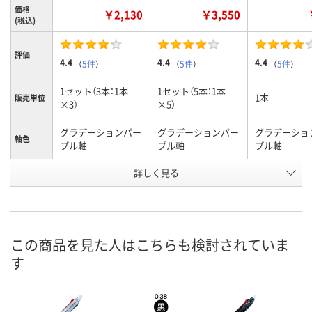
価格
￥2,130
￥3,550
(税込)
評価
4.4
4.4
4.4
（
5件
）
（
5件
）
（
5件
）
1セット（3本：1本
1セット（5本：1本
1本
販売単位
×3）
×5）
グラデーションパー
グラデーションパー
グラデーショ
軸色
プル軸
プル軸
プル軸
お申込番
詳しく見る
X851246
U560914
X613035
号
5点
3点
あり
在庫
8月10日（月）
8月10日（月）
8月10日（月）
お届け日
この商品を見た人はこちらも検討されていま
す
数量
数量
数量
カゴへ
カゴへ
カ