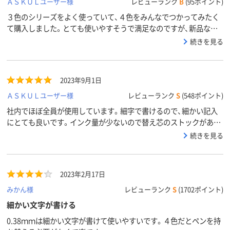
ＡＳＫＵＬユーザー様
レビューランク
B
(95ポイント)
３色のシリーズをよく使っていて、４色をみんなでつかってみたく
て購入しました。とても使いやすそうで満足なのですが、新品なの
に持ち手のラバー部分に直径１ミリの穴が２つ空いていました。手
続きを見る
持ちの他のものを見ると、薄っすら跡が付いているようなので製造
過程でできるものなのかもしれません。でも新品でこんなにしっか
り穴が空いていると少し気になりますね。使えるのでいいですけ
2023年9月1日
ど。
ＡＳＫＵＬユーザー様
レビューランク
S
(548ポイント)
社内でほぼ全員が使用しています。細字で書けるので、細かい記入
にとても良いです。インク量が少ないので替え芯のストックがある
と安心です。
続きを見る
2023年2月17日
みかん様
レビューランク
S
(1702ポイント)
細かい文字が書ける
0.38ｍｍは細かい文字が書けて使いやすいです。４色だとペンを持