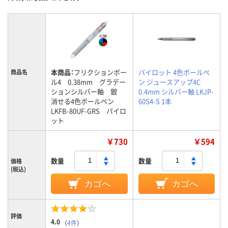
本商品：
フリクションボー
パイロット 4色ボールペ
商品名
ル4 0.38mm グラデー
ン ジュースアップ4C
ションシルバー軸 銀
0.4mm シルバー軸 LKJP-
消せる4色ボールペン
60S4-S 1本
LKFB-80UF-GRS パイロ
ット
￥730
￥594
数量
数量
価格
(税込)
カゴへ
カゴへ
評価
4.0
（
4件
）