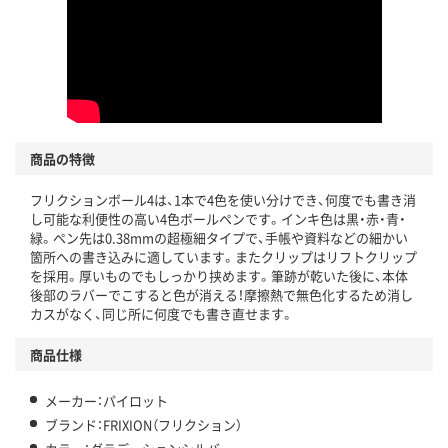
商品の特徴
フリクションボール4は、1本で4色を使い分けでき、何度でも書き消
し可能な利便性の高い4色ボールペンです。インキ色は黒・赤・青・
緑。ペン先は0.38mmの超極細タイプで、手帳や資料などの細かい
箇所への書き込みに適しています。またクリップはリフトクリップ
を採用。厚いものでもしっかり挟めます。筆跡が乾いた後に、本体
後部のラバーでこすると色が消える！摩擦熱で無色化するため消し
カスがなく、同じ所に何度でも書き直せます。
商品仕様
メーカー：パイロット
ブランド：FRIXION（フリクション）