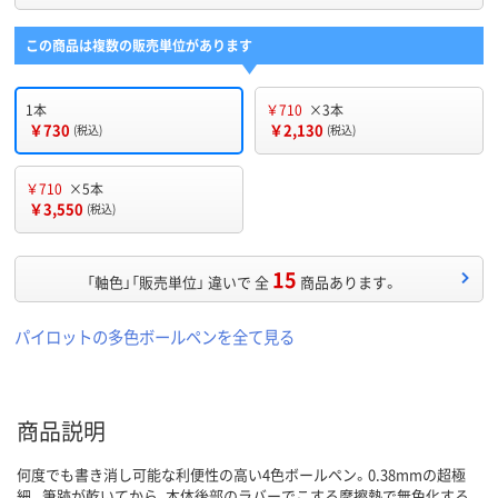
この商品は複数の販売単位があります
1本
￥710
×3本
￥730
￥2,130
(税込)
(税込)
￥710
×5本
￥3,550
(税込)
15
「軸色」「販売単位」 違いで 全
商品あります。
パイロットの多色ボールペンを全て見る
商品説明
何度でも書き消し可能な利便性の高い4色ボールペン。0.38mmの超極
細。筆跡が乾いてから、本体後部のラバーでこする摩擦熱で無色化する