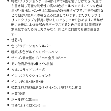
特徴：フリクションボール4は、1本で4色を使い分けでき、何度で
も書き消し可能な利便性の高い4色ボールペンです。インキ色は
黒・赤・青・緑。ペン先は0.38mmの超極細タイプで、手帳や資料な
どの細かい箇所への書き込みに適しています。またクリップは
リフトクリップを採用。厚いものでもしっかり挟めます。筆跡が
乾いた後に、本体後部のラバーでこすると色が消える！摩擦熱で
無色化するため消しカスがなく、同じ所に何度でも書き直せま
す。
替芯：有
色：グラデーションシルバー
種類：多色ゲルインキボールペン
サイズ：最大径φ 13.8mm 全長 145mm
その他商品仕様：●さや：樹脂
方式：スライドレバー式
インキ：フリクションインキ
インキ色：黒・赤・青・緑
替芯：LFBTRF30UF-3（B・R・L・C）、LFBTRF12UF-G
材質：樹脂
ボール径：0.38mm
寸法：13.8×22×145mm