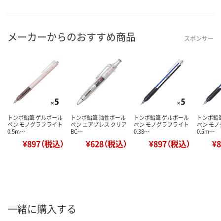
メーカーからのおすすめ商品
スポンサー
トンボ鉛筆 ゲルボール
トンボ鉛筆 油性ボール
トンボ鉛筆 ゲルボール
トンボ鉛
ペン モノグラフライト
ペン エアプレス クリア
ペン モノグラフライト
ペン モ
0.5m…
BC…
0.38…
0.5m…
¥897（税込）
¥628（税込）
¥897（税込）
¥
一緒に購入する