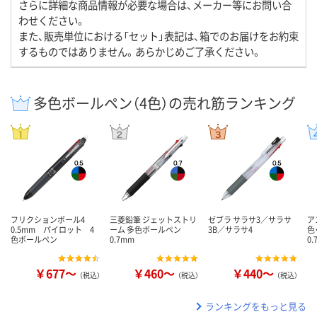
さらに詳細な商品情報が必要な場合は、メーカー等にお問い合
わせください。
また、販売単位における「セット」表記は、箱でのお届けをお約束
するものではありません。あらかじめご了承ください。
多色ボールペン（4色）の売れ筋ランキング
フリクションボール4
三菱鉛筆 ジェットストリ
ゼブラ サラサ3／サラサ
ア
0.5mm パイロット 4
ーム 多色ボールペン
3B／サラサ4
色
色ボールペン
0.7mm
0
￥677～
￥460～
￥440～
（税込）
（税込）
（税込）
ランキングをもっと見る