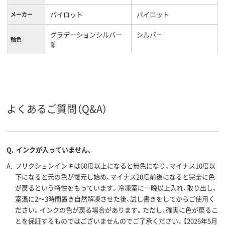
パイロット
パイロット
メーカー
グラデーションシルバー
シルバー
軸色
軸
0.38mm、0.38ｍｍ
0.4mm
ボール径
4色
4色
色数
フリクションインキ（ゲル
水性顔料ゲルインキ
よくあるご質問（Q&A）
インク種類
インク）
13.8mm
12mm
軸径
Q.
インクが入っていません。
A.
フリクションインキは60度以上になると無色になり、マイナス10度以
下になると元の色が復元し始め、マイナス20度前後になると完全に色
が戻るという特性をもっています。冷凍室に一晩以上入れ、取り出し、
室温に2～3時間置き自然解凍させた後、試し書きをしてからご使用く
ださい。インクの色が戻る場合があります。ただし、確実に色が戻るこ
とを保証するものではございませんのでご了承ください。【2026年5月