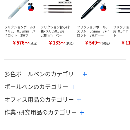
フリクションボール3
フリクション替芯(多
フリクションボール3
フリクショ
スリム 0.38mm パ
色・スリム0.38用)
スリム 0.5mm パイ
用) 0.5m
イロット 3色ボ…
0.38mm パ…
ロット 3色ボー…
ト
￥576～
￥133～
￥549～
￥1
（税込）
（税込）
（税込）
多色ボールペンのカテゴリー
ボールペンのカテゴリー
オフィス用品のカテゴリー
作業・研究用品のカテゴリー