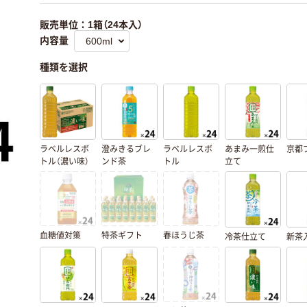
販売単位：1箱（24本入）
内容量
種類を選択
ラベルレスボ
澄みきるブレ
ラベルレスボ
あまみ一煎仕
京都
トル（濃い味）
ンド茶
トル
立て
血糖値対策
特茶ギフト
春ほうじ茶
冷茶仕立て
新茶