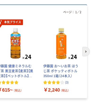
ページ：
1
／
2
本気プライス
本気プ
次のスライド
伊藤園 健康ミネラルむ
伊藤園 お～いお茶 ほう
キリンビバレ
ぎ茶 黒豆麦茶【麦茶】【黒
じ茶 ポケッティボトル
緑茶 お茶 
豆茶】【ペットボトル】
350ml 1箱（24本入）
容量 中容量 
【缶】【紙パック】【ノンカ
ペットボト
(
3
)
フェイン】【お茶】
￥615~
￥2,240
￥710~
（税込）
（税込）