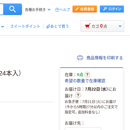
ヘルプ
各種お手続き
0
スイートポイント
あとで買う
カゴ
点
商品情報を印刷する
24本入）
在庫：
9点
希望の数量で在庫確認
お届け日：
7月22日（水）
にお
届け
お急ぎ便：7月21日（火）にお届け
（今から5時間27分以内のご注文で
指定可。追加料金なし）
お届け先：