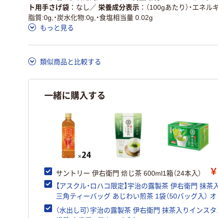
この商品の環境配慮ポイントです。詳しくはページ下部の商品
ト用手さげ袋
なし
／
栄養成分表示
（100gあたり）・エネルギ
ア詳細／加点項目
」で確認できます。
脂質:0g,・炭水化物:0g,・食塩相当量 0.02g
もっと見る
類似商品と比較する
一緒に購入する
￥
サントリー 伊右衛門 焙じ茶 600ml1箱（24本入）
【アスクル・ロハコ限定】宇治の露製茶 伊右衛門 抹茶
三角ティーバッグ あじわい煎茶 1袋（50バッグ入） 
ル
（水出し可）宇治の露製茶 伊右衛門 抹茶入りインスタ