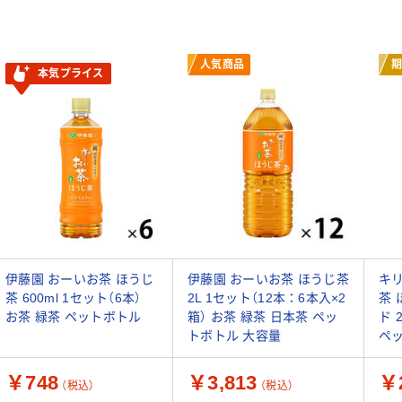
人気商品
本気プライス
伊藤園 おーいお茶 ほうじ
伊藤園 おーいお茶 ほうじ茶
キリ
茶 600ml 1セット（6本）
2L 1セット（12本：6本入×2
茶 
お茶 緑茶 ペットボトル
箱） お茶 緑茶 日本茶 ペッ
ド 
トボトル 大容量
ペ
￥748
￥3,813
￥2
（税込）
（税込）