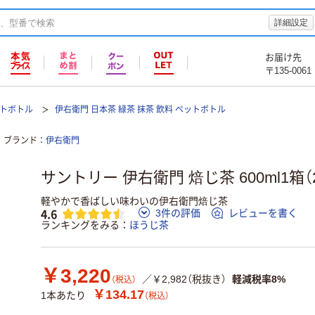
詳細設定
お届け先
〒135-0061
トボトル
伊右衛門 日本茶 緑茶 抹茶 飲料 ペットボトル
ブランド
伊右衛門
サントリー 伊右衛門 焙じ茶 600ml1箱（
軽やかで香ばしい味わいの伊右衛門焙じ茶
4.6
3件の評価
レビューを書く
ランキングをみる
ほうじ茶
￥3,220
／￥2,982（税抜き）
軽減税率8%
（税込）
￥134.17
1本あたり
（税込）