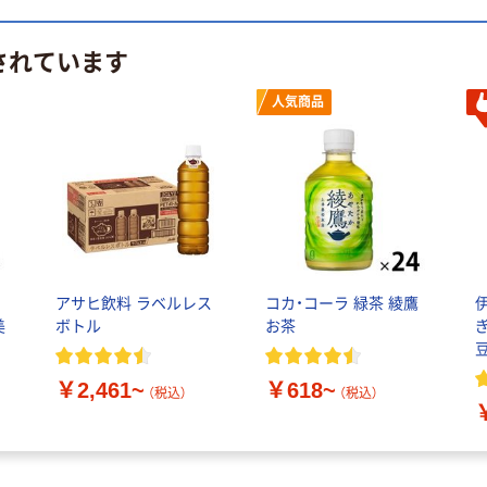
されています
人気商品
アサヒ飲料 ラベルレス
コカ・コーラ 緑茶 綾鷹
美
ボトル
お茶
￥2,461~
￥618~
（税込）
（税込）