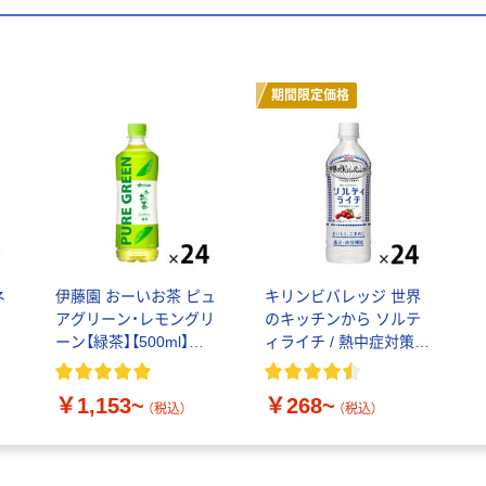
期間限定価格
ネ
伊藤園 おーいお茶 ピュ
キリンビバレッジ 世界
ト
アグリーン・レモングリ
のキッチンから ソルテ
ーン【緑茶】【500ml】
ィライチ / 熱中症対策飲
【600ml】【ペットボトル】
料 スポーツドリンク 水
【ティーバッグ】
分補給 塩分補給
￥1,153~
￥268~
（税込）
（税込）