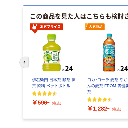
この商品を見た人はこちらも検討
本気プライス
人気商品
前のスライドへ
伊右衛門 日本茶 緑茶 抹
コカ・コーラ 麦茶 やか
茶 飲料 ペットボトル
んの麦茶 FROM 爽健
茶
￥596~
（税込）
￥1,282~
（税込）