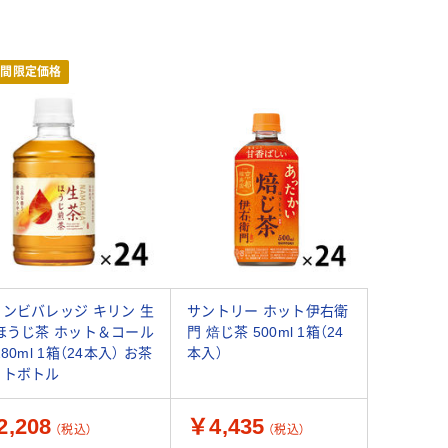
期間限定価格
ンビバレッジ キリン 生
サントリー ホット伊右衛
ほうじ茶 ホット＆コール
門 焙じ茶 500ml 1箱（24
280ml 1箱（24本入） お茶
本入）
ットボトル
,208
￥4,435
（税込）
（税込）