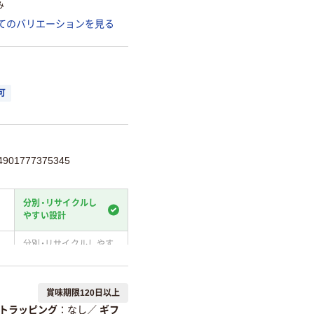
み
てのバリエーションを見る
可
01777375345
分別・リサイクルし
やすい設計
分別・リサイクルしやす
い設計
温室効果ガスなどの
賞味期限120日以上
削減
トラッピング
なし
／
ギフ