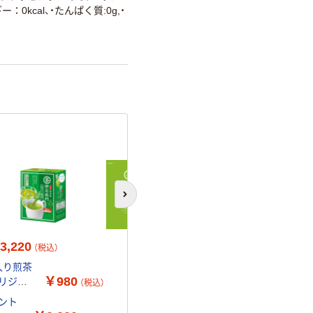
詳細「
アスクル商品環境スコ
ー：0kcal、・たんぱく質:0g,・
次のスライドへ
3,220
（税込）
入り煎茶
￥980
オリジナ
（税込）
ント