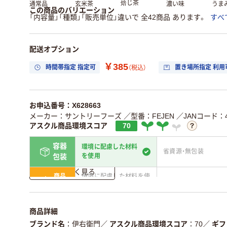
焙じ茶
通常品
玄米茶
濃い味
うま
この商品のバリエーション
「内容量」「種類」「販売単位」違いで 全42商品 あります。
すべ
配送オプション
￥385
時間帯指定 指定可
置き場所指定 利用
（税込）
お申込番号：X628663
メーカー：サントリーフーズ
／型番：FEJEN
／JANコード：49
アスクル商品環境スコア
70
容器
環境に配慮した材料
省資源・無包装
を使用
包装
詳しく見る
商品
環境に配慮した材料を使
省資源・省エネ・節水
本体
用
独自の回収スキームがあ
アスクルで資源循環し
仕組
商品詳細
る
ている
ブランド名
伊右衛門
／
アスクル商品環境スコア
70
／
ギフ