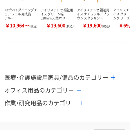
Netforce ダイニングチ
アイリスチトセ 福祉用
アイリスチトセ 福祉用
アイリスチ
ェア シエル 完成品
イス グリーン幅
イス ナチュラル／ブラ
イス グリー
ETV-…
520mm 天然木 ス…
ウン スタッキン…
ング リー
￥10,964～
￥19,600
￥19,600
￥69,
（税込）
（税込）
（税込）
医療・介護施設用家具/備品のカテゴリー
オフィス用品のカテゴリー
作業・研究用品のカテゴリー