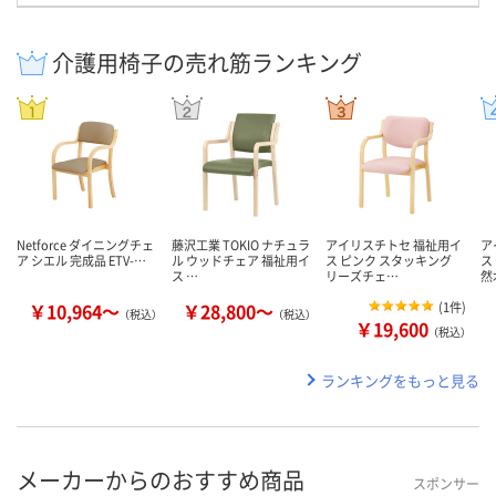
介護用椅子の売れ筋ランキング
Netforce ダイニングチェ
藤沢工業 TOKIO ナチュラ
アイリスチトセ 福祉用イ
ア
ア シエル 完成品 ETV-…
ル ウッドチェア 福祉用イ
ス ピンク スタッキング
ス
ス …
リーズチェ…
然
￥10,964～
￥28,800～
(
1件
)
（税込）
（税込）
￥19,600
（税込）
ランキングをもっと見る
メーカーからのおすすめ商品
スポンサー