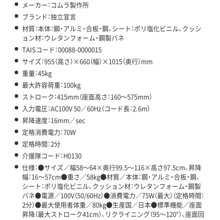
メーカー：コムラ製作所
ブランド：独立宣言
材質：本体：鋼・アルミ・合板・鋼、シート：ポリ塩化ビニル、クッシ
ョン材：ウレタンフォーム・鋼製バネ
TAISコード：00088-0000015
サイズ：955（高さ）×660（幅）×1015（奥行）mm
重量：45kg
最大許容荷重：100kg
ストローク：415mm（座面高さ：160～575mm）
入力電圧：AC100V 50／60Hz（コード長：2.6m）
昇降速度：16mm／sec
定格消費電力：70W
定格時間：2分
介援隊コード：H0130
仕様：●サイズ／幅58～64×奥行99.5～116×高さ97.5cm、昇降
幅：16～57cm●重さ／58kg●材質／本体：鋼・アルミ・合板・鋼、
シート：ポリ塩化ビニル、クッション材：ウレタンフォーム・鋼製
バネ●電源／100V（50/60Hz）●消費電力／75W（最大）（定格時間：
2分）●最大使用者体重／80kg●生産国／日本●標準機能／座面
昇降（最大ストローク41cm）、リクライニング（95～120°）、座面回