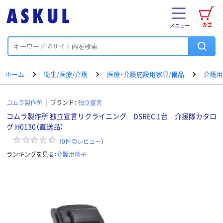
カゴ
メニュー
ホーム
衛生/医療/介護
医療・介護施設用家具/備品
介護用
コムラ製作所
ブランド：
独立宣言
コムラ製作所 独立宣言リクライニング DSREC 1台 介援隊カタロ
グ H0130（直送品）
（
0
件のレビュー
）
ランキングを見る：
介護用椅子