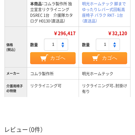
本商品：
コムラ製作所 独
明光ホームテック 脚まで
立宣言リクライニング
ゆったりレバー式回転高
DSREC 1台 介援隊カタ
座椅子 バラク RKT- 1台
ログ H0130（直送品）
（直送品）
￥296,417
￥32,120
数量
数量
価格
(税込)
カゴへ
カゴへ
コムラ製作所
明光ホームテック
メーカー
リクライニング可
リクライニング可、肘掛け
介護用椅子
の特徴
有り
レビュー（0件）