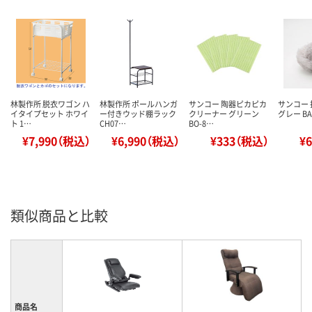
林製作所 脱衣ワゴン ハ
林製作所 ポールハンガ
サンコー 陶器ピカピカ
サンコー 
イタイプセット ホワイ
ー付きウッド棚ラック
クリーナー グリーン
グレー BA-
ト 1…
CH07…
BO-8…
¥7,990（税込）
¥6,990（税込）
¥333（税込）
¥
類似商品と比較
商品名