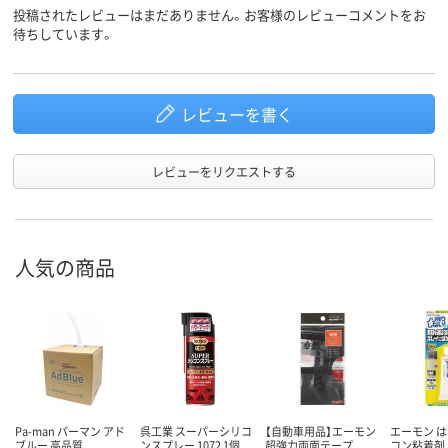
投稿されたレビューはまだありません。お客様のレビューコメントをお
待ちしています。
レビューを書く
レビューをリクエストする
人気の商品
Pa-man パーマン アド
呉工業 スーパーシリコ
【自動車用品】エーモン
エーモン 
ブルー 高品質
ンスプレー 1072 1個
超強力両面テープ
コン粘着剤 1