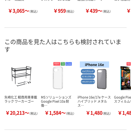
￥3,065～
￥959
￥439～
￥
（税込）
（税込）
（税込）
この商品を見た人はこちらも検討されていま
す
矢崎化工 軽商用車車載
MSソリューションズ
iPhone 16e/17e ケース
Google Pix
ラック ワーカーゴー
Google Pixel 10a 耐
ハイブリッド メタル
スフィルム「
傷…
ス…
￥20,213～
￥1,584～
￥1,480
￥1,4
（税込）
（税込）
（税込）