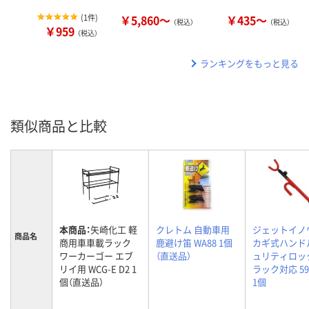
(
1件
)
￥5,860～
￥435～
（税込）
（税込）
￥959
（税込）
ランキングをもっと見る
類似商品と比較
本商品：
矢崎化工 軽
クレトム 自動車用
ジェットイノ
商品名
商用車車載ラック
鹿避け笛 WA88 1個
カギ式ハンド
ワーカーゴー エブ
（直送品）
ュリティロッ
リイ用 WCG-E D2 1
ラック対応 59
個（直送品）
1個