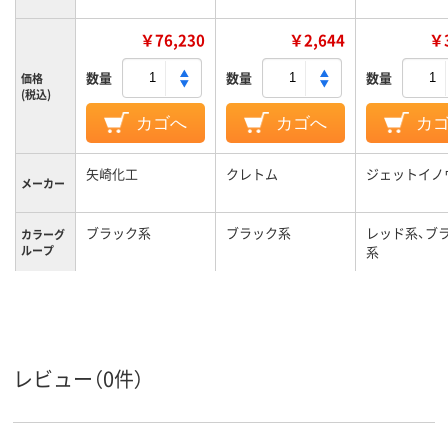
￥76,230
￥2,644
￥3
数量
数量
数量
価格
(税込)
カゴへ
カゴへ
カ
矢崎化工
クレトム
ジェットイノ
メーカー
ブラック系
ブラック系
レッド系、ブ
カラーグ
ループ
系
15.4kg
質量
レビュー（0件）