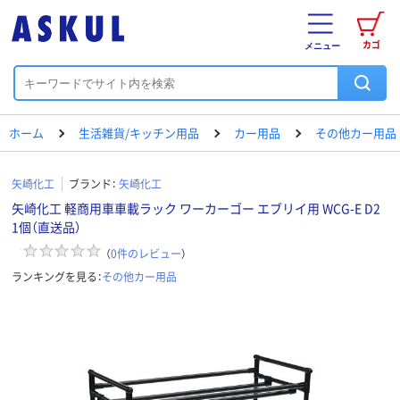
カゴ
メニュー
ホーム
生活雑貨/キッチン用品
カー用品
その他カー用品
矢崎化工
ブランド：
矢崎化工
矢崎化工 軽商用車車載ラック ワーカーゴー エブリイ用 WCG-E D2
1個（直送品）
（
0
件のレビュー
）
ランキングを見る：
その他カー用品