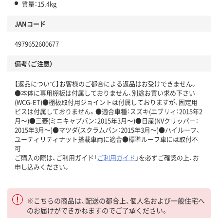
質量：15.4kg
JANコード
4979652600677
備考（ご注意）
【返品について】お客様のご都合による返品はお受けできません。
●本体に専用棚板は付属しておりません、別途お買い求め下さい
(WCG-ET)●棚板取付用ジョイントは付属しておりますが、固定用
ビスは付属しておりません。●適合車種：スズキ(エブリィ：2015年2
月～)●三菱(ミニキャブバン：2015年3月～)●日産(NVクリッパー：
2015年3月～)●マツダ(スクラムバン：2015年3月～)●ハイルーフ、
ユーティリティナット搭載車両に適合●標準ルーフ車には取付不
可
ご購入の際は、ご利用ガイド「
ご利用ガイド
」を必ずご確認の上、お
申し込みください。
※こちらの商品は、配送の都合上、個人名および一般住宅へ
のお届けができかねますのでご了承ください。