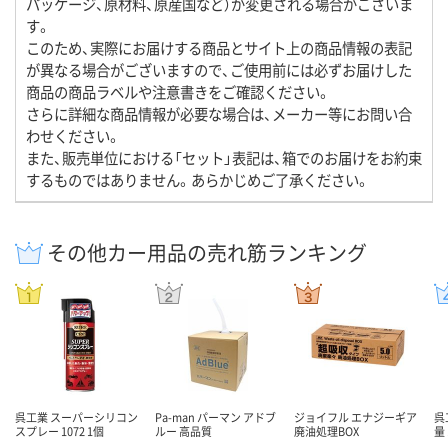
パッケージ、原材料、原産国など）が変更される場合がございま
す。
このため、実際にお届けする商品とサイト上の商品情報の表記
が異なる場合がございますので、ご使用前には必ずお届けした
商品の商品ラベルや注意書きをご確認ください。
さらに詳細な商品情報が必要な場合は、メーカー等にお問い合
わせください。
また、販売単位における「セット」表記は、箱でのお届けをお約束
するものではありません。あらかじめご了承ください。
その他カー用品の売れ筋ランキング
呉工業 スーパーシリコン
Pa-man パーマン アドブ
ジョイフル エナジーギア
呉
スプレー 1072 1個
ルー 高品質
廃油処理BOX
量 