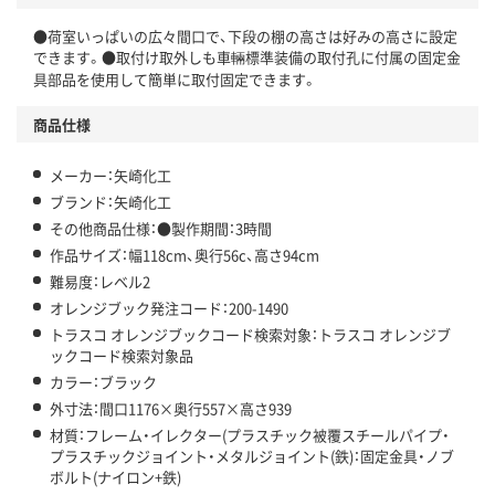
●荷室いっぱいの広々間口で、下段の棚の高さは好みの高さに設定
できます。●取付け取外しも車輛標準装備の取付孔に付属の固定金
具部品を使用して簡単に取付固定できます。
商品仕様
メーカー：矢崎化工
ブランド：矢崎化工
その他商品仕様：●製作期間：3時間
作品サイズ：幅118cm、奥行56c、高さ94cm
難易度：レベル2
オレンジブック発注コード：200-1490
トラスコ オレンジブックコード検索対象：トラスコ オレンジブ
ックコード検索対象品
カラー：ブラック
外寸法：間口1176×奥行557×高さ939
材質：フレーム・イレクター(プラスチック被覆スチールパイプ・
プラスチックジョイント・メタルジョイント(鉄)：固定金具・ノブ
ボルト(ナイロン+鉄)