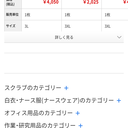
￥4,050
￥2,025
￥4
(税込)
1枚
1枚
1枚
販売単位
3L
3XL
3XL
サイズ
詳しく見る
グリーン
ダークネイビー
ネイビー
カラー
お申込番
U882001
X797966
X797910
号
直送品
入荷待ち
直送品
在庫
8月24日（月）まで
8月25日（火）
お届け日
スクラブのカテゴリー
数量
数量
お取り扱い終了しま
した
白衣・ナース服(ナースウェア)のカテゴリー
カゴへ
カ
オフィス用品のカテゴリー
作業・研究用品のカテゴリー