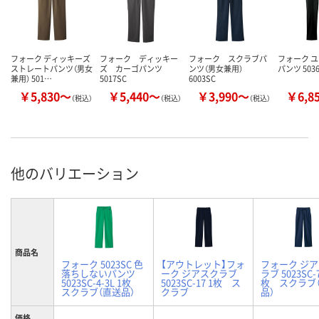
フォーク ディッキーズ
フォーク ディッキー
フォーク スクラブパ
フォーク 
ストレートパンツ（男女
ズ カーゴパンツ
ンツ（男女兼用）
パンツ 503
兼用） 501…
5017SC
6003SC
￥5,830～
￥5,440～
￥3,990～
￥6,8
（税込）
（税込）
（税込）
他のバリエーション
商品名
フォーク 5023SC 色
【アウトレット】フォ
フォーク ジ
落ちしないパンツ
ーク ジアスクラブ
ラブ 5023SC-7
5023SC-4-3L 1枚
5023SC-17 1枚 ス
枚 スクラブ
スクラブ（直送品）
クラブ
品）
価格