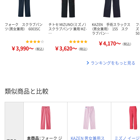
フォーク スクラブパン
チトセ MIZUNO（ミズノ）
KAZEN 手術スラックス
フ
ツ（男女兼用） 6003SC
スクラブパンツ 兼用 MZ-
（男女兼用） 155 スク
ズ
…
ラブパン…
50
￥4,170～
（税込）
￥3,990～
￥3,620～
（税込）
（税込）
ランキングをもっと見る
類似商品と比較
本商品：
フォーク ジ
KAZEN 男女兼用ス
ミズノ イー