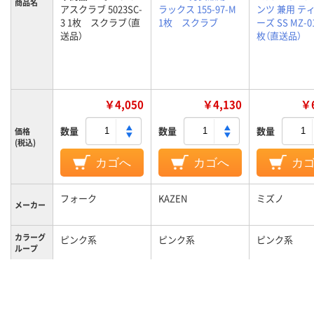
商品名
アスクラブ 5023SC-
ラックス 155-97-M
ンツ 兼用 テ
3 1枚 スクラブ（直
1枚 スクラブ
ーズ SS MZ-01
送品）
枚（直送品）
￥4,050
￥4,130
￥6
数量
数量
数量
価格
(税込)
カゴへ
カゴへ
カ
フォーク
KAZEN
ミズノ
メーカー
カラーグ
ピンク系
ピンク系
ピンク系
ループ
3XL
M
SS
サイズ
ポリエステル100%
素材