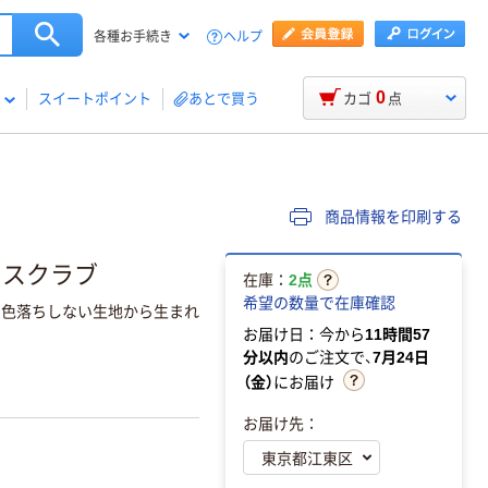
ヘルプ
各種お手続き
0
スイートポイント
あとで買う
カゴ
点
商品情報を印刷する
枚 スクラブ
在庫：
2点
希望の数量で在庫確認
も色落ちしない生地から生まれ
お届け日：今から
11時間57
分以内
のご注文で、
7月24日
（金）
にお届け
お届け先：