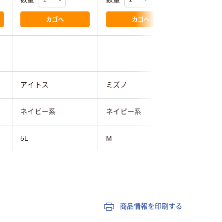
カゴへ
カゴへ
アイトス
ミズノ
KAZEN
ネイビー系
ネイビー系
ネイビー
5L
M
L
73cm～
73cm～
131cm～
106cm～110cm
商品情報を印刷する
51cm～
43cm～46cm