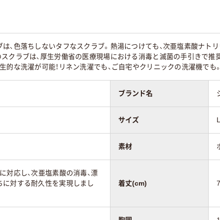
ブは、色落ちしないタフなスクラブ。熱湯につけても、次亜塩素酸ナトリ
ラブポプリン（ポ
ストレッチトロピカ
スクラブポプリン(
のスクラブは、厚生労働省の医療現場における消毒と滅菌の手引きで推
ステル65%、綿
ル(ポリエステル
リエステル65%･綿
生的な洗濯が可能！リネン洗濯でも、ご自宅やクリニックの洗濯機でも
）
100%)
35%)
ブランド名
サイズ
素材
に対応し、次亜塩素酸の消毒、漂
ちに対する耐久性を実現しまし
着丈(cm)