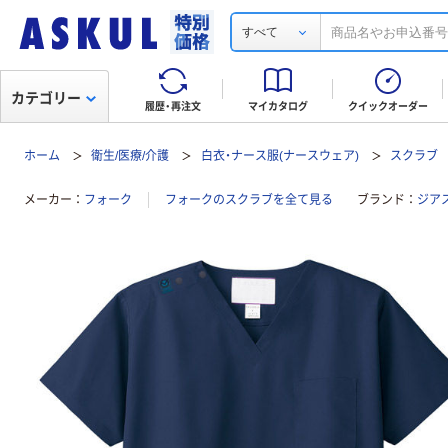
すべて
カテゴリー
履歴・再注文
マイカタログ
クイックオーダー
ホーム
衛生/医療/介護
白衣・ナース服(ナースウェア)
スクラブ
メーカー
フォーク
フォークのスクラブを全て見る
ブランド
ジア