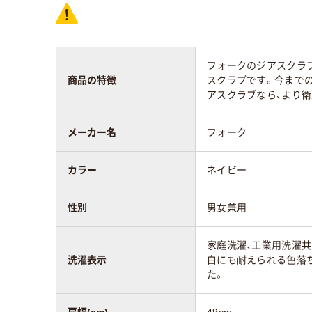
スクラブの袖丈
21cm～22cm
フォークのジアスクラ
素材
スク
商品の特徴
スクラブです。今まで
ポリエステル100%
リエ
アスクラブなら、より衛
35%
メーカー名
フォーク
アスクル商品環境
25
スコア
カラー
ネイビー
性別
男女兼用
家庭洗濯、工業用洗濯共
洗濯表示
白にも耐えられる色落
た。