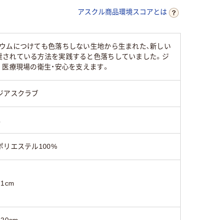
アスクル商品環境スコアとは
23cm～25cm
19cm～20cm
ウムにつけても色落ちしない生地から生まれた、新しい
ポ
ソフトトロピカル（ポ
高機能ポ
奨されている方法を実践すると色落ちしていました。ジ
リエステル100％）
エステル1
。医療現場の衛生・安心を支えます。
ジアスクラブ
L
ポリエステル100%
71cm