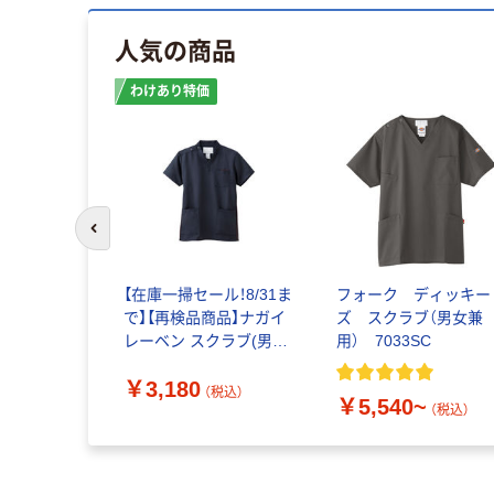
人気の商品
わけあり特価
前のスライドへ
【在庫一掃セール！8/31ま
フォーク ディッキー
で】【再検品商品】ナガイ
ズ スクラブ（男女兼
レーベン スクラブ(男女
用） 7033SC
兼用) 医療白衣 半袖 ネ
￥3,180
イビー L RT-5062 1枚
（税込）
￥5,540~
スクラブ（わけあり品）
（税込）