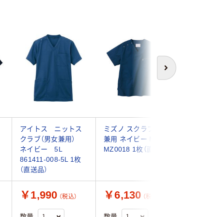
次へ
アイトス ニットス
ミズノ スクラブ 男女
KAZEN
クラブ（男女兼用）
兼用 ネイビー M
女兼用) 13
ネイビー 5L
MZ0018 1枚（直送品）
枚 スク
861411-008-5L 1枚
（直送品）
￥1,990
￥6,130
￥4,1
（税込）
（税込）
数量
数量
数量