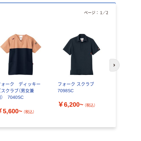
ページ：
1
／
2
次のスライド
フォーク ディッキー
フォーク スクラブ
フォーク 
ズスクラブ（男女兼
7098SC
スクラブ 71
） 7040SC
￥6,200~
￥6,310
（税込）
￥5,600~
（税込）