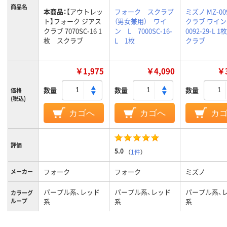
商品名
本商品：
【アウトレッ
フォーク スクラブ
ミズノ MZ-00
ト】フォーク ジアス
（男女兼用） ワイ
クラブ ワイン L
クラブ 7070SC-16 1
ン L 7000SC-16-
0092-29-L 
枚 スクラブ
L 1枚
クラブ
￥1,975
￥4,090
￥3
数量
数量
数量
価格
(税込)
カゴへ
カゴへ
カ
評価
5.0
（
1件
）
フォーク
フォーク
ミズノ
メーカー
パープル系、レッド
パープル系、レッド
パープル系、
カラーグ
ループ
系
系
系
XS
L
L
サイズ