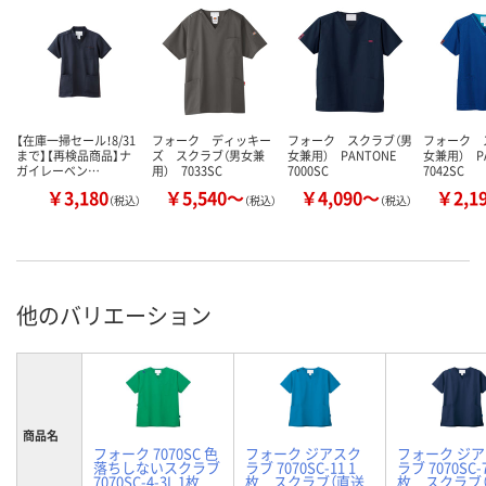
【在庫一掃セール！8/31
フォーク ディッキー
フォーク スクラブ（男
フォーク 
まで】【再検品商品】ナ
ズ スクラブ（男女兼
女兼用） PANTONE
女兼用） P
ガイレーベン…
用） 7033SC
7000SC
7042SC
￥3,180
￥5,540～
￥4,090～
￥2,1
（税込）
（税込）
（税込）
他のバリエーション
商品名
フォーク 7070SC 色
フォーク ジアスク
フォーク ジ
落ちしないスクラブ
ラブ 7070SC-11 1
ラブ 7070SC-7
7070SC-4-3L 1枚
枚 スクラブ（直送
枚 スクラブ