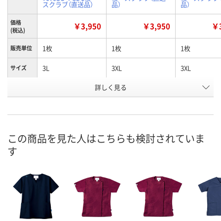
スクラブ（直送品）
品）
品）
価格
￥3,950
￥3,950
￥3
(税込)
1枚
1枚
1枚
販売単位
3L
3XL
3XL
サイズ
詳しく見る
グリーン
ターコイズ
ネイビー
カラー
お申込番
U882047
X797928
EK72103
号
直送品
直送品
直送品
在庫
この商品を見た人はこちらも検討されていま
す
8月25日（火）まで
8月25日（火）まで
8月25日（火）
お届け日
数量
数量
数量
カゴへ
カゴへ
カ