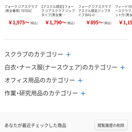
フォーク ジアスクラブ
【アスクル限定】フォー
フォーク ジアスクラブ
フィード F
（男女兼用） 7070SC
ク ジアスクラブ ジップ
アスクル限定ジップタ
ースクラブ
タイプ(男女兼…
イプ BAS-0…
ット付（男
￥1,975～
￥1,790～
￥895～
￥1,1
（税込）
（税込）
（税込）
スクラブのカテゴリー
白衣・ナース服(ナースウェア)のカテゴリー
オフィス用品のカテゴリー
作業・研究用品のカテゴリー
あなたが最近チェックした商品
閲覧履歴の削除