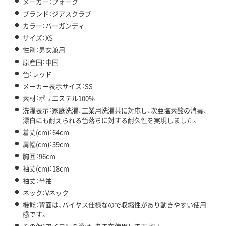
メーカー：フォーク
ブランド：ジアスクラブ
カラー：バーガンディ
サイズ：XS
性別：男女兼用
原産国：中国
色：レッド
メーカー表示サイズ：SS
素材：ポリエステル100%
洗濯表示：家庭洗濯、工業用洗濯共に対応し、次亜塩素酸の消毒、
漂白にも耐えられる色落ちに対する耐久性を実現しました。
着丈(cm)：64cm
肩幅(cm)：39cm
胸囲：96cm
袖丈(cm)：18cm
袖丈：半袖
ネック：Vネック
機能：背面は、バイヤス仕様なので収縮性があり動きやすい使用
感です。