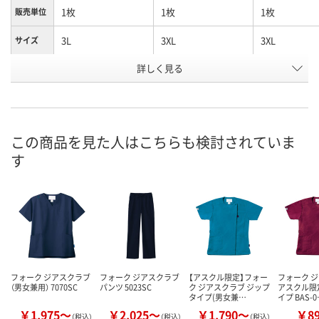
1枚
1枚
1枚
販売単位
3L
3XL
3XL
サイズ
詳しく見る
グリーン
ターコイズ
ネイビー
カラー
お申込番
U882047
X797928
EK72103
号
直送品
直送品
直送品
在庫
この商品を見た人はこちらも検討されていま
す
8月25日（火）まで
8月25日（火）まで
8月25日（火）
お届け日
数量
数量
数量
カゴへ
カゴへ
カ
フォーク ジアスクラブ
フォーク ジアスクラブ
【アスクル限定】フォー
フォーク 
（男女兼用） 7070SC
パンツ 5023SC
ク ジアスクラブ ジップ
アスクル限
タイプ(男女兼…
イプ BAS-
￥1,975～
￥2,025～
￥1,790～
￥8
（税込）
（税込）
（税込）