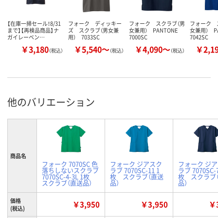
【在庫一掃セール！8/31
フォーク ディッキー
フォーク スクラブ（男
フォーク 
まで】【再検品商品】ナ
ズ スクラブ（男女兼
女兼用） PANTONE
女兼用） P
ガイレーベン…
用） 7033SC
7000SC
7042SC
￥3,180
￥5,540～
￥4,090～
￥2,1
（税込）
（税込）
（税込）
他のバリエーション
商品名
フォーク 7070SC 色
フォーク ジアスク
フォーク ジ
落ちしないスクラブ
ラブ 7070SC-11 1
ラブ 7070SC-7
7070SC-4-3L 1枚
枚 スクラブ（直送
枚 スクラブ
スクラブ（直送品）
品）
品）
価格
￥3,950
￥3,950
￥3
(税込)