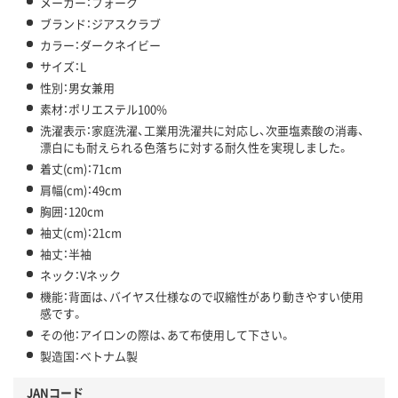
メーカー：フォーク
ブランド：ジアスクラブ
カラー：ダークネイビー
サイズ：L
性別：男女兼用
素材：ポリエステル100%
洗濯表示：家庭洗濯、工業用洗濯共に対応し、次亜塩素酸の消毒、
漂白にも耐えられる色落ちに対する耐久性を実現しました。
着丈(cm)：71cm
肩幅(cm)：49cm
胸囲：120cm
袖丈(cm)：21cm
袖丈：半袖
ネック：Vネック
機能：背面は、バイヤス仕様なので収縮性があり動きやすい使用
感です。
その他：アイロンの際は、あて布使用して下さい。
製造国：ベトナム製
JANコード