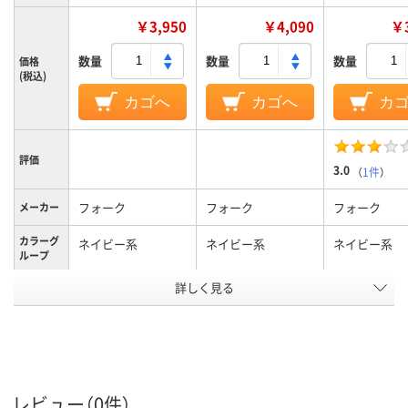
￥3,950
￥4,090
￥3
数量
数量
数量
価格
(税込)
カゴへ
カゴへ
カ
評価
3.0
（
1件
）
フォーク
フォーク
フォーク
メーカー
カラーグ
ネイビー系
ネイビー系
ネイビー系
ループ
詳しく見る
L
M
L
サイズ
ポリエステル100%
素材
アスクル
商品環境
25
スコア
レビュー（0件）