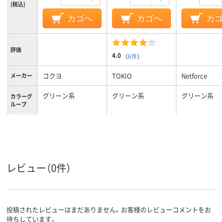
(税込)
カゴへ
カゴへ
カ
評価
4.0
（
6件
）
コクヨ
TOKIO
Netforce
メーカー
グリーン系
グリーン系
グリーン系
カラーグ
ループ
10.9kg
10kg
9kg
質量
レビュー（0件）
投稿されたレビューはまだありません。お客様のレビューコメントをお
待ちしています。