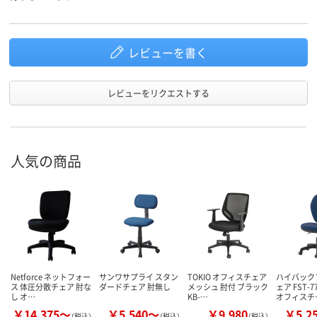
レビューを書く
レビューをリクエストする
人気の商品
Netforce ネットフォー
サンワサプライ スタン
TOKIO オフィスチェア
ハイバック
ス 体圧分散チェア 肘な
ダードチェア 肘無し
メッシュ 肘付 ブラック
ェア FST-
し オ…
KB-…
オフィスチ
￥14,375～
￥5,540～
￥9,980
￥5,2
（税込）
（税込）
（税込）