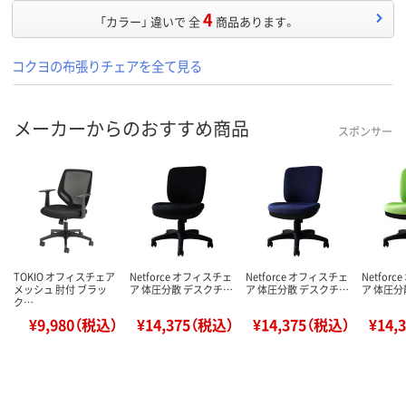
4
「カラー」 違いで 全
商品あります。
コクヨの布張りチェアを全て見る
メーカーからのおすすめ商品
スポンサー
TOKIO オフィスチェア
Netforce オフィスチェ
Netforce オフィスチェ
Netfor
メッシュ 肘付 ブラッ
ア 体圧分散 デスクチ…
ア 体圧分散 デスクチ…
ア 体圧分
ク…
¥9,980（税込）
¥14,375（税込）
¥14,375（税込）
¥14,