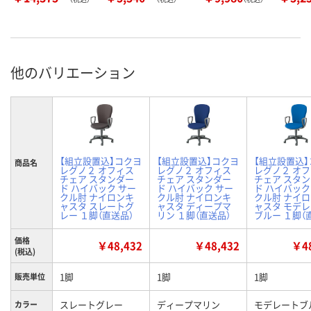
他のバリエーション
【組立設置込】コクヨ
【組立設置込】コクヨ
【組立設置込
商品名
レグノ２ オフィス
レグノ２ オフィス
レグノ２ オ
チェア スタンダー
チェア スタンダー
チェア スタ
ド ハイバック サー
ド ハイバック サー
ド ハイバック
クル肘 ナイロンキ
クル肘 ナイロンキ
クル肘 ナイ
ャスタ スレートグ
ャスタ ディープマ
ャスタ モデ
レー １脚（直送品）
リン １脚（直送品）
ブルー １脚（
価格
￥48,432
￥48,432
￥48
(税込)
1脚
1脚
1脚
販売単位
スレートグレー
ディープマリン
モデレートブ
カラー