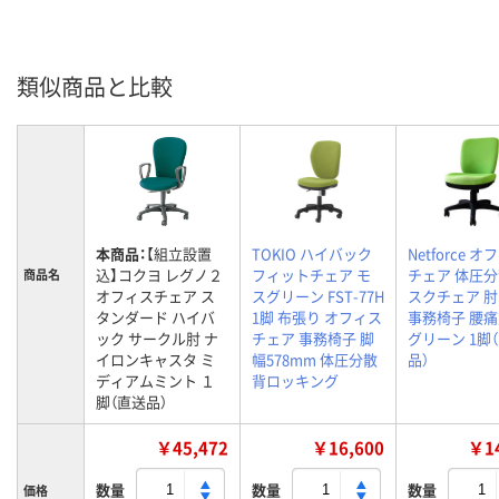
類似商品と比較
本商品：
【組立設置
TOKIO ハイバック
Netforce 
込】コクヨ レグノ２
フィットチェア モ
チェア 体圧分
商品名
オフィスチェア ス
スグリーン FST-77H
スクチェア 
タンダード ハイバ
1脚 布張り オフィス
事務椅子 腰
ック サークル肘 ナ
チェア 事務椅子 脚
グリーン 1脚
イロンキャスタ ミ
幅578mm 体圧分散
品）
ディアムミント １
背ロッキング
脚（直送品）
￥45,472
￥16,600
￥14
数量
数量
数量
価格