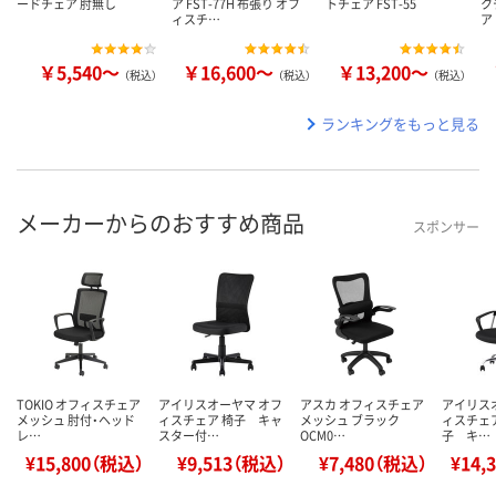
ードチェア 肘無し
ア FST-77H 布張り オフ
トチェア FST-55
ク
ィスチ…
ア
￥5,540～
￥16,600～
￥13,200～
（税込）
（税込）
（税込）
ランキングをもっと見る
メーカーからのおすすめ商品
スポンサー
TOKIO オフィスチェア
アイリスオーヤマ オフ
アスカ オフィスチェア
アイリス
メッシュ 肘付・ヘッド
ィスチェア 椅子 キャ
メッシュ ブラック
ィスチェア
レ…
スター付…
OCM0…
子 キ…
¥15,800（税込）
¥9,513（税込）
¥7,480（税込）
¥14,