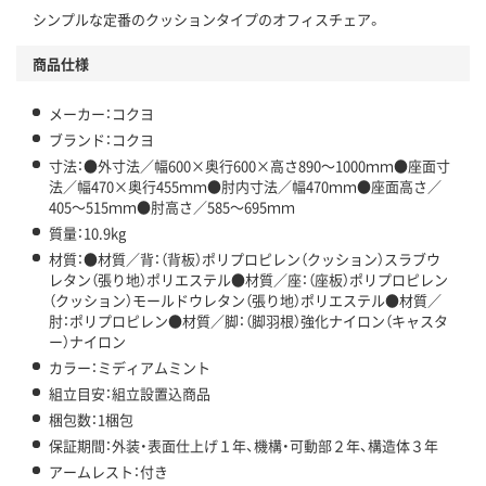
シンプルな定番のクッションタイプのオフィスチェア。
商品仕様
メーカー：コクヨ
ブランド：コクヨ
寸法：●外寸法／幅600×奥行600×高さ890～1000ｍｍ●座面寸
法／幅470×奥行455ｍｍ●肘内寸法／幅470ｍｍ●座面高さ／
405～515ｍｍ●肘高さ／585～695ｍｍ
質量：10.9kg
材質：●材質／背：（背板）ポリプロピレン（クッション）スラブウ
レタン（張り地）ポリエステル●材質／座：（座板）ポリプロピレン
（クッション）モールドウレタン（張り地）ポリエステル●材質／
肘：ポリプロピレン●材質／脚：（脚羽根）強化ナイロン（キャスタ
ー）ナイロン
カラー：ミディアムミント
組立目安：組立設置込商品
梱包数：1梱包
保証期間：外装・表面仕上げ１年、機構・可動部２年、構造体３年
アームレスト：付き