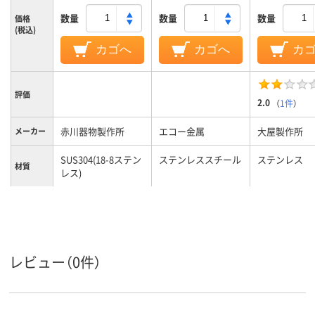
数量
数量
数量
価格
(税込)
カゴへ
カゴへ
カ
評価
2.0
（
1件
）
赤川器物製作所
エコー金属
大屋製作所
メーカー
SUS304(18-8ステン
ステンレススチール
ステンレス
材質
レス)
レビュー（0件）