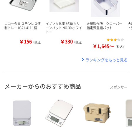
エコー金属 ステンレス便
イノマタ化学 #530 クリ
大屋製作所 クローバー
大
利トレー 0321-411 1個
ーンバット NO.30 ホワイ
指定深型組バット
ト
ト…
￥156
￥330
（税込）
（税込）
￥1,645～
（税込）
ランキングをもっと見る
メーカーからのおすすめ商品
スポンサー