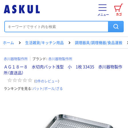
カゴ
メニュー
ホーム
生活雑貨/キッチン用品
調理器具/調理機器/食品運搬
赤川器物製作所
ブランド：
赤川器物製作所
ＡＧ１８ー８ 水切肉バット浅型 小 1枚 33435 赤川器物製作
所（直送品）
（
0
件のレビュー
）
ランキングを見る：
バット/ボール/ざる