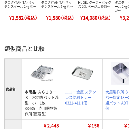
タニタ（TANITA） キッ
タニタ（TANITA） キッ
HUGEL クーラーボック
タニタ 
チンスケール 2kg ホ…
チンスケール 1kg ホ…
ス 20L ベージュ 長時…
ール 2kg 
か…
¥1,582（税込）
¥1,580（税込）
¥14,080（税込）
¥3,
類似商品と比較
商品名
本商品：
ＡＧ１８ー
エコー金属 ステン
大屋製作所 
８ 水切肉バット浅
レス便利トレー
バー指定18ー
型 小 1枚
0321-411 1個
組バット ABTE
33435 赤川器物製
個
作所（直送品）
￥2,448
￥156
￥1