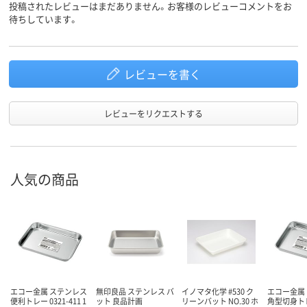
投稿されたレビューはまだありません。お客様のレビューコメントをお
待ちしています。
レビューを書く
レビューをリクエストする
人気の商品
エコー金属 ステンレス
無印良品 ステンレス バ
イノマタ化学 #530 ク
エコー金属
便利トレー 0321-411 1
ット 良品計画
リーンバット NO.30 ホ
角型切身トレー