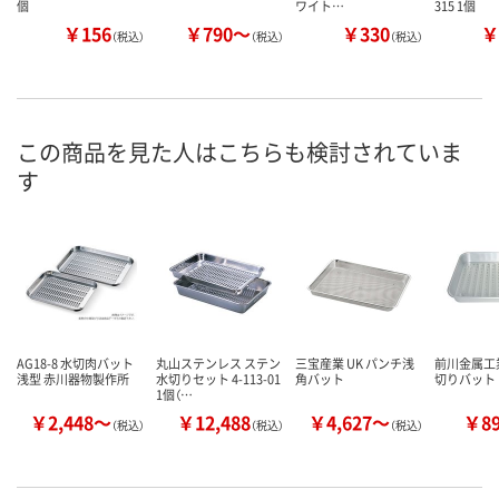
個
ワイト…
315 1個
￥156
￥790～
￥330
￥
（税込）
（税込）
（税込）
この商品を見た人はこちらも検討されていま
す
AG18-8 水切肉バット
丸山ステンレス ステン
三宝産業 UK パンチ浅
前川金属工業
浅型 赤川器物製作所
水切りセット 4-113-01
角バット
切りバット
1個（…
￥2,448～
￥12,488
￥4,627～
￥8
（税込）
（税込）
（税込）