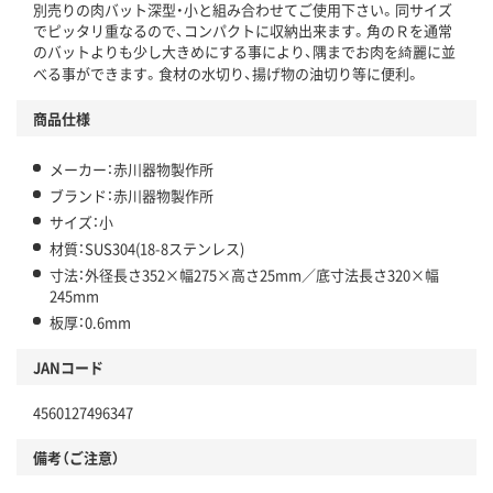
別売りの肉バット深型・小と組み合わせてご使用下さい。同サイズ
でピッタリ重なるので、コンパクトに収納出来ます。角のＲを通常
のバットよりも少し大きめにする事により、隅までお肉を綺麗に並
べる事ができます。食材の水切り、揚げ物の油切り等に便利。
商品仕様
メーカー：赤川器物製作所
ブランド：赤川器物製作所
サイズ：小
材質：SUS304(18-8ステンレス)
寸法：外径長さ352×幅275×高さ25mm／底寸法長さ320×幅
245mm
板厚：0.6mm
JANコード
4560127496347
備考（ご注意）