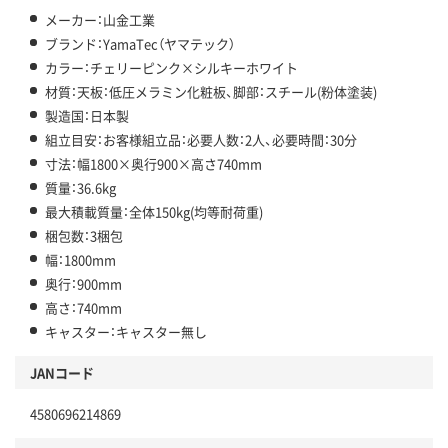
メーカー：山金工業
ブランド：YamaTec（ヤマテック）
カラー：チェリーピンク×シルキーホワイト
材質：天板：低圧メラミン化粧板、脚部：スチール(粉体塗装)
製造国：日本製
組立目安：お客様組立品：必要人数：2人、必要時間：30分
寸法：幅1800×奥行900×高さ740mm
質量：36.6kg
最大積載質量：全体150kg(均等耐荷重)
梱包数：3梱包
幅：1800mm
奥行：900mm
高さ：740mm
キャスター：キャスター無し
JANコード
4580696214869