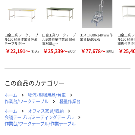
カゴへ
カゴへ
カ
山金工業 ワークテーブ
山金工業 ワークテーブ
エスコ 600x340mm 作
山金工業 
ル150 軽量作業台 色彩
ル300 軽量作業台 耐荷
業台 EA903XE
ル150 軽
テーブル 耐…
重300kg…
棚板付き 
￥22,191～
￥25,339～
￥77,678～
￥25,4
（税込）
（税込）
（税込）
この商品のカテゴリー
ホーム
物流・現場用品/台車
作業台/ワークテーブル
軽量作業台
ホーム
オフィス家具/収納
会議テーブル/ミーティングテーブル
作業台/ワークテーブル/作業テーブル