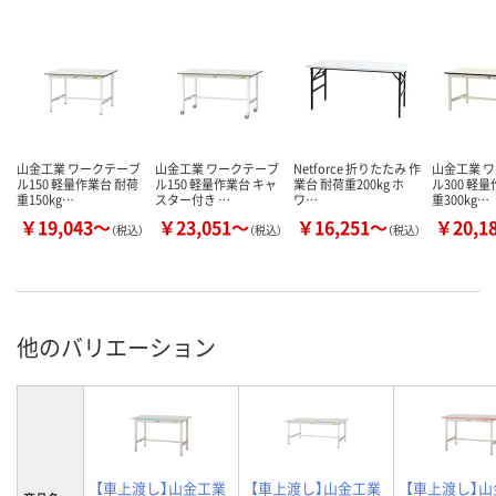
山金工業 ワークテーブ
山金工業 ワークテーブ
Netforce 折りたたみ 作
山金工業 
ル150 軽量作業台 耐荷
ル150 軽量作業台 キャ
業台 耐荷重200kg ホ
ル300 軽
重150kg…
スター付き …
ワ…
重300kg…
￥19,043～
￥23,051～
￥16,251～
￥20,1
（税込）
（税込）
（税込）
他のバリエーション
【車上渡し】山金工業
【車上渡し】山金工業
【車上渡し】