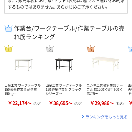
また、販売単位における「セット」表記は、箱でのお届けをお約束
するものではありません。あらかじめご了承ください。
作業台/ワークテーブル/作業テーブルの売
れ筋ランキング
山金工業 ワークテーブル
山金工業 ワークテーブル
ニシキ工業 教育施設テー
山
150 軽量作業台 耐荷重
150 軽量作業台 ブラック
ブル 幅1200×奥行600×
天
150kg…
シリーズ…
高さ5…
キ
￥22,174～
￥38,695～
￥29,986～
￥
（税込）
（税込）
（税込）
ランキングをもっと見る