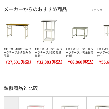
メーカーからのおすすめ商品
スポンサー
【車上渡し】山金工業 ワ
【車上渡し】山金工業 ワ
【車上渡し】山金工業 ワ
【車上渡し
ークテーブル 折畳み 耐
ークテーブル150 軽量
ークテーブル 軽量作業
ークテーブ
荷重…
作業…
台 耐…
台 …
¥27,501（税込）
¥32,383（税込）
¥68,860（税込）
¥55,
類似商品と比較