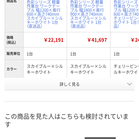
商品名
色彩シリーズ 軽量
色彩シリーズ 軽量
色彩シリーズ
作業台 ワークテー
作業台 ワークテー
作業台 ワー
ブル 幅1200×奥行
ブル 幅1800×奥行
ブル 幅1200
600×高さ740mm
900×高さ740mm
600×高さ74
スカイブルー×シル
スカイブルー×シル
チェリーピン
キーホワイト 1台
キーホワイト 1台
ホワイト 1台
（直送品）
（直送品）
品）
価格
￥22,191
￥41,697
￥24
(税込)
1台
1台
1台
販売単位
スカイブルー×シル
スカイブルー×シル
チェリーピン
カラー
キーホワイト
キーホワイト
ルキーホワイ
お申込番
詳しく見る
X888243
X888906
X888907
号
直送品
直送品
直送品
在庫
8月25日（火）まで
8月25日（火）まで
8月25日（火）
お届け日
この商品を見た人はこちらも検討されていま
す
数量
数量
数量