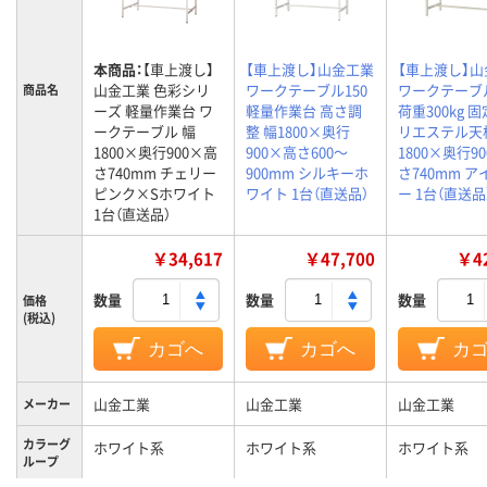
本商品：
【車上渡し】
【車上渡し】山金工業
【車上渡し】
山金工業 色彩シリ
ワークテーブル150
ワークテーブ
商品名
ーズ 軽量作業台 ワ
軽量作業台 高さ調
荷重300kg 
ークテーブル 幅
整 幅1800×奥行
リエステル天
1800×奥行900×高
900×高さ600～
1800×奥行9
さ740mm チェリー
900mm シルキーホ
さ740mm 
ピンク×Sホワイト
ワイト 1台（直送品）
ー 1台（直送品
1台（直送品）
￥34,617
￥47,700
￥42
数量
数量
数量
価格
(税込)
カゴへ
カゴへ
カ
山金工業
山金工業
山金工業
メーカー
カラーグ
ホワイト系
ホワイト系
ホワイト系
ループ