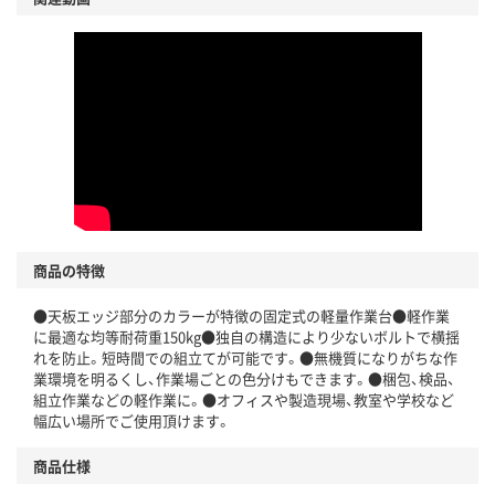
商品の特徴
●天板エッジ部分のカラーが特徴の固定式の軽量作業台●軽作業
に最適な均等耐荷重150kg●独自の構造により少ないボルトで横揺
れを防止。短時間での組立てが可能です。●無機質になりがちな作
業環境を明るくし、作業場ごとの色分けもできます。●梱包、検品、
組立作業などの軽作業に。●オフィスや製造現場、教室や学校など
幅広い場所でご使用頂けます。
商品仕様