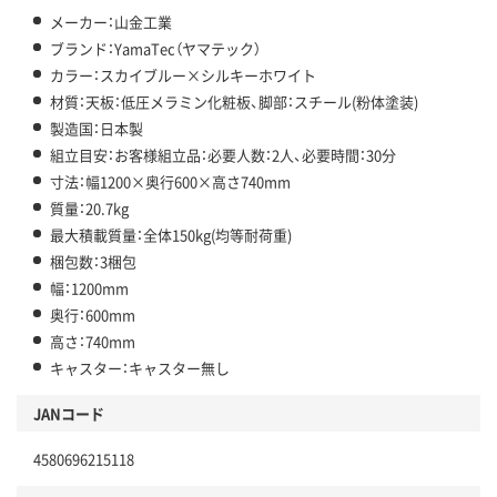
メーカー：山金工業
ブランド：YamaTec（ヤマテック）
カラー：スカイブルー×シルキーホワイト
材質：天板：低圧メラミン化粧板、脚部：スチール(粉体塗装)
製造国：日本製
組立目安：お客様組立品：必要人数：2人、必要時間：30分
寸法：幅1200×奥行600×高さ740mm
質量：20.7kg
最大積載質量：全体150kg(均等耐荷重)
梱包数：3梱包
幅：1200mm
奥行：600mm
高さ：740mm
キャスター：キャスター無し
JANコード
4580696215118