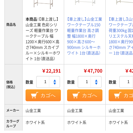
本商品：
【車上渡し】
【車上渡し】山金工業
【車上渡し】
山金工業 色彩シリ
ワークテーブル150
ワークテーブ
商品名
ーズ 軽量作業台 ワ
軽量作業台 高さ調
荷重300kg 
ークテーブル 幅
整 幅1800×奥行
リエステル天
1200×奥行600×高
900×高さ600～
1800×奥行9
さ740mm スカイブ
900mm シルキーホ
さ740mm 
ルー×シルキーホワ
ワイト 1台（直送品）
ー 1台（直送品
イト 1台（直送品）
￥22,191
￥47,700
￥42
数量
数量
数量
価格
(税込)
カゴへ
カゴへ
カ
山金工業
山金工業
山金工業
メーカー
カラーグ
ホワイト系
ホワイト系
ホワイト系
ループ