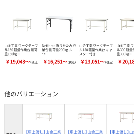
山金工業 ワークテーブ
Netforce 折りたたみ 作
山金工業 ワークテーブ
山金工業 
ル150 軽量作業台 耐荷
業台 耐荷重200kg ホ
ル150 軽量作業台 キャ
ル300 軽
重150kg…
ワ…
スター付き …
重300kg…
￥19,043～
￥16,251～
￥23,051～
￥20,1
（税込）
（税込）
（税込）
他のバリエーション
【車上渡し】山金工業
【車上渡し】山金工業
【車上渡し】