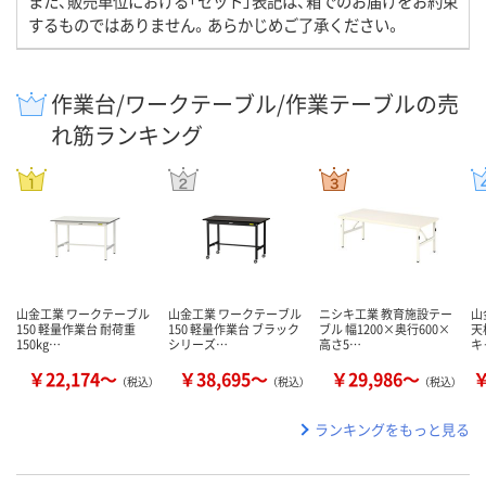
また、販売単位における「セット」表記は、箱でのお届けをお約束
するものではありません。あらかじめご了承ください。
作業台/ワークテーブル/作業テーブルの売
れ筋ランキング
山金工業 ワークテーブル
山金工業 ワークテーブル
ニシキ工業 教育施設テー
山
150 軽量作業台 耐荷重
150 軽量作業台 ブラック
ブル 幅1200×奥行600×
天
150kg…
シリーズ…
高さ5…
キ
￥22,174～
￥38,695～
￥29,986～
￥
（税込）
（税込）
（税込）
ランキングをもっと見る