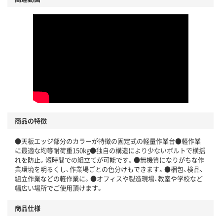
商品の特徴
●天板エッジ部分のカラーが特徴の固定式の軽量作業台●軽作業
に最適な均等耐荷重150kg●独自の構造により少ないボルトで横揺
れを防止。短時間での組立てが可能です。●無機質になりがちな作
業環境を明るくし、作業場ごとの色分けもできます。●梱包、検品、
組立作業などの軽作業に。●オフィスや製造現場、教室や学校など
幅広い場所でご使用頂けます。
商品仕様