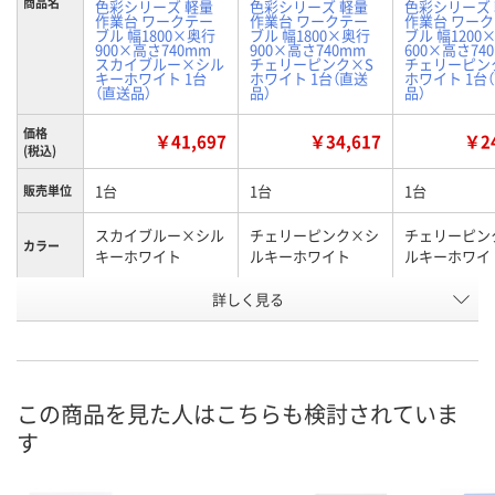
商品名
色彩シリーズ 軽量
色彩シリーズ 軽量
色彩シリーズ
作業台 ワークテー
作業台 ワークテー
作業台 ワー
ブル 幅1800×奥行
ブル 幅1800×奥行
ブル 幅1200
900×高さ740mm
900×高さ740mm
600×高さ74
スカイブルー×シル
チェリーピンク×S
チェリーピン
キーホワイト 1台
ホワイト 1台（直送
ホワイト 1台
（直送品）
品）
品）
価格
￥41,697
￥34,617
￥24
(税込)
1台
1台
1台
販売単位
スカイブルー×シル
チェリーピンク×シ
チェリーピン
カラー
キーホワイト
ルキーホワイト
ルキーホワイ
お申込番
詳しく見る
X888906
X888245
X888907
号
直送品
直送品
直送品
在庫
8月25日（火）まで
8月25日（火）まで
8月25日（火）
お届け日
この商品を見た人はこちらも検討されていま
す
数量
数量
数量