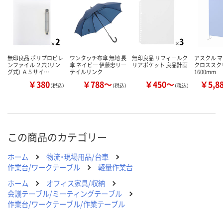
カゴへ
カゴへ
カ
無印良品 ポリプロピレ
ワンタッチ布傘 無地 長
無印良品 リフィールク
アスクル 
ンファイル ２穴（リン
傘 ネイビー 伊藤忠リー
リアポケット 良品計画
クロススク
グ式） Ａ５サイ…
テイルリンク
1600mm
￥380
￥788～
￥450～
￥5,8
（税込）
（税込）
（税込）
この商品のカテゴリー
ホーム
物流・現場用品/台車
作業台/ワークテーブル
軽量作業台
ホーム
オフィス家具/収納
会議テーブル/ミーティングテーブル
作業台/ワークテーブル/作業テーブル