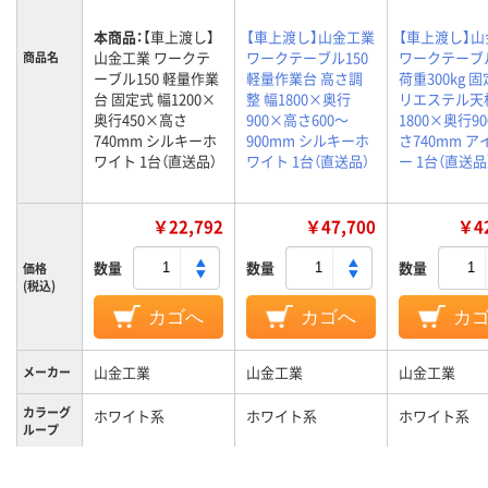
本商品：
【車上渡し】
【車上渡し】山金工業
【車上渡し】
山金工業 ワークテ
ワークテーブル150
ワークテーブ
商品名
ーブル150 軽量作業
軽量作業台 高さ調
荷重300kg 
台 固定式 幅1200×
整 幅1800×奥行
リエステル天
奥行450×高さ
900×高さ600～
1800×奥行9
740mm シルキーホ
900mm シルキーホ
さ740mm 
ワイト 1台（直送品）
ワイト 1台（直送品）
ー 1台（直送品
￥22,792
￥47,700
￥42
数量
数量
数量
価格
(税込)
カゴへ
カゴへ
カ
山金工業
山金工業
山金工業
メーカー
カラーグ
ホワイト系
ホワイト系
ホワイト系
ループ
キャスタ
キャスター無し
キャスター無し
キャスター無
ー