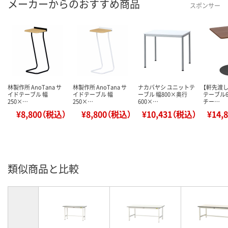
メーカーからのおすすめ商品
スポンサー
林製作所 AnoTana サ
林製作所 AnoTana サ
ナカバヤシ ユニットテ
【軒先渡し
イドテーブル 幅
イドテーブル 幅
ーブル 幅800×奥行
テーブル6
250×…
250×…
600×…
チー…
¥8,800（税込）
¥8,800（税込）
¥10,431（税込）
¥14,
類似商品と比較