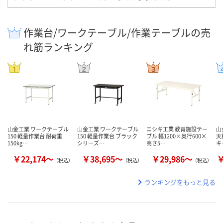
作業台/ワークテーブル/作業テーブルの売
れ筋ランキング
山金工業 ワークテーブル
山金工業 ワークテーブル
ニシキ工業 教育施設テー
山
150 軽量作業台 耐荷重
150 軽量作業台 ブラック
ブル 幅1200×奥行600×
天
150kg…
シリーズ…
高さ5…
キ
￥22,174～
￥38,695～
￥29,986～
￥
（税込）
（税込）
（税込）
ランキングをもっと見る