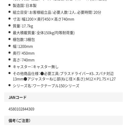
製造国：日本製
組立目安：お客様組立品：必要人数：2人、必要時間：20分
寸法：幅1200×奥行450×高さ740mm
質量：17.7kg
最大積載質量：全体150kg(均等耐荷重)
梱包数：3梱包
幅：1200mm
奥行：450mm
高さ：740mm
キャスター：キャスター無し
その他商品仕様：●必要工具:プラスドライバー#3、スパナ対辺
13mm●アジャスターねじ部(ねじ径×長さ):M12×P1.75×L27
シリーズ名：ワークテーブル150シリーズ
JANコード
4580102844369
備考（ご注意）