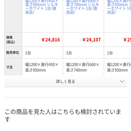
幅1200×奥行450×
幅1200×奥行600×
幅1200×奥行
高さ950mm シルキ
高さ740mm シルキ
高さ950mm
ーホワイト 1台（直
ーホワイト 1台（直
ーホワイト 1
送品）
送品）
送品）
価格
￥24,816
￥24,107
￥25
(税込)
1台
1台
1台
販売単位
幅1200×奥行450×
幅1200×奥行600×
幅1200×奥行
寸法
高さ950mm
高さ740mm
高さ950mm
お申込番
詳しく見る
X888535
X888277
X888549
号
直送品
直送品
直送品
在庫
8月25日（火）まで
8月25日（火）まで
8月25日（火）
お届け日
この商品を見た人はこちらも検討されていま
す
数量
数量
数量