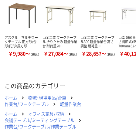
カゴへ
カゴへ
カ
アスクル マルチワー
山金工業 ワークテーブ
山金工業 ワークテーブ
山幸 超軽量
クテーブル 正方形/台
ル 折りたたみ 軽量作業
ル300 軽量作業台 高さ
さ調節式）5
形/円形/長方形
台 耐荷重20…
調整 耐荷重…
700mm 62
￥9,980～
￥27,084～
￥28,657～
￥40,1
（税込）
（税込）
（税込）
この商品のカテゴリー
ホーム
物流・現場用品/台車
作業台/ワークテーブル
軽量作業台
ホーム
オフィス家具/収納
会議テーブル/ミーティングテーブル
作業台/ワークテーブル/作業テーブル