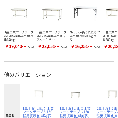
山金工業 ワークテーブ
山金工業 ワークテーブ
Netforce 折りたたみ 作
山金工業 
ル150 軽量作業台 耐荷
ル150 軽量作業台 キャ
業台 耐荷重200kg ホ
ル300 軽
重150kg…
スター付き …
ワ…
重300kg…
￥19,043～
￥23,051～
￥16,251～
￥20,1
（税込）
（税込）
（税込）
他のバリエーション
【車上渡し】山金工業
【車上渡し】山金工業
【車上渡し】
ワークテーブル150
ワークテーブル150
ワークテーブル
軽量作業台 固定式
軽量作業台 固定式
軽量作業台 
商品名