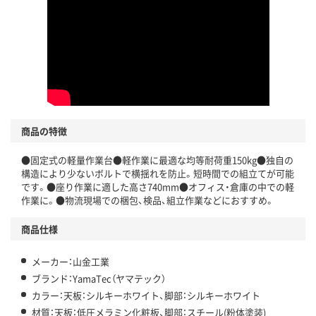
商品の特徴
●固定式の軽量作業台●軽作業に最適な均等耐荷重150kg●独自の
構造により少ないボルトで横揺れを防止。短時間での組立てが可能
です。●座り作業に適した高さ740mm●オフィス・倉庫の中での軽
作業に。●物流現場での梱包、検品、組立作業などにおすすめ。
商品仕様
メーカー：山金工業
ブランド：YamaTec（ヤマテック）
カラー：天板：シルキーホワイト、脚部：シルキーホワイト
材質：天板：低圧メラミン化粧板、脚部：スチール(粉体塗装)