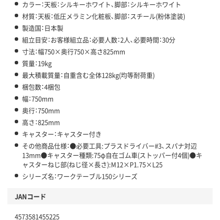
カラー：天板：シルキーホワイト、脚部：シルキーホワイト
材質：天板：低圧メラミン化粧板、脚部：スチール(粉体塗装)
製造国：日本製
組立目安：お客様組立品：必要人数：2人、必要時間：30分
寸法：幅750×奥行750×高さ825mm
質量：19kg
最大積載質量：自重含む全体128kg(均等耐荷重)
梱包数：4梱包
幅：750mm
奥行：750mm
高さ：825mm
キャスター：キャスター付き
その他商品仕様：●必要工具:プラスドライバー#3、スパナ対辺
13mm●キャスター種類:75φ自在ゴム車(ストッパー付4個)●キ
ャスターねじ部(ねじ径×長さ):M12×P1.75×L25
シリーズ名：ワークテーブル150シリーズ
JANコード
4573581455225