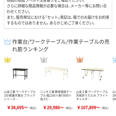
さらに詳細な商品情報が必要な場合は、メーカー等にお問い合
わせください。
また、販売単位における「セット」表記は、箱でのお届けをお約束
するものではありません。あらかじめご了承ください。
作業台/ワークテーブル/作業テーブルの売
れ筋ランキング
山金工業 ワークテーブル
ニシキ工業 教育施設テー
山金工業 ワークテーブル
山
150 軽量作業台 ブラック
ブル 幅1200×奥行600×
天板折りたたみ フライト
3
シリーズ…
高さ5…
キャスタ…
30
￥38,695～
￥29,986～
￥107,899～
（税込）
（税込）
（税込）