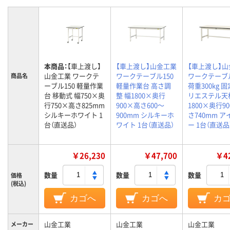
本商品：
【車上渡し】
【車上渡し】山金工業
【車上渡し】
山金工業 ワークテ
ワークテーブル150
ワークテーブ
商品名
ーブル150 軽量作業
軽量作業台 高さ調
荷重300kg 
台 移動式 幅750×奥
整 幅1800×奥行
リエステル天
行750×高さ825mm
900×高さ600～
1800×奥行9
シルキーホワイト 1
900mm シルキーホ
さ740mm 
台（直送品）
ワイト 1台（直送品）
ー 1台（直送品
￥26,230
￥47,700
￥42
数量
数量
数量
価格
(税込)
カゴへ
カゴへ
カ
山金工業
山金工業
山金工業
メーカー