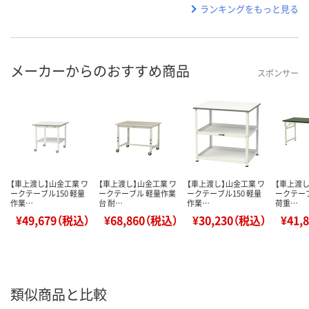
ランキングをもっと見る
メーカーからのおすすめ商品
スポンサー
【車上渡し】山金工業 ワ
【車上渡し】山金工業 ワ
【車上渡し】山金工業 ワ
【車上渡し
ークテーブル150 軽量
ークテーブル 軽量作業
ークテーブル150 軽量
ークテーブ
作業…
台 耐…
作業…
荷重…
¥49,679（税込）
¥68,860（税込）
¥30,230（税込）
¥41,
類似商品と比較