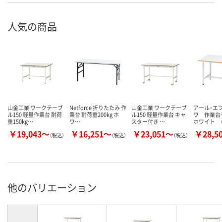
人気の商品
山金工業 ワークテーブ
Netforce 折りたたみ 作
山金工業 ワークテーブ
アール・エ
ル150 軽量作業台 耐荷
業台 耐荷重200kg ホ
ル150 軽量作業台 キャ
ワ 作業
重150kg…
ワ…
スター付き …
ホワイト （
￥19,043～
￥16,251～
￥23,051～
￥28,5
（税込）
（税込）
（税込）
他のバリエーション