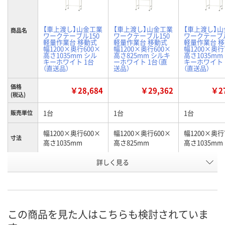
【車上渡し】山金工業
【車上渡し】山金工業
【車上渡し】
商品名
ワークテーブル150
ワークテーブル150
ワークテーブル
軽量作業台 移動式
軽量作業台 移動式
軽量作業台 
幅1200×奥行600×
幅1200×奥行600×
幅1200×奥行
高さ1035mm シル
高さ825mm シルキ
高さ1035mm
キーホワイト 1台
ーホワイト 1台（直
キーホワイト 
（直送品）
送品）
（直送品）
価格
￥28,684
￥29,362
￥27
(税込)
1台
1台
1台
販売単位
幅1200×奥行600×
幅1200×奥行600×
幅1200×奥行
寸法
高さ1035mm
高さ825mm
高さ1035mm
お申込番
詳しく見る
X888685
X888500
X888690
号
直送品
直送品
直送品
在庫
8月24日（月）まで
8月24日（月）まで
8月24日（月）
お届け日
この商品を見た人はこちらも検討されていま