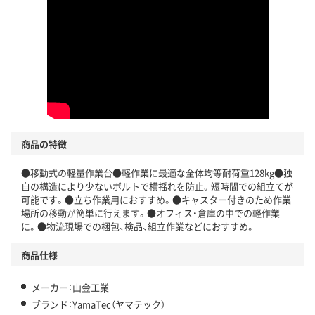
商品の特徴
●移動式の軽量作業台●軽作業に最適な全体均等耐荷重128kg●独
自の構造により少ないボルトで横揺れを防止。短時間での組立てが
可能です。●立ち作業用におすすめ。●キャスター付きのため作業
場所の移動が簡単に行えます。●オフィス・倉庫の中での軽作業
に。●物流現場での梱包、検品、組立作業などにおすすめ。
商品仕様
メーカー：山金工業
ブランド：YamaTec（ヤマテック）