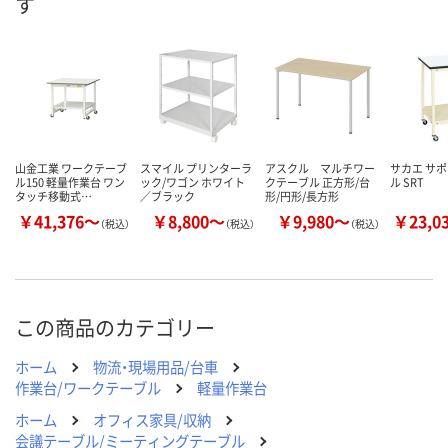
す
数量
数量
数量
カゴへ
カゴへ
カ
山金工業 ワークテーブ
スマイル プリンターラ
アスクル マルチワー
サカエ サ
ル150 軽量作業台 ワン
ック/ワゴン ホワイト
クテーブル 正方形/台
ル SRT
タッチ移動式…
／ブラック
形/円形/長方形
￥41,376～
￥8,800～
￥9,980～
￥23,0
（税込）
（税込）
（税込）
この商品のカテゴリー
ホーム
物流・現場用品/台車
作業台/ワークテーブル
軽量作業台
ホーム
オフィス家具/収納
会議テーブル/ミーティングテーブル