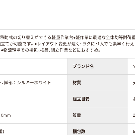
g
29.8kg
21.2kg
移動式の切り替えができる軽量作業台●軽作業に最適な全体均等耐荷重1
立てが可能です。●レイアウト変更が速く・ラクに・1人でも素早く行え
●物流現場での梱包、検品、組立作業などにおすすめ。
ブランド名
ト、脚部：シルキーホワイト
材質
組立目安
40mm
質量
重)
梱包数