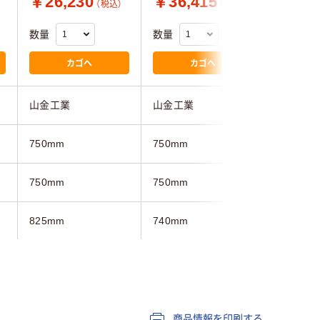
￥26,230
￥36,415
￥43,
（税込）
（税込）
数量
数量
数量
カゴへ
カゴへ
山金工業
山金工業
山金工業
750mm
750mm
750mm
750mm
750mm
750mm
825mm
740mm
740mm
ホワイト系
ホワイト系
ホワイト
キャスター付き
キャスター付き
キャスタ
商品情報を印刷する