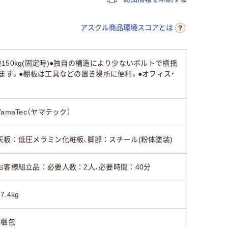
19kg
22.2kg
24.8kg
アスクル商品環境スコアとは
50kg(固定時)●独自の構造により少ないボルトで横揺
ます。●棚板は工具などの置き場所に便利。●オフィス・
YamaTec（ヤマテック）
天板：低圧メラミン化粧板、脚部：スチール(粉体塗装)
お客様組立品：必要人数：2人、必要時間：40分
27.4kg
5梱包