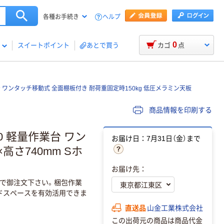
ヘルプ
各種お手続き
0
スイートポイント
あとで買う
カゴ
点
 ワンタッチ移動式 全面棚板付き 耐荷重固定時150kg 低圧メラミン天板
商品情報を印刷する
0 軽量作業台 ワン
お届け日：7月31日（金）まで
高さ740mm Sホ
お届け先：
で御注文下さい。梱包作業
ドスペースを有効活用できま
直送品
山金工業株式会社
この出荷元の商品は商品代金