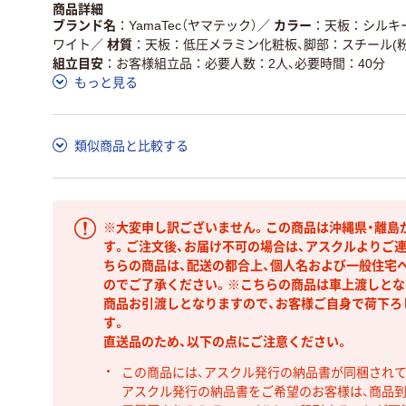
商品詳細
ブランド名
YamaTec（ヤマテック）
／
カラー
天板：シルキ
ワイト
／
材質
天板：低圧メラミン化粧板、脚部：スチール(粉
組立目安
お客様組立品：必要人数：2人、必要時間：40分
もっと見る
類似商品と比較する
※大変申し訳ございません。この商品は沖縄県・離島
す。ご注文後、お届け不可の場合は、アスクルよりご
ちらの商品は、配送の都合上、個人名および一般住宅
のでご了承ください。※こちらの商品は車上渡しとな
商品お引渡しとなりますので、お客様ご自身で荷下ろ
す。
直送品のため、以下の点にご注意ください。
この商品には、アスクル発行の納品書が同梱され
アスクル発行の納品書をご希望のお客様は、商品到