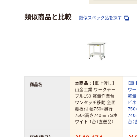
類似商品と比較
類似スペック品を探す
本商品：
【車上渡し】
【車
商品名
山金工業 ワークテー
ワー
ブル150 軽量作業台
軽量
ワンタッチ移動 全面
ビネ
棚板付 幅750×奥行
750
750×高さ740mm Sホ
74
ワイト 1台（直送品）
台（