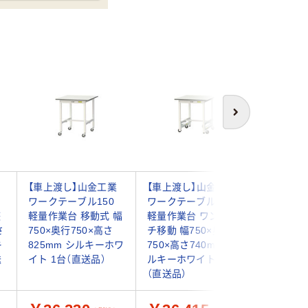
次へ
【車上渡し】山金工業
【車上渡し】山金工業
【車上渡
ワークテーブル150
ワークテーブル150
ワークテ
整
軽量作業台 移動式 幅
軽量作業台 ワンタッ
軽量作業
さ
750×奥行750×高さ
チ移動 幅750×奥行
チ移動 
キ
825mm シルキーホワ
750×高さ740mm シ
750×奥
送
イト 1台（直送品）
ルキーホワイト 1台
740mm
（直送品）
台（直送品