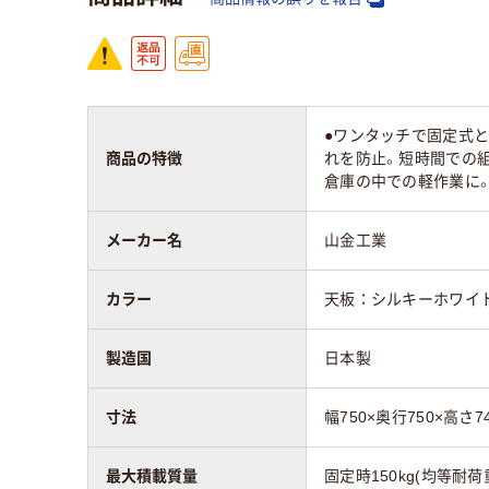
質量
27.4kg
29k
●ワンタッチで固定式と
商品の特徴
れを防止。短時間での組
倉庫の中での軽作業に。
メーカー名
山金工業
カラー
天板：シルキーホワイ
製造国
日本製
寸法
幅750×奥行750×高さ7
最大積載質量
固定時150kg(均等耐荷