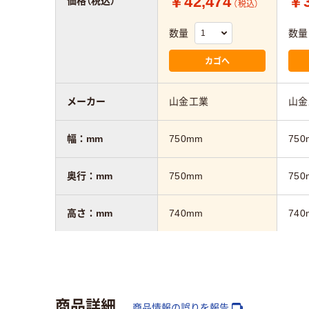
￥42,474
￥3
価格（税込）
（税込）
数量
数量
カゴへ
メーカー
山金工業
山金
幅：mm
750mm
750
奥行：mm
750mm
750
高さ：mm
740mm
740
カラーグループ
ホワイト系
ホワ
キャスター
キャスター付き
キャ
商品詳細
商品情報の誤りを報告