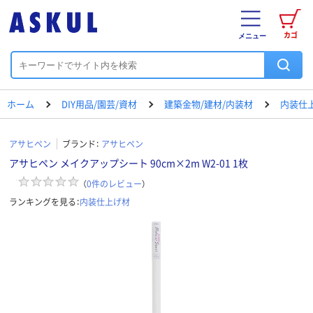
カゴ
メニュー
ホーム
DIY用品/園芸/資材
建築金物/建材/内装材
内装仕
アサヒペン
ブランド：
アサヒペン
アサヒペン メイクアップシート 90cm×2m W2-01 1枚
（
0
件のレビュー
）
ランキングを見る：
内装仕上げ材