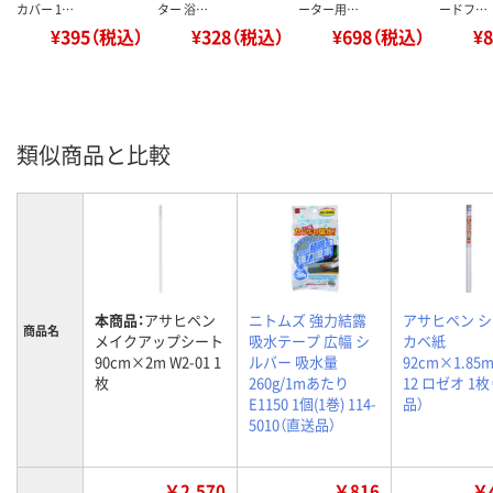
カバー 1…
ター 浴…
ーター用…
ードフ…
¥395（税込）
¥328（税込）
¥698（税込）
¥
類似商品と比較
本商品：
アサヒペン
ニトムズ 強力結露
アサヒペン 
商品名
メイクアップシート
吸水テープ 広幅 シ
カベ紙
90cm×2m W2-01 1
ルバー 吸水量
92cm×1.85m
枚
260g/1mあたり
12 ロゼオ 1
E1150 1個(1巻) 114-
品）
5010（直送品）
￥2,570
￥816
￥4