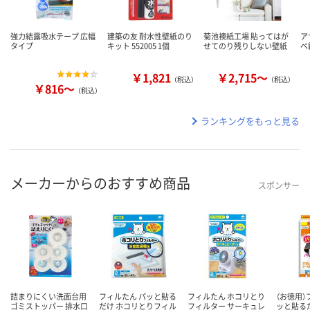
強力結露吸水テープ 広幅
建築の友 耐水性壁紙のり
菊池襖紙工場 貼ってはが
ア
タイプ
キット 552005 1個
せてのり残りしない壁紙
ベ
￥1,821
￥2,715～
（税込）
（税込）
￥816～
（税込）
ランキングをもっと見る
メーカーからのおすすめ商品
スポンサー
詰まりにくい洗面台用
フィルたん パッと貼る
フィルたん ホコリとり
（お徳用）
ゴミストッパー 排水口
だけ ホコリとりフィル
フィルター サーキュレ
ッと貼る