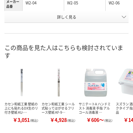
メーカー
W2-04
W2-05
W2-06
品番
お申込番
詳しく見る
X924919
X924921
X924920
号
わずか
わずか
わずか
在庫
8月25日（火）
8月25日（火）
8月25日（火）
お届け日
この商品を見た人はこちらも検討されていま
す
数量
数量
数量
カゴへ
カゴへ
カ
カセン和紙工業 壁紙の
カセン和紙工業 シール
サニテートA ハンドミ
スズラン 酒
上にも貼れるDX生のリ
式貼ってはがせるフリ
スト 消毒液 手指 アル
クタイプ 
付き壁紙 KU-…
ース壁紙 KF-9…
コール消毒液 …
品
￥3,051
￥4,928
￥606～
￥1
（税込）
（税込）
（税込）