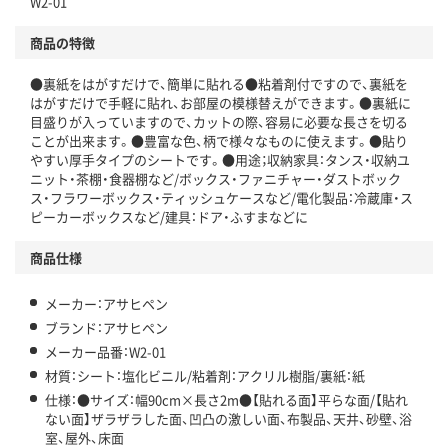
W2-01
商品の特徴
●裏紙をはがすだけで、簡単に貼れる●粘着剤付ですので、裏紙を
はがすだけで手軽に貼れ、お部屋の模様替えができます。●裏紙に
目盛りが入っていますので、カットの際、容易に必要な長さを切る
ことが出来ます。●豊富な色、柄で様々なものに使えます。●貼り
やすい厚手タイプのシートです。●用途；収納家具：タンス・収納ユ
ニット・茶棚・食器棚など/ボックス・ファニチャー・ダストボック
ス・フラワーボックス・ティッシュケースなど/電化製品：冷蔵庫・ス
ピーカーボックスなど/建具：ドア・ふすまなどに
商品仕様
メーカー：アサヒペン
ブランド：アサヒペン
メーカー品番：W2-01
材質：シート：塩化ビニル/粘着剤：アクリル樹脂/裏紙：紙
仕様：●サイズ：幅90cm×長さ2m●【貼れる面】平らな面/【貼れ
ない面】ザラザラした面、凹凸の激しい面、布製品、天井、砂壁、浴
室、屋外、床面