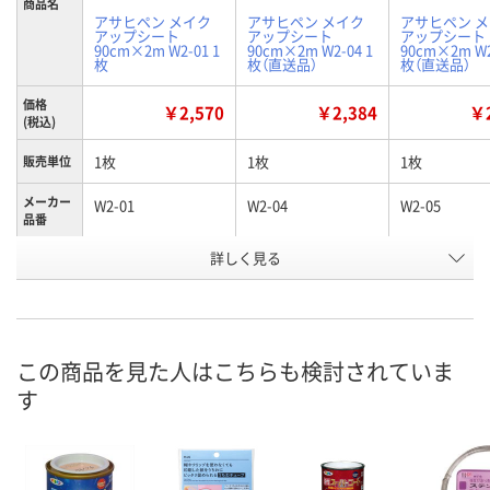
商品名
アサヒペン メイク
アサヒペン メイク
アサヒペン 
アップシート
アップシート
アップシート
90cm×2m W2-01 1
90cm×2m W2-04 1
90cm×2m W2
枚
枚（直送品）
枚（直送品）
価格
￥2,570
￥2,384
￥2
(税込)
1枚
1枚
1枚
販売単位
メーカー
W2-01
W2-04
W2-05
品番
お申込番
詳しく見る
X924918
X924919
X924921
号
あり
わずか
わずか
在庫
8月9日（日）
8月25日（火）
8月25日（火）
お届け日
この商品を見た人はこちらも検討されていま
す
数量
数量
数量
カゴへ
カゴへ
カ