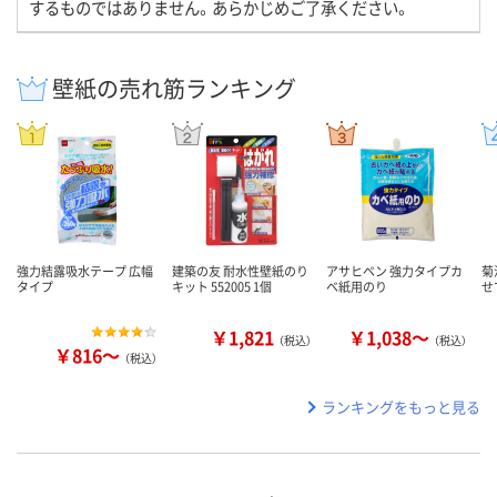
するものではありません。あらかじめご了承ください。
壁紙の売れ筋ランキング
強力結露吸水テープ 広幅
建築の友 耐水性壁紙のり
アサヒペン 強力タイプカ
菊
タイプ
キット 552005 1個
ベ紙用のり
せ
￥1,821
￥1,038～
（税込）
（税込）
￥816～
（税込）
ランキングをもっと見る