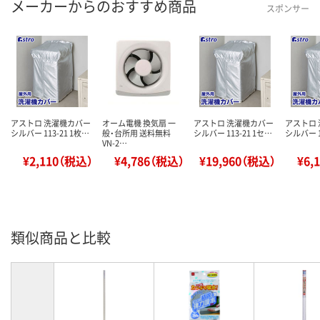
メーカーからのおすすめ商品
スポンサー
アストロ 洗濯機カバー
オーム電機 換気扇 一
アストロ 洗濯機カバー
アストロ
シルバー 113-21 1枚…
般・台所用 送料無料
シルバー 113-21 1セ…
シルバー 1
VN-2…
¥2,110（税込）
¥4,786（税込）
¥19,960（税込）
¥6,
類似商品と比較