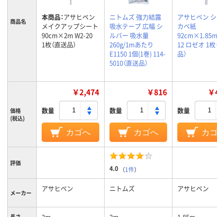
本商品：
アサヒペン
ニトムズ 強力結露
アサヒペン 
商品名
メイクアップシート
吸水テープ 広幅 シ
カベ紙
90cm×2m W2-20
ルバー 吸水量
92cm×1.85m
1枚（直送品）
260g/1mあたり
12 ロゼオ 1
E1150 1個(1巻) 114-
品）
5010（直送品）
￥2,474
￥816
￥4
数量
数量
数量
価格
(税込)
カゴへ
カゴへ
カ
評価
4.0
（
1件
）
アサヒペン
ニトムズ
アサヒペン
メーカー
2m
2m
1.85m
長さ