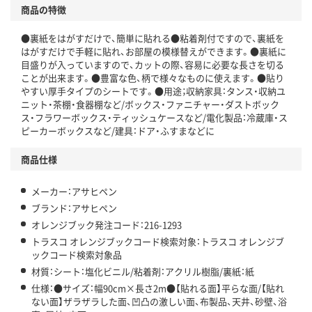
商品の特徴
●裏紙をはがすだけで、簡単に貼れる●粘着剤付ですので、裏紙を
はがすだけで手軽に貼れ、お部屋の模様替えができます。●裏紙に
目盛りが入っていますので、カットの際、容易に必要な長さを切る
ことが出来ます。●豊富な色、柄で様々なものに使えます。●貼り
やすい厚手タイプのシートです。●用途；収納家具：タンス・収納ユ
ニット・茶棚・食器棚など/ボックス・ファニチャー・ダストボック
ス・フラワーボックス・ティッシュケースなど/電化製品：冷蔵庫・ス
ピーカーボックスなど/建具：ドア・ふすまなどに
商品仕様
メーカー：アサヒペン
ブランド：アサヒペン
オレンジブック発注コード：216-1293
トラスコ オレンジブックコード検索対象：トラスコ オレンジブ
ックコード検索対象品
材質：シート：塩化ビニル/粘着剤：アクリル樹脂/裏紙：紙
仕様：●サイズ：幅90cm×長さ2m●【貼れる面】平らな面/【貼れ
ない面】ザラザラした面、凹凸の激しい面、布製品、天井、砂壁、浴