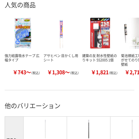
人気の商品
強力結露吸水テープ 広
アサヒペン 目かくし用
建築の友 耐水性壁紙の
菊池襖紙工
幅タイプ
シート
りキット 552005 1個
がせてのり
壁紙
￥743～
￥1,308～
￥1,821
￥2,7
（税込）
（税込）
（税込）
他のバリエーション