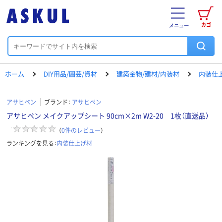
カゴ
メニュー
ホーム
DIY用品/園芸/資材
建築金物/建材/内装材
内装仕
アサヒペン
ブランド：
アサヒペン
アサヒペン メイクアップシート 90cm×2m W2-20 1枚（直送品）
（
0
件のレビュー
）
ランキングを見る：
内装仕上げ材