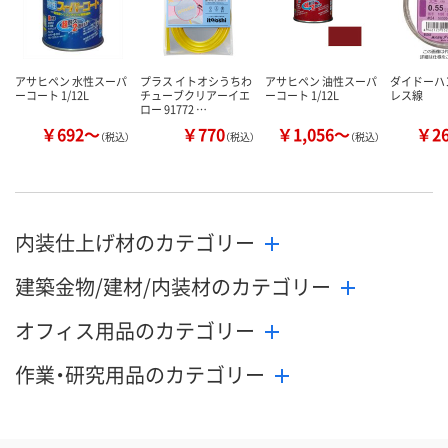
アサヒペン 水性スーパ
プラス イトオシうちわ
アサヒペン 油性スーパ
ダイドーハ
ーコート 1/12L
チューブクリアーイエ
ーコート 1/12L
レス線
ロー 91772 …
￥692～
￥770
￥1,056～
￥2
（税込）
（税込）
（税込）
内装仕上げ材のカテゴリー
建築金物/建材/内装材のカテゴリー
オフィス用品のカテゴリー
作業・研究用品のカテゴリー