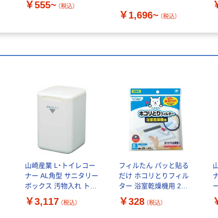
￥555~
（税込）
￥1,696~
（税込）
山崎産業 L・トイレコー
フィルたん パッと貼る
ナー AL角型 サニタリー
だけ ホコリとりフィル
ボックス 汚物入れ トイ
ター 浴室乾燥機用 2枚
口
レポット 1箱(2個入)
入 1個 東洋アルミエコ
￥3,117
￥328
（税込）
（税込）
ープロダクツ