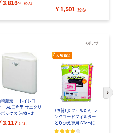
￥3,816~
（税込）
￥1,501
￥875
（税込）
（
スポンサー
人気商品
次のスライド
山崎産業 L・トイレコー
フィルたん
ナー AL三角型 サニタリ
フィルター
（お徳用）フィルたん レ
ーボックス 汚物入れ ト
ーター用 約1
ンジフードフィルター
イレポット 1箱(2個入)
2枚入 1個
￥3,117
￥698
とりかえ専用 60cmに切
（税込）
（
コープロダ
れてる ふんわりタイプ