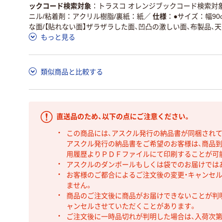
ックコード検索対象
トラスコ オレンジブックコード検索対
ニル/粘着剤：アクリル樹脂/裏紙：紙
／
仕様
●サイズ：幅90
な面/【貼れない面】ザラザラした面、凹凸の激しい面、布製品、天
もっと見る
類似商品と比較する
直送品のため、以下の点にご注意ください。
この商品には、アスクル発行の納品書が同梱され
アスクル発行の納品書をご希望のお客様は、商品到
用履歴よりＰＤＦファイルにて印刷することが可
アスクルのダンボールもしくは袋でのお届けでは
お客様のご都合によるご注文後の変更・キャンセル
ません。
商品のご注文後に商品がお届けできないことが判
ャンセルさせていただくことがあります。
ご注文後に一時品切れが判明した場合は、入荷次