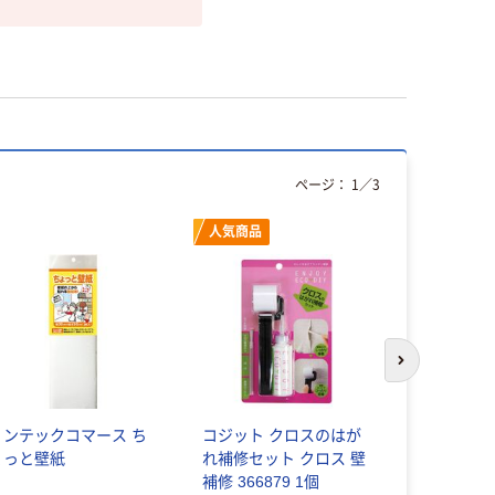
ページ：
1
／
3
人気商品
次のスライド
リンテックコマース ち
コジット クロスのはが
建築の友 
ょっと壁紙
れ補修セット クロス 壁
オフホワイト 
補修 366879 1個
個