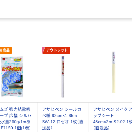
気商品
アウトレット
ムズ 強力結露吸
アサヒペン シールカ
アサヒペン メイク
ープ 広幅 シルバ
ベ紙 92cm×1.85m
ップシート
吸水量260g/1mあ
SW-12 ロゼオ 1枚（直
45cm×2m S2-02 1
E1150 1個(1巻)
送品）
（直送品）