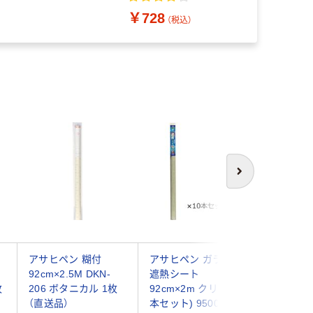
10枚入 1個 東洋アルミ
￥728
エコープロダクツ
（税込）
次へ
ア
アサヒペン 糊付
アサヒペン ガラス用
富双合成
92cm×2.5M DKN-
遮熱シート
ォール 46
枚
206 ボタニカル 1枚
92cm×2m クリヤ (10
フェルト
（直送品）
本セット) 9500282 1
HP01-S