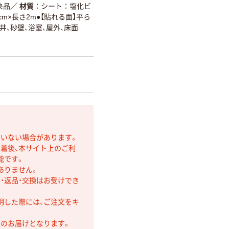
象品
／
材質
シート：塩化ビ
cm×長さ2m●【貼れる面】平ら
井、砂壁、浴室、屋外、床面
ていない場合があります。
着後、本サイト上のご利
能です。
ありません。
・返品・交換はお受けでき
明した際には、ご注文をキ
第のお届けとなります。