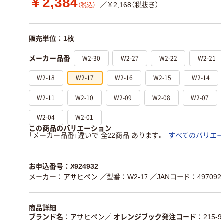
￥2,384
／￥2,168（税抜き）
（税込）
販売単位：1枚
W2-30
W2-27
W2-22
W2-21
メーカー品番
W2-18
W2-17
W2-16
W2-15
W2-14
W2-11
W2-10
W2-09
W2-08
W2-07
W2-04
W2-01
この商品のバリエーション
「メーカー品番」違いで 全22商品 あります。
すべてのバリエ
お申込番号：X924932
メーカー：アサヒペン
／型番：W2-17
／JANコード：4970925
商品詳細
ブランド名
アサヒペン
／
オレンジブック発注コード
215-