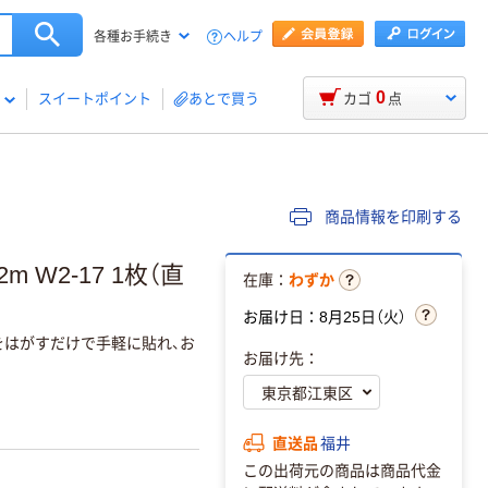
ヘルプ
各種お手続き
0
スイートポイント
あとで買う
カゴ
点
商品情報を印刷する
 W2-17 1枚（直
在庫：
わずか
お届け日：8月25日（火）
をはがすだけで手軽に貼れ、お
お届け先：
直送品
福井
この出荷元の商品は商品代金