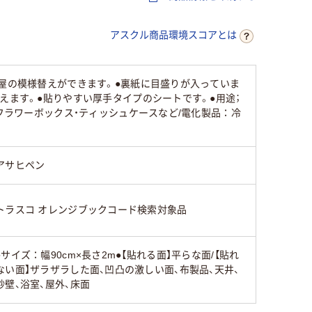
アスクル商品環境スコアとは
部屋の模様替えができます。●裏紙に目盛りが入っていま
えます。●貼りやすい厚手タイプのシートです。●用途；
フラワーボックス・ティッシュケースなど/電化製品：冷
アサヒペン
トラスコ オレンジブックコード検索対象品
●サイズ：幅90cm×長さ2m●【貼れる面】平らな面/【貼れ
ない面】ザラザラした面、凹凸の激しい面、布製品、天井、
砂壁、浴室、屋外、床面