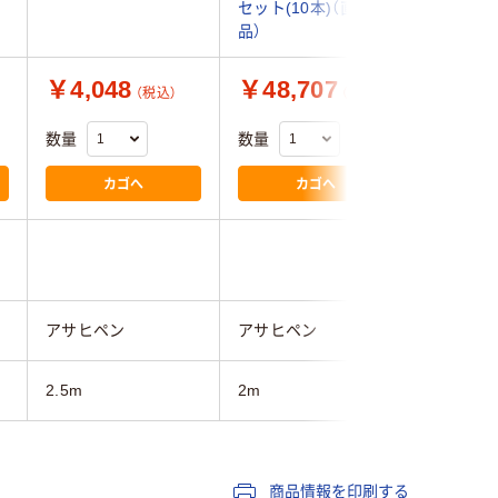
セット(10本)（直送
巻)（直送
品）
￥4,048
￥48,707
￥6,6
（税込）
（税込）
数量
数量
数量
カゴへ
カゴへ
アサヒペン
アサヒペン
富双合成
2.5m
2m
2.5m
商品情報を印刷する