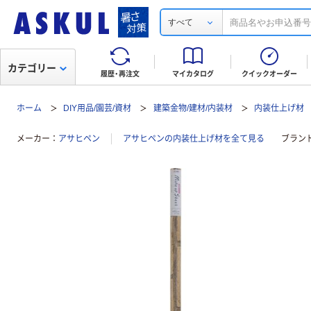
すべて
カテゴリー
履歴・再注文
マイカタログ
クイックオーダー
ホーム
DIY用品/園芸/資材
建築金物/建材/内装材
内装仕上げ材
メーカー
アサヒペン
アサヒペンの内装仕上げ材を全て見る
ブラン