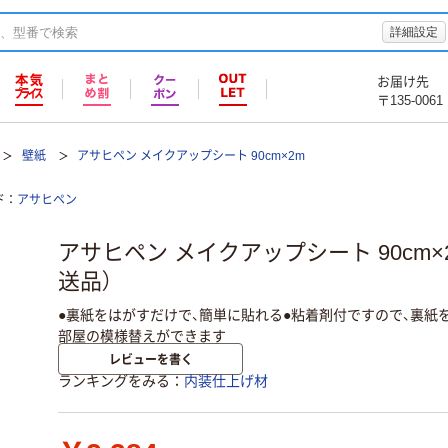
詳細設定
お届け先
〒135-0061
壁紙
アサヒペン メイクアップシート 90cm×2m
ド
アサヒペン
アサヒペン メイクアップシート 90cm×2m
送品）
●裏紙をはがすだけで、簡単に貼れる●粘着剤付ですので、裏紙
部屋の模様替えができます
レビューを書く
ランキングをみる
内装仕上げ材