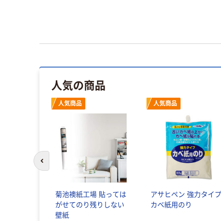
人気の商品
人気商品
人気商品
前のスライドへ
菊池襖紙工場 貼っては
アサヒペン 強力タイ
がせてのり残りしない
カベ紙用のり
壁紙