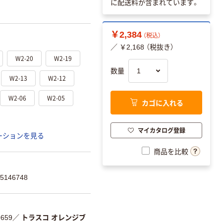
に配送料が含まれています。
￥2,384
（税込）
／ ￥2,168 （税抜き）
W2-20
W2-19
数量
W2-13
W2-12
W2-06
W2-05
カゴに入れる
マイカタログ登録
ーションを見る
商品を比較
146748
9659
／
トラスコ オレンジブ