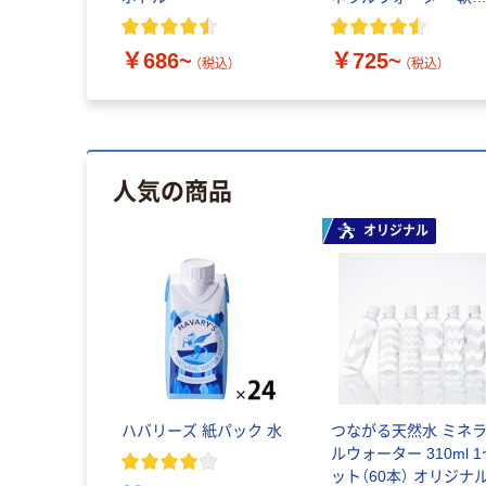
2L 600ml ペットボト
ラベルレス
￥686~
￥725~
（税込）
（税込）
人気の商品
オリジナル
ハバリーズ 紙パック 水
つながる天然水 ミネ
ルウォーター 310ml 
ット（60本） オリジナ