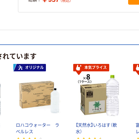
（税込）
されています
オリジナル
本気プライス
然
ロハコウォーター ラ
【天然水】いろはす（軟
ベルレス
水）
水