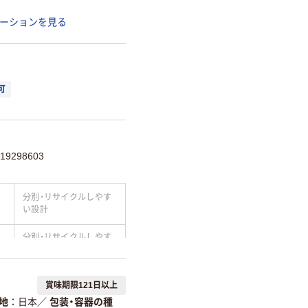
ーションを見る
可
9298603
分別・リサイクルしやす
い設計
分別・リサイクルしやす
い設計
温室効果ガスなどの
賞味期限121日以上
削減
地
日本
／
包装・容器の種