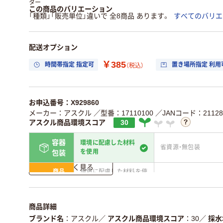
ター
この商品のバリエーション
「種類」「販売単位」違いで 全8商品 あります。
すべてのバリエ
配送オプション
￥385
時間帯指定 指定可
置き場所指定 利用
（税込）
お申込番号：X929860
メーカー：アスクル
／型番：17110100
／JANコード：211281
アスクル商品環境スコア
30
容器
環境に配慮した材料
省資源・無包装
を使用
包装
詳しく見る
商品
環境に配慮した材料を使
省資源・省エネ・節水
本体
用
独自の回収スキームがあ
アスクルで資源循環し
仕組
商品詳細
る
ている
ブランド名
アスクル
／
アスクル商品環境スコア
30
／
採水