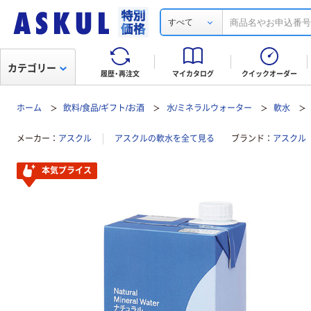
すべて
カテゴリー
履歴・再注文
マイカタログ
クイックオーダー
ホーム
飲料/食品/ギフト/お酒
水/ミネラルウォーター
軟水
メーカー
アスクル
アスクルの軟水を全て見る
ブランド
アスクル
本気プライス