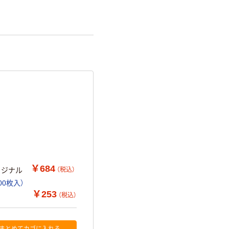
詳細「
アスクル商品環境スコ
￥684
（税込）
リジナル
0枚入）
￥253
（税込）
まとめてカゴに入れる