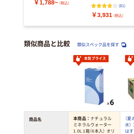
￥1,788~
（税込）
(
81
)
￥3,931
（税込）
類似商品と比較
類似スペック品を探す
本気プライス
本商品：
ナチュラル
（夏
商品名
ミネラルウォーター
水）
1.0L 1箱（6本入） オリ
はす