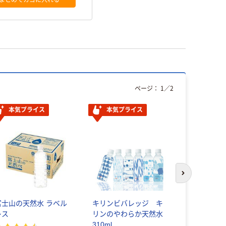
ページ：
1
／
2
本気プライス
本気プライス
本気プ
次のスライド
富士山の天然水 ラベル
キリンビバレッジ キ
伊藤園 磨
レス
リンのやわらか天然水
きった日本
310ml