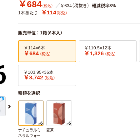
￥684
／￥634（税抜き）
軽減税率8%
（税込）
￥114
1本あたり
（税込）
販売単位：1箱（6本入）
￥114×6本
￥110.5×12本
￥684
￥1,326
（税込）
（税込）
￥103.95×36本
￥3,742
（税込）
種類を選択
ナチュラルミ
麦茶
ネラルウォー