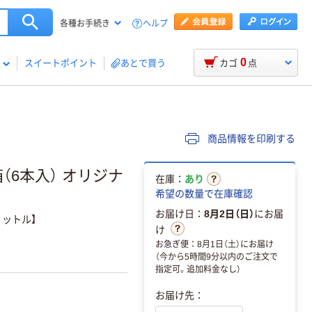
ヘルプ
各種お手続き
0
スイートポイント
あとで買う
カゴ
点
商品情報を印刷する
（6本入） オリジナ
在庫：
あり
希望の数量で在庫確認
お届け日：
8月2日（日）
にお届
ットル】
け
お急ぎ便：8月1日（土）にお届け
（今から5時間9分以内のご注文で
指定可。追加料金なし）
お届け先：