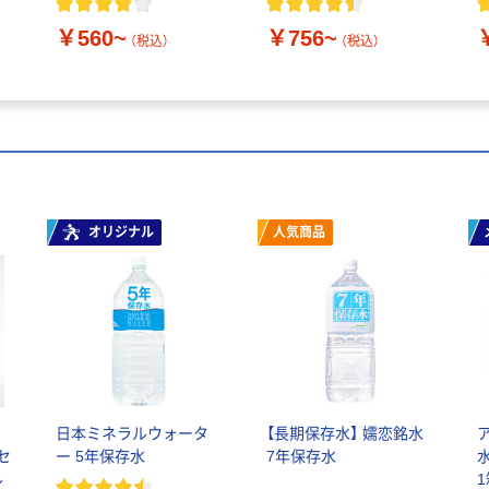
ル
￥560~
￥756~
（税込）
（税込）
オリジナル
人気商品
ラ
日本ミネラルウォータ
【長期保存水】 嬬恋銘水
1セ
ー 5年保存水
7年保存水
ル