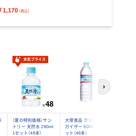
ートン 限定
￥1,170
（税込）
本気プライス
オ
次へ
バ
（夏の特別価格）サン
大塚食品 クリスタル
【水・ミ
トリー 天然水 280ml
ガイザー 500ml 1セ
ター】LOH
1セット（48本）
ット（48本）
210ml 