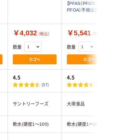
【PFAS（PFOS・
ラベルレ
PFOA）不検出】
ル
￥4,032
￥5,541
￥1,1
（税込）
（税込）
数量
数量
数量
カゴへ
カゴへ
4.5
4.5
4.6
(57)
(32)
サントリーフーズ
大塚食品
アスクル
軟水(硬度1～100)
軟水(硬度1～100)
軟水(硬度