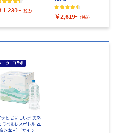
￥1,230~
￥887~
（税込）
￥2,619~
（税込）
メーカーコラボ
アサヒ おいしい水 天然
水 ラベルレスボトル 2L
1箱（9本入）デザインカ