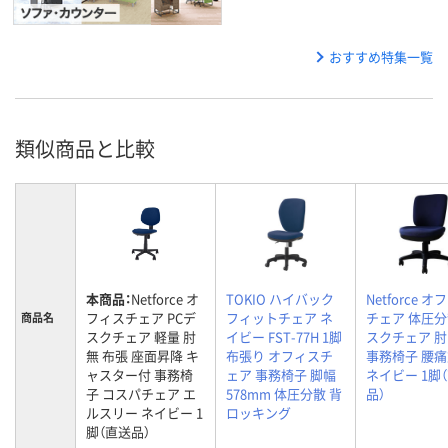
おすすめ特集一覧
類似商品と比較
本商品：
Netforce オ
TOKIO ハイバック
Netforce 
フィスチェア PCデ
フィットチェア ネ
チェア 体圧分
商品名
スクチェア 軽量 肘
イビー FST-77H 1脚
スクチェア 
無 布張 座面昇降 キ
布張り オフィスチ
事務椅子 腰
ャスター付 事務椅
ェア 事務椅子 脚幅
ネイビー 1脚
子 コスパチェア エ
578mm 体圧分散 背
品）
ルスリー ネイビー 1
ロッキング
脚（直送品）