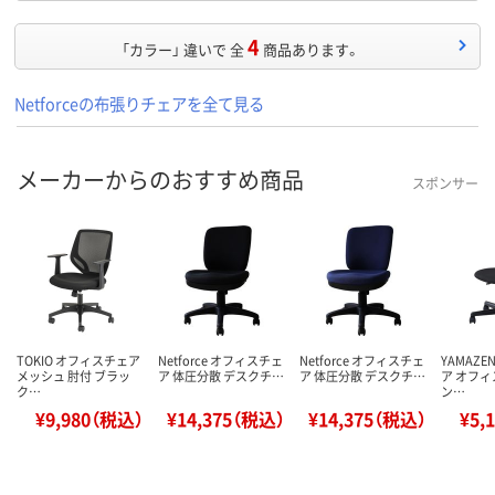
4
「カラー」 違いで 全
商品あります。
Netforceの布張りチェアを全て見る
メーカーからのおすすめ商品
スポンサー
TOKIO オフィスチェア
Netforce オフィスチェ
Netforce オフィスチェ
YAMAZ
メッシュ 肘付 ブラッ
ア 体圧分散 デスクチ…
ア 体圧分散 デスクチ…
ア オフィ
ク…
ン…
¥9,980（税込）
¥14,375（税込）
¥14,375（税込）
¥5,