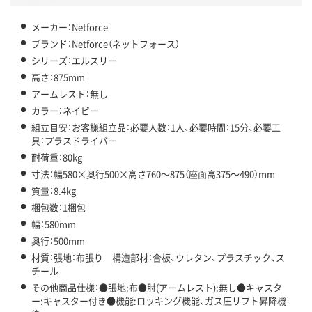
メーカー：Netforce
ブランド：Netforce（ネットフォース）
シリーズ：エルスリー
高さ：875mm
アームレスト：無し
カラー：ネイビー
組立目安：お客様組立品：必要人数：1人、必要時間：15分、必要工
具：プラスドライバー
耐荷重：80kg
寸法：幅580×奥行500×高さ760～875（座面高375～490）mm
質量：8.4kg
梱包数：1梱包
幅：580mm
奥行：500mm
材質：張地：布張り 構造部材：合板、ウレタン、プラスチック、ス
チール
その他商品仕様：●張地:布●肘(アームレスト):無し●キャスタ
ー:キャスター付き●機能:ロッキング機能、ガス圧リフト昇降機