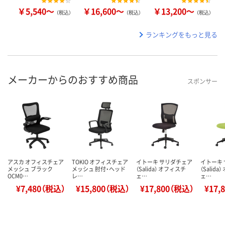
￥5,540～
￥16,600～
￥13,200～
（税込）
（税込）
（税込）
ランキングをもっと見る
メーカーからのおすすめ商品
スポンサー
アスカ オフィスチェア
TOKIO オフィスチェア
イトーキ サリダチェア
イトーキ
メッシュ ブラック
メッシュ 肘付・ヘッド
（Salida） オフィスチ
（Salid
OCM0…
レ…
ェ…
ェ…
¥7,480（税込）
¥15,800（税込）
¥17,800（税込）
¥17,