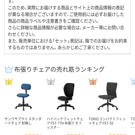
す。
このため、実際にお届けする商品とサイト上の商品情報の表記
が異なる場合がございますので、ご使用前には必ずお届けした
商品の商品ラベルや注意書きをご確認ください。
さらに詳細な商品情報が必要な場合は、メーカー等にお問い合
わせください。
また、販売単位における「セット」表記は、箱でのお届けをお約束
するものではありません。あらかじめご了承ください。
布張りチェアの売れ筋ランキング
サンワサプライ スタンダ
ハイバックフィットチェ
TOKIO コンパクトフィッ
T
ードチェア 肘無し
ア FST-77H 布張り オフ
トチェア FST-55
ッ
ィスチ…
…