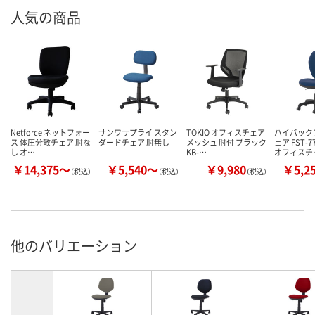
人気の商品
Netforce ネットフォー
サンワサプライ スタン
TOKIO オフィスチェア
ハイバック
ス 体圧分散チェア 肘な
ダードチェア 肘無し
メッシュ 肘付 ブラック
ェア FST-
し オ…
KB-…
オフィスチ
￥14,375～
￥5,540～
￥9,980
￥5,2
（税込）
（税込）
（税込）
他のバリエーション