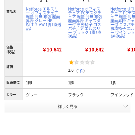
Netforce エルスリ
Netforce オフィス
Netforce 
商品名
ー オフィスチェア
チェア PCデスクチ
チェア PCデ
軽量 肘無 布張 座面
ェア 軽量 肘無 布張
ェア 軽量 肘
昇降 グレー NF-
座面昇降 キャスタ
座面昇降 キ
WLT-2-AW 1脚（直送
ー付 事務椅子 コス
ー付 コスパ
品）
パチェア エルスリ
事務椅子 エ
ー ブラック 1脚（直
ー ワインレッ
送品）
（直送品）
価格
￥10,642
￥10,642
￥10
(税込)
評価
1.0
（
1件
）
1脚
1脚
1脚
販売単位
グレー
ブラック
ワインレッド
カラー
お申込番
詳しく見る
X951951
X951954
X951955
号
直送品
直送品
直送品
在庫
8月24日（月）まで
お届け日