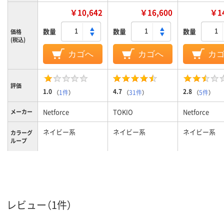
￥10,642
￥16,600
￥14
数量
数量
数量
価格
(税込)
カゴへ
カゴへ
カ
評価
1.0
4.7
2.8
（
1件
）
（
31件
）
（
5件
）
Netforce
TOKIO
Netforce
メーカー
ネイビー系
ネイビー系
ネイビー系
カラーグ
ループ
8.4kg
10kg
9kg
質量
レビュー（1件）