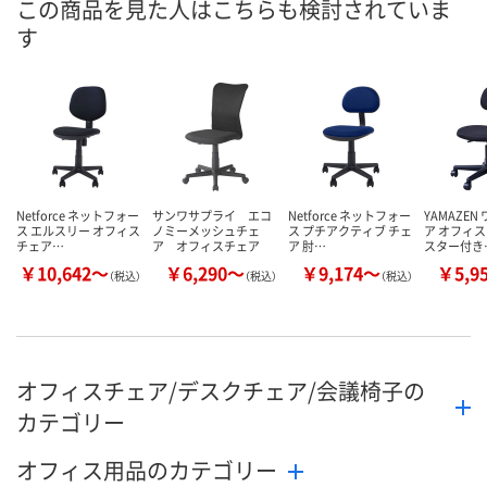
この商品を見た人はこちらも検討されていま
す
数量
お取り扱い終了しま
メーカー都合
した
販売停止中で
カゴへ
Netforce ネットフォー
サンワサプライ エコ
Netforce ネットフォー
YAMAZEN
ス エルスリー オフィス
ノミーメッシュチェ
ス プチアクティブ チェ
ア オフィス
チェア…
ア オフィスチェア
ア 肘…
スター付き
￥10,642～
￥6,290～
￥9,174～
￥5,9
（税込）
（税込）
（税込）
オフィスチェア/デスクチェア/会議椅子の
カテゴリー
オフィス用品のカテゴリー