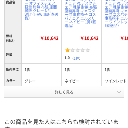
商品名
ー オフィスチェア
チェア PCデスクチ
チェア PCデ
軽量 肘無 布張 座面
ェア 軽量 肘無 布張
ェア 軽量 肘
昇降 グレー NF-
座面昇降 キャスタ
座面昇降 キ
WLT-2-AW 1脚（直送
ー付 事務椅子 コス
ー付 コスパ
品）
パチェア エルスリ
事務椅子 エ
ー ネイビー 1脚（直
ー ワインレッ
送品）
（直送品）
価格
￥10,642
￥10,642
￥10
(税込)
評価
1.0
（
1件
）
1脚
1脚
1脚
販売単位
グレー
ネイビー
ワインレッド
カラー
お申込番
詳しく見る
X951951
X951953
X951955
号
直送品
直送品
直送品
在庫
8月24日（月）まで
お届け日
この商品を見た人はこちらも検討されていま