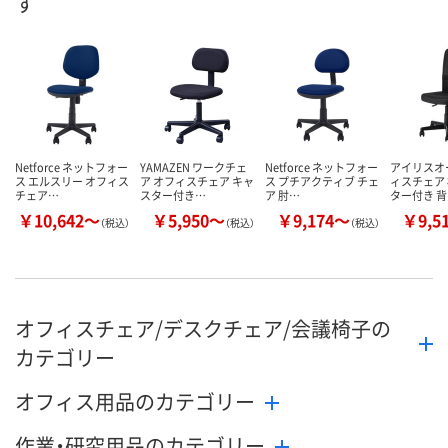
す
数量
お取り扱い終了しま
メーカー都合
した
販売停止中で
カゴへ
Netforce ネットフォー
YAMAZEN ワークチェ
Netforce ネットフォー
アイリスオ
ス エルスリー オフィス
ア オフィスチェア キャ
ス プチアクティブ チェ
ィスチェア 
チェア…
スター付き…
ア 肘…
ター付き 
￥10,642～
￥5,950～
￥9,174～
￥9,5
（税込）
（税込）
（税込）
オフィスチェア/デスクチェア/会議椅子の
カテゴリー
オフィス用品のカテゴリー
作業・研究用品のカテゴリー