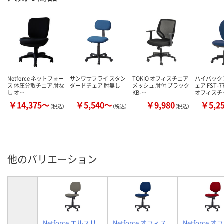
Netforce ネットフォー
サンワサプライ スタン
TOKIO オフィスチェア
ハイバック
ス 体圧分散チェア 肘な
ダードチェア 肘無し
メッシュ 肘付 ブラック
ェア FST-
し オ…
KB-…
オフィスチ
￥14,375～
￥5,540～
￥9,980
￥5,2
（税込）
（税込）
（税込）
他のバリエーション
Netforce エルスリ
Netforce オフィス
Netforce 