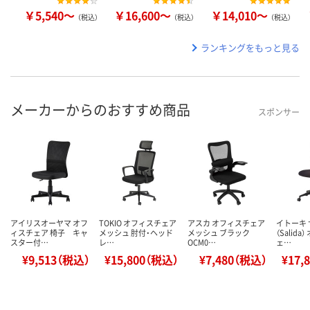
￥5,540～
￥16,600～
￥14,010～
（税込）
（税込）
（税込）
ランキングをもっと見る
メーカーからのおすすめ商品
スポンサー
アイリスオーヤマ オフ
TOKIO オフィスチェア
アスカ オフィスチェア
イトーキ
ィスチェア 椅子 キャ
メッシュ 肘付・ヘッド
メッシュ ブラック
（Salid
スター付…
レ…
OCM0…
ェ…
¥9,513（税込）
¥15,800（税込）
¥7,480（税込）
¥17,