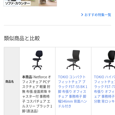
おすすめ特集一覧
類似商品と比較
本商品：
Netforce オ
TOKIO コンパクト
TOKIO ハイ
フィスチェア PCデ
フィットチェア ブ
フィットチェ
商品名
スクチェア 軽量 肘
ラック FST-55 BK 1
ラック FST-7
無 布張 座面昇降 キ
脚 布張り オフィス
布張り オフ
ャスター付 事務椅
チェア 事務椅子 脚
ェア 事務椅子
子 コスパチェア エ
幅546mm 背面ハン
分散 背ロッ
ルスリー ブラック 1
ドル付き
脚（直送品）