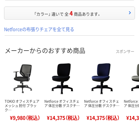
4
「カラー」 違いで 全
商品あります。
Netforceの布張りチェアを全て見る
メーカーからのおすすめ商品
スポンサー
TOKIO オフィスチェア
Netforce オフィスチェ
Netforce オフィスチェ
Netfor
メッシュ 肘付 ブラッ
ア 体圧分散 デスクチ…
ア 体圧分散 デスクチ…
ア 体圧分
ク…
¥9,980（税込）
¥14,375（税込）
¥14,375（税込）
¥14,