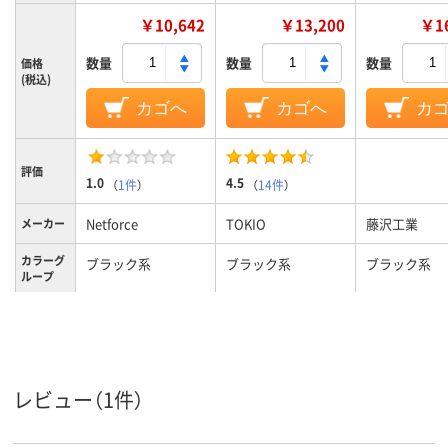
￥10,642
￥13,200
￥16
数量
数量
数量
価格
(税込)
カゴへ
カゴへ
カ
評価
1.0
4.5
（
1件
）
（
14件
）
Netforce
TOKIO
藤沢工業
メーカー
カラーグ
ブラック系
ブラック系
ブラック系
ループ
8.4kg
質量
レビュー（1件）