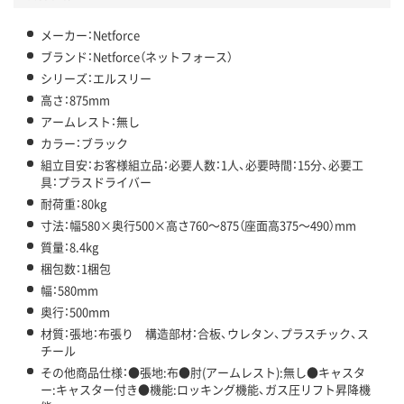
メーカー：Netforce
ブランド：Netforce（ネットフォース）
シリーズ：エルスリー
高さ：875mm
アームレスト：無し
カラー：ブラック
組立目安：お客様組立品：必要人数：1人、必要時間：15分、必要工
具：プラスドライバー
耐荷重：80kg
寸法：幅580×奥行500×高さ760～875（座面高375～490）mm
質量：8.4kg
梱包数：1梱包
幅：580mm
奥行：500mm
材質：張地：布張り 構造部材：合板、ウレタン、プラスチック、ス
チール
その他商品仕様：●張地:布●肘(アームレスト):無し●キャスタ
ー:キャスター付き●機能:ロッキング機能、ガス圧リフト昇降機