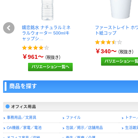
嬬恋銘水 ナチュラルミネ
ファーストレイト ホ
ラルウォーター 500mlキ
ト紙コップ
ャップシ…
￥340～
（税抜き）
￥961～
（税抜き）
商品を探す
事務用品／文房具
ファイル
トナー
OA機器／家電／電池
包装／掲示／店舗用品
生活雑