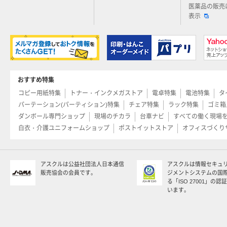
医薬品の販売
表示
おすすめ特集
コピー用紙特集
トナー・インクメガストア
電卓特集
電池特集
タ
パーテーション(パーティション)特集
チェア特集
ラック特集
ゴミ箱
ダンボール専門ショップ
現場のチカラ
台車ナビ
すべての働く現場
白衣・介護ユニフォームショップ
ポストイットストア
オフィスづくり
アスクルは公益社団法人日本通信
アスクルは情報セキュ
販売協会の会員です。
ジメントシステムの国
る「ISO 27001」の
います。