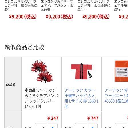
エレコム リカバリーウ
エレコム リカバリーウ
エレコム リカバリーウ
エレコム
ェア 半袖 一般医療機器
ェア ハーフパンツ 一般
ェア 半袖 一般医療機器
ェア 半袖
血行…
医療機…
血行…
血行…
¥9,200（税込）
¥9,200（税込）
¥9,200（税込）
¥9,
類似商品と比較
商品名
本商品：
アーテック
アーテック カラー
アーテック 
らくらくチアポンポ
不織布ハッピ 大人
ラービニール
ン レッドシルバー
用 Lサイズ 赤 1360 1
45530 1袋（1
14605 1対
個
￥247
￥747