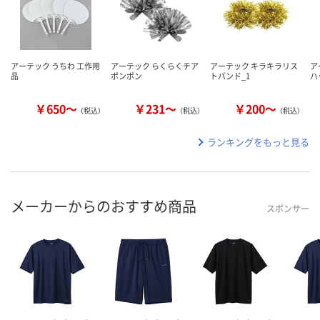
アーテック うちわ 工作用
アーテック らくらくチア
アーテック キラキラリス
ア
品
ポンポン
トバンド_1
ハ
￥650～
￥231～
￥200～
（税込）
（税込）
（税込）
ランキングをもっと見る
メーカーからのおすすめ商品
スポンサー