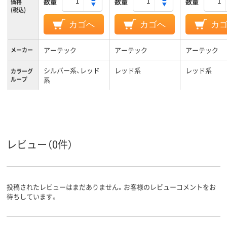
数量
数量
数量
価格
(税込)
カゴへ
カゴへ
カ
アーテック
アーテック
アーテック
メーカー
シルバー系、レッド
レッド系
レッド系
カラーグ
ループ
系
レビュー（0件）
投稿されたレビューはまだありません。お客様のレビューコメントをお
待ちしています。