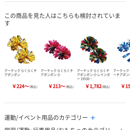
8月19日（水）
8月7日（金）
8月7日（金）
お届け日
この商品を見た人はこちらも検討されていま
す
数量
数量
数量
カゴへ
カゴへ
カ
アーテック らくらくチ
アーテック らくらくチ
アーテック らくらくチ
アーテック
アポンポン
アポンポン 小
アポンポン 小 レインボ
ーチアポン
ー 19530…
￥224～
￥213～
￥1,782
￥1
（税込）
（税込）
（税込）
運動/イベント用品のカテゴリー