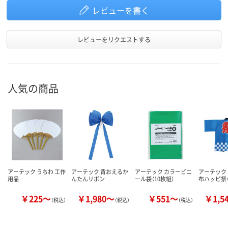
レビューを書く
レビューをリクエストする
人気の商品
アーテック うちわ 工作
アーテック 背おえるか
アーテック カラービニ
アーテック
用品
んたんリボン
ール袋（10枚組）
布ハッピ祭（
￥225～
￥1,980～
￥551～
￥1,5
（税込）
（税込）
（税込）