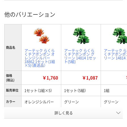
他のバリエーション
商品名
アーテック らくら
アーテック らくら
アーテック 
くチアポンポン オ
くチアポンポン グ
くチアポンポ
レンジシルバー
リーン 14814 1セッ
リーン 14814
18862 1セット(1組
ト(5組)
×5)（直送品）
価格
￥1,760
￥1,087
(税込)
1セット（1組×5）
1セット（5組）
1組
販売単位
オレンジシルバー
グリーン
グリーン
カラー
お申込番
詳しく見る
AHN9816
HN90566
XA64390
号
あり
2点
あり
在庫