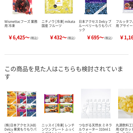
Wismettacフーズ 業務
ニチノウ [冷凍] mikata
日本アクセス Delcy ブ
フルッタフ
用 冷凍
国産 フルーツ
ルーベリーもりもりパ
用 アサイ
ック
￥6,425～
￥432～
￥695～
￥1,1
（税込）
（税込）
（税込）
この商品を見た人はこちらも検討されていま
す
(株)日本アクセス(AB)
ニッスイ [冷凍] レンチ
つながる天然水 ミネラ
丸源飲料工業
Delcy 果実もりもりパ
ンワンプレート ふっく
ルウォーター 310ml 1
用 IQFカ