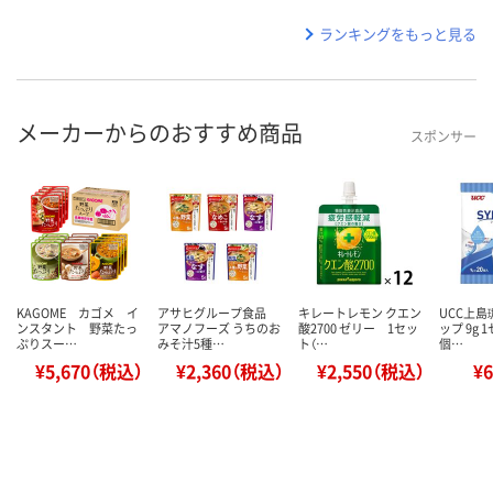
ランキングをもっと見る
メーカーからのおすすめ商品
スポンサー
KAGOME カゴメ イ
アサヒグループ食品
キレートレモン クエン
UCC上島
ンスタント 野菜たっ
アマノフーズ うちのお
酸2700 ゼリー 1セッ
ップ 9g 
ぷりスー…
みそ汁5種…
ト（…
個…
¥5,670（税込）
¥2,360（税込）
¥2,550（税込）
¥