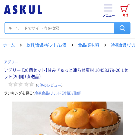
カゴ
メニュー
ホーム
飲料/食品/ギフト/お酒
食品/調味料
冷凍食品/チル
アデリー
アデリー 【20個セット】甘みぎゅっと凍らせ蜜柑 10453379-20 1セ
ット(20個)（直送品）
（
0
件のレビュー
）
ランキングを見る：
冷凍食品/チルド（冷蔵）/生鮮