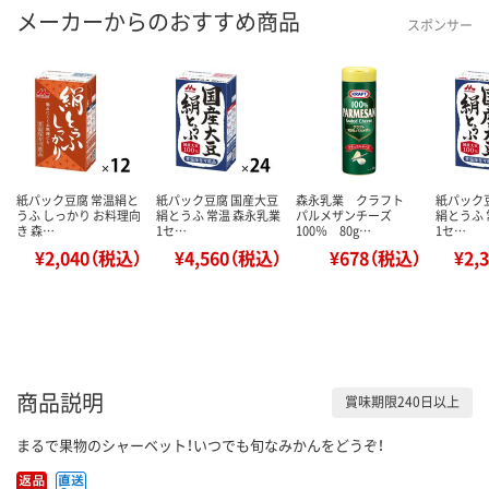
メーカーからのおすすめ商品
スポンサー
紙パック豆腐 常温絹と
紙パック豆腐 国産大豆
森永乳業 クラフト
紙パック
うふ しっかり お料理向
絹とうふ 常温 森永乳業
パルメザンチーズ
絹とうふ 
き 森…
1セ…
100％ 80g…
1セ…
¥2,040（税込）
¥4,560（税込）
¥678（税込）
¥2,
商品説明
賞味期限240日以上
まるで果物のシャーベット！いつでも旬なみかんをどうぞ！