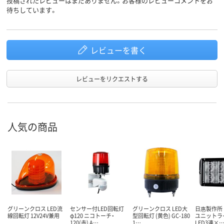
投稿されたレビューはまだありません。お客様のレビューコメントをお
待ちしています。
レビューを書く
レビューをリクエストする
人気の商品
グリーンクロス LED流
センサー付LED回転灯
グリーンクロス LED大
日惠製作所 
線回転灯 12V24V兼用
φ120 ニコトーチ・
型回転灯 (黄色) GC-180
ユニットライ
120(赤) A…
1…
LED3連×