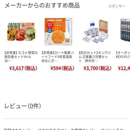
メーカーからのおすすめ商品
スポンサー
【非常食】 カゴメ 野菜の
【非常食】ロート製薬 ハ
【防災セット】キングジ
【キーボッ
保存食セットYH-A
ートフード5年常温保
ム 災害暑さ対策セッ
KEYSYS
30…
存おにぎ…
ト 熱中対…
¥3,617（税込）
¥594（税込）
¥3,700（税込）
¥12,
レビュー（0件）