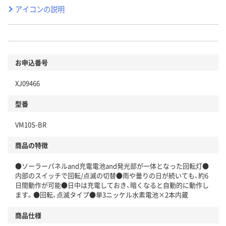
アイコンの説明
お申込番号
XJ09466
型番
VM10S-BR
商品の特徴
●ソーラーパネルand充電電池and発光部が一体となった回転灯●
内部のスイッチで回転/点滅の切替●雨や曇りの日が続いても、約6
日間動作が可能●日中は充電しておき、暗くなると自動的に動作し
ます。●回転、点滅タイプ●単3ニッケル水素電池×2本内蔵
商品仕様