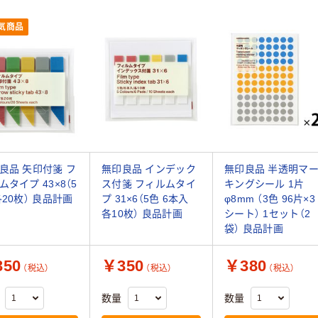
気商品
良品 矢印付箋 フ
無印良品 インデック
無印良品 半透明マ
ムタイプ 43×8（5
ス付箋 フィルムタイ
キングシール 1片
各20枚） 良品計画
プ 31×6（5色 6本入
φ8mm （3色 96片×3
各10枚） 良品計画
シート） 1セット（2
袋） 良品計画
50
￥350
￥380
（税込）
（税込）
（税込）
数量
数量