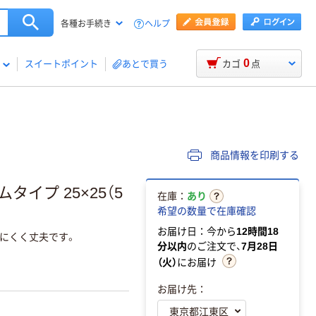
ヘルプ
各種お手続き
0
スイートポイント
あとで買う
カゴ
点
商品情報を印刷する
イプ 25×25（5
在庫：
あり
希望の数量で在庫確認
お届け日：今から
12時間18
にくく丈夫です。
分以内
のご注文で、
7月28日
（火）
にお届け
お届け先：