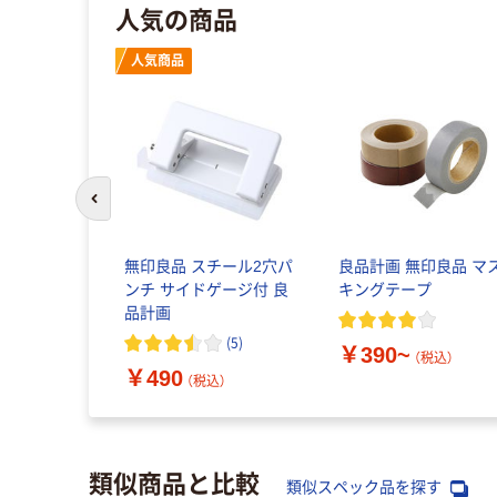
人気の商品
人気商品
前のスライドへ
無印良品 スチール2穴パ
良品計画 無印良品 マ
ンチ サイドゲージ付 良
キングテープ
品計画
(
5
)
￥390~
（税込）
￥490
（税込）
類似商品と比較
類似スペック品を探す