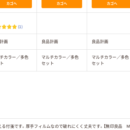
カゴへ
カゴへ
カゴへ
(1)
計画
良品計画
良品計画
チカラー／多色
マルチカラー／多色
マルチカラー／多色
ト
セット
セット
る付箋です。厚手フィルムなので破れにくく丈夫です。【無印良品 MU