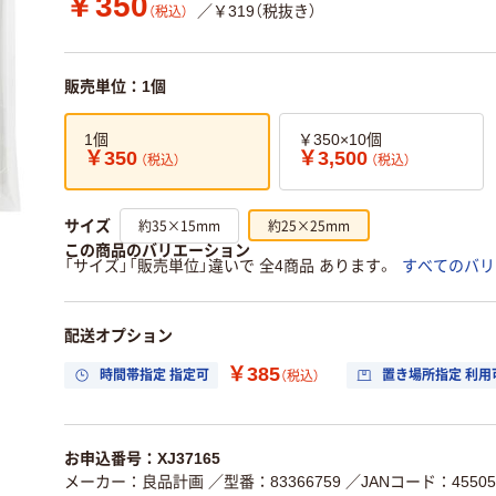
￥350
／￥319（税抜き）
（税込）
販売単位：1個
1個
￥350×10個
￥350
￥3,500
（税込）
（税込）
約35×15mm
約25×25mm
サイズ
この商品のバリエーション
「サイズ」「販売単位」違いで 全4商品 あります。
すべてのバリ
配送オプション
￥385
時間帯指定 指定可
置き場所指定 利用
（税込）
お申込番号：XJ37165
メーカー：良品計画
／型番：83366759
／JANコード：455058