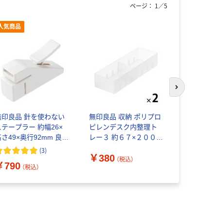
ページ：
1
／
5
人気商品
次のスライド
無印良品 針を使わない
無印良品 収納 ポリプロ
無印良品 
ステープラー 約幅26×
ピレンデスク内整理ト
ペンケース
高さ49×奥行92mm 良品
レー３ 約６７×２００×
￥590~
計画
４０ｍｍ 1セット（1個
(
3
)
￥380
×2） 良品計画
（税込）
￥790
（税込）