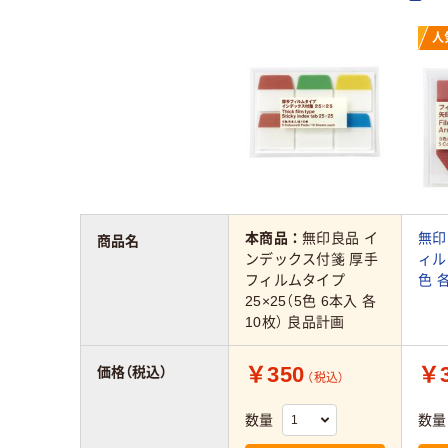
人
本商品：
無印良品 イ
無印
商品名
ンデックス付箋 厚手
ィル
フィルムタイプ
色 
25×25（5色 6本入 各
10枚） 良品計画
￥350
￥3
価格（税込）
（税込）
数量
数量