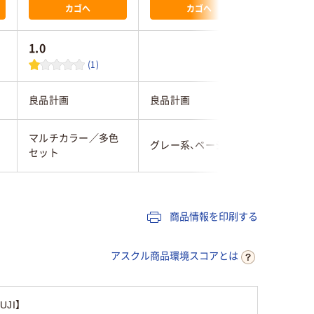
カゴへ
カゴへ
1.0
(1)
良品計画
良品計画
良品計画
マルチカラー／多色
マルチカ
グレー系、ベージュ系
セット
セット
商品情報を印刷する
アスクル商品環境スコアとは
JI】