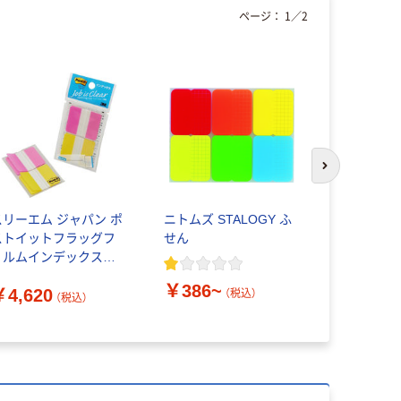
ページ：
1
／
2
次のスライド
スリーエム ジャパン ポ
ニトムズ STALOGY ふ
クラスター
ストイットフラッグフ
せん
きな色から
ィルムインデックス
デックスふ
82L-2 1セット(10個)
￥386~
￥4,620
￥6,050
（直送品）
（税込）
（税込）