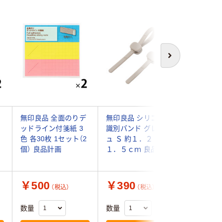
次へ
ー
無印良品 全面のりデ
無印良品 シリコーン
無印良品
ッドライン付箋紙 3
識別バンド グレージ
ス付箋 
色 各30枚 1セット（2
ュ Ｓ 約１．２５×１
プ 31×6
個） 良品計画
１．５ｃｍ 良品計画
各10枚） 
個） 良品
￥500
￥390
￥3,5
（税込）
（税込）
数量
数量
数量