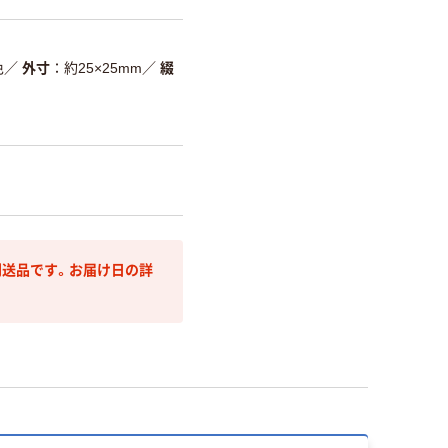
色
／
外寸
約25×25mm
／
綴
送品です。お届け日の詳