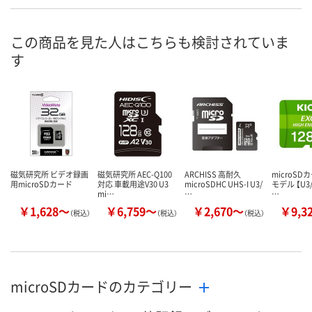
この商品を見た人はこちらも検討されていま
す
磁気研究所 ビデオ録画
磁気研究所 AEC-Q100
ARCHISS 高耐久
microSD
用microSDカード
対応 車載用途V30 U3
microSDHC UHS-I U3/
モデル 【U3/
mi…
…
…
￥1,628～
￥6,759～
￥2,670～
￥9,3
（税込）
（税込）
（税込）
microSDカードのカテゴリー