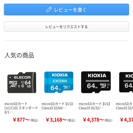
レビューを書く
レビューをリクエストする
人気の商品
microSDカード
microSDカード 【U1】
microSDカード 【U1】
microSD
[U1/C10] スタンダード
Class10 32/64/…
Class10 16/32/…
Class10 32
8/1…
￥877～
￥3,168～
￥4,378～
￥4,3
（税込）
（税込）
（税込）