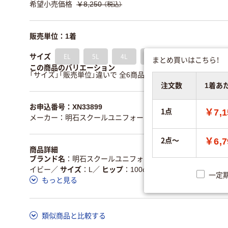
希望小売価格
￥8,250
（税込）
販売単位：1着
EL
5L
4L
S
M
L
サイズ
まとめ買いはこちら！
この商品のバリエーション
「サイズ」「販売単位」違いで 全6商品 あります。
すべてのバリ
注文数
1着あ
お申込番号：XN33899
1点
￥7,1
メーカー：明石スクールユニフォームカンパニー
／型番：UQW
2点～
￥6,7
商品詳細
ブランド名
明石スクールユニフォームカンパニー
／
ウエス
イビー
／
サイズ
L
／
ヒップ
100cm
一定
もっと見る
類似商品と比較する