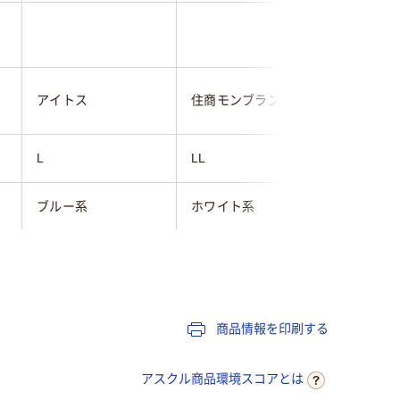
1.0
ルコック
アイトス
住商モンブラン
フ
L
LL
L
ブルー系
ホワイト系
ネイビー
女性用
女性用
女性用
商品情報を印刷する
アスクル商品環境スコアとは