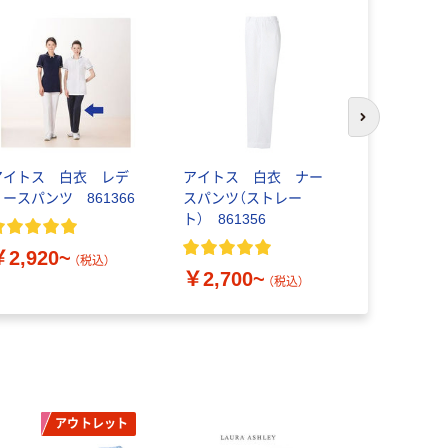
次のスライド
アイトス 白衣 レデ
アイトス 白衣 ナー
【在庫一掃セ
ィースパンツ 861366
スパンツ（ストレー
で】AITO
ト） 861356
ンツ（スリ
ト） ナースパ
￥2,920~
￥1,460
イト M 861
（税込）
￥2,700~
けあり品）
（税込）
アウトレット