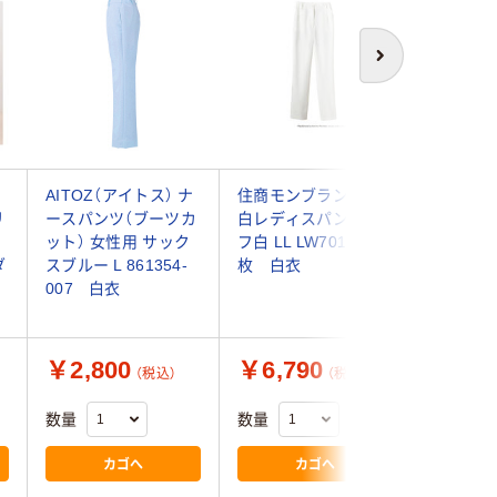
次へ
レ
AITOZ（アイトス） ナ
住商モンブラン オフ
ルコック
リ
ースパンツ（ブーツカ
白レディスパンツ オ
フ ナ
ット） 女性用 サック
フ白 LL LW701-11 1
ゆったり
ダ
スブルー L 861354-
枚 白衣
トパンツ
007 白衣
１３ ネ
白衣
￥2,800
￥6,790
￥6,2
（税込）
（税込）
数量
数量
数量
カゴへ
カゴへ