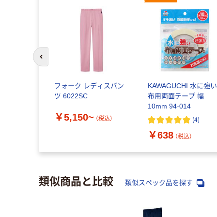
前のスライドへ
ベン 白
フォーク レディスパン
KAWAGUCHI 水に強
ンツ HO-
ツ 6022SC
布用両面テープ 幅
10mm 94-014
￥5,150~
（税込）
(
4
)
~
（税込）
￥638
（税込）
類似商品と比較
類似スペック品を探す