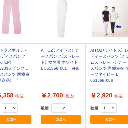
ックスポルティ
AITOZ（アイトス） ナ
AITOZ（アイトス） 
レディスパンツ
ースパンツ（ストレー
ディースパンツ（ス
XTEP）
ト） 女性用 ホワイト
ムストレート） ナー
2035 ピンク L
L 861356-001 白衣
スパンツ 医療白衣 
スパンツ 医療白
ークネイビー L
直送品）
861366-088
,358
￥2,700
￥2,920
（税込）
（税込）
（税込）
数量
数量
カゴへ
カゴへ
カゴへ