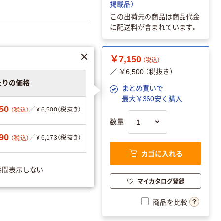
掲載品）
この出荷元の商品は商品代金
に配送料が含まれています。
￥7,150
（税込）
／ ￥6,500 （税抜き）
エーションを見る
たりの価格
まとめ買いで
最大￥360安く購入
50
／￥6,500（税抜き）
（税込）
2039-L
数量
90
／￥6,173（税抜き）
（税込）
カゴに入れる
ト
66～70cm
／
カラー
ネ
期間表示しない
マイカタログ登録
商品を比較