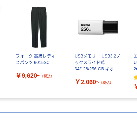
ラ
フォーク 高級レディー
USBメモリー USB3.2ノ
ブ
スパンツ 6015SC
ックスライド式
U
白
64/128/256 GB キオク
2
￥9,620~
シア
（税込）
￥2,060~
（税込）