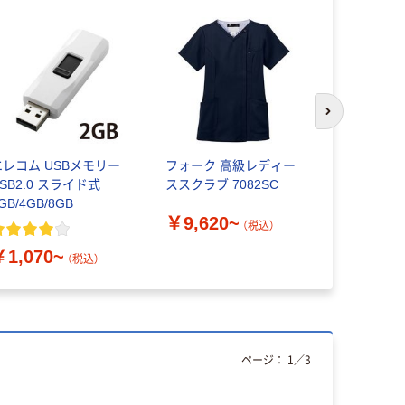
次のスライド
エレコム USBメモリー
フォーク 高級レディー
ルコックス
SB2.0 スライド式
ススクラブ 7082SC
ユニセック
GB/4GB/8GB
UZL4101-5
￥9,620~
（税込）
￥6,440
￥1,070~
（税込）
ページ：
1
／
3
わけあり特