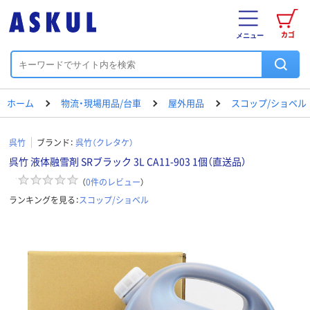
カゴ
メニュー
ホーム
物流・現場用品/台車
屋外用品
スコップ/ショベル
呉竹
ブランド：
呉竹（クレタケ）
呉竹 液体融雪剤 SRブラック 3L CA11-903 1個（直送品）
（
0
件のレビュー
）
ランキングを見る：
スコップ/ショベル