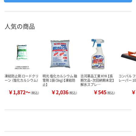
人気の商品
凍結防止剤 ロードクリ
明光 塩化カルシウム 融
古河薬品工業 KYK 【長
コンパル 
ーン （塩化カルシウム）
雪剤 1袋（5kg）【凍結防
期欠品・次回納期未定】
レーパー 101
止】
解氷スプレ…
￥1,872～
￥2,036
￥545
￥
（税込）
（税込）
（税込）