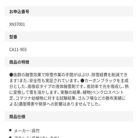
お申込番号
XN37001
型番
CA11-903
商品の特徴
●抜群の融雪効果で除雪作業の手間がはぶけ、除雪経費を削減でき
ます！また、安全性も実証されています。●カーボンブラックを主成
分とした、高吸収タイプの液体融雪剤です。高効率で光を吸収し、熱
に変換して雪を溶かします。実験の結果、植物(ベンクロスベント
芝、コマツナ幼植物に対する試験結果、ゴルフ場などの散布実績に
よる)濃度障害や発芽への影響はありませんでした。
商品仕様
メーカー：呉竹
ブランド：呉竹（クレタケ）