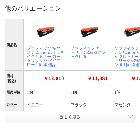
他のバリエーション
商品名
グラフィック キヤ
グラフィック カー
グラフィック
ノン（Canon）用 リサ
トリッジ335K(ブラ
ノン（Canon
イクルトナー カー
ック) 1個
イクルトナー
トリッジ335Y イエ
トリッジ335
ロー 1個（直送品）
ンタ 1個（直送
価格
￥12,010
￥11,381
￥12
(税込)
1個
1個
1個
販売単位
イエロー
ブラック
マゼンタ
カラー
お申込番
詳しく見る
XN41193
XN41190
XN41179
号
直送品
3点
直送品
在庫