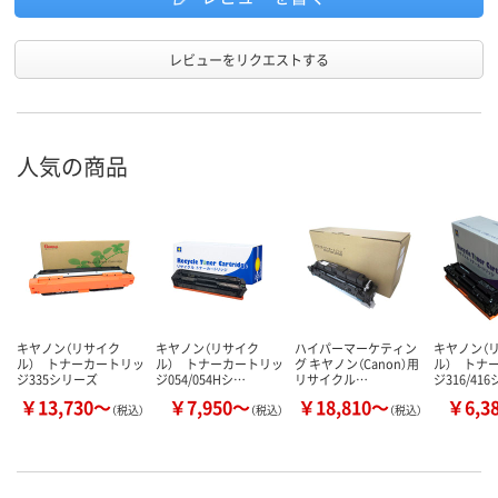
レビューをリクエストする
人気の商品
キヤノン（リサイク
キヤノン（リサイク
ハイパーマーケティン
キヤノン（
ル） トナーカートリッ
ル） トナーカートリッ
グ キヤノン（Canon）用
ル） トナ
ジ335シリーズ
ジ054/054Hシ…
リサイクル…
ジ316/41
￥13,730～
￥7,950～
￥18,810～
￥6,3
（税込）
（税込）
（税込）