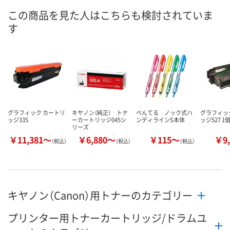
8月19日（水）まで
8月7日（金）
8月19日（水）
お届け日
この商品を見た人はこちらも検討されていま
す
数量
数量
数量
カゴへ
カゴへ
カ
グラフィック カートリ
キヤノン（純正） トナ
ぺんてる ノック式ハ
グラフィッ
ッジ335
ーカートリッジ045シ
ンディラインS本体
ッジ527 1
リーズ
￥11,381～
￥6,880～
￥115～
￥9,
（税込）
（税込）
（税込）
キヤノン（Canon）用トナーのカテゴリー
プリンター用トナーカートリッジ/ドラムユ