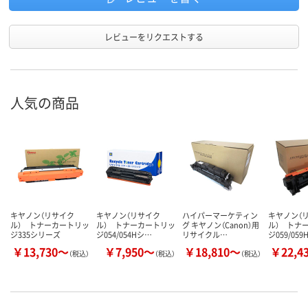
レビューをリクエストする
人気の商品
キヤノン（リサイク
キヤノン（リサイク
ハイパーマーケティン
キヤノン（
ル） トナーカートリッ
ル） トナーカートリッ
グ キヤノン（Canon）用
ル） トナ
ジ335シリーズ
ジ054/054Hシ…
リサイクル…
ジ059/05
￥13,730～
￥7,950～
￥18,810～
￥22,4
（税込）
（税込）
（税込）