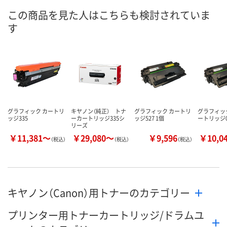
8月19日（水）まで
8月8日（土）
8月19日（水）
お届け日
この商品を見た人はこちらも検討されていま
す
数量
数量
数量
カゴへ
カゴへ
カ
グラフィック カートリ
キヤノン（純正） トナ
グラフィック カートリ
グラフィッ
ッジ335
ーカートリッジ335シ
ッジ527 1個
ートリッジ0
リーズ
￥11,381～
￥29,080～
￥9,596
￥10,0
（税込）
（税込）
（税込）
キヤノン（Canon）用トナーのカテゴリー
プリンター用トナーカートリッジ/ドラムユ