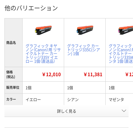
他のバリエーション
商品名
グラフィック キヤ
グラフィック カー
グラフィック
ノン（Canon）用 リサ
トリッジ335C(シア
ノン（Canon
イクルトナー カー
ン) 1個
イクルトナー
トリッジ335Y イエ
トリッジ335
ロー 1個（直送品）
ンタ 1個（直送
価格
￥12,010
￥11,381
￥12
(税込)
1個
1個
1個
販売単位
イエロー
シアン
マゼンタ
カラー
お申込番
詳しく見る
XN41193
XN41183
XN41179
号
直送品
2点
直送品
在庫