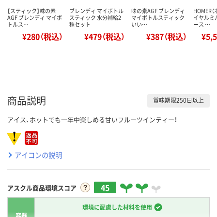
【スティック】味の素
ブレンディ マイボトル
味の素AGF ブレンディ
HOMER（
AGF ブレンディ マイボ
スティック 水分補給2
マイボトルスティック
イヤルミ
トルス…
種セット
いい…
ース …
¥280（税込）
¥479（税込）
¥387（税込）
¥5,
商品説明
賞味期限250日以上
アイス、ホットでも一年中楽しめる甘いフルーツインティー！
アイコンの説明
45
アスクル商品環境スコア
環境に配慮した材料を使用
容器