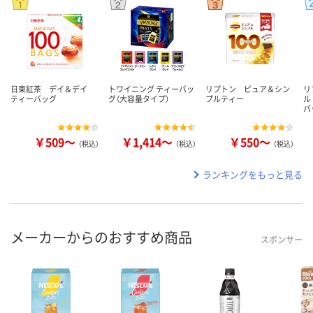
日東紅茶 デイ＆デイ
トワイニング ティーバッ
リプトン ピュア＆シン
リ
ティーバッグ
グ（大容量タイプ）
プルティー
ル
バ
￥509～
￥1,414～
￥550～
（税込）
（税込）
（税込）
ランキングをもっと見る
メーカーからのおすすめ商品
スポンサー