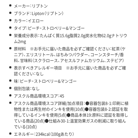
メーカー：リプトン
ブランド：Lipton（リプトン）
カラー：イエロー
タイプ：ピーチ・ストロベリー&マンゴー
栄養成分表示：たんぱく質15.6g脂質2.0g炭水化物62.0gナトリウ
ム2mg
原材料 ※お手元に届いた商品を必ずご確認ください：紅茶（ケ
ニア）、エリスリトール、はちみつパウダー、コーンスターチ/香
料、甘味料（スクラロース、アセスルファムカリウム、ステビア）
表示すべきアレルギー項目 ※お手元に届いた商品を必ずご確
認ください：なし
味：ピーチ・ストロベリー&マンゴー
個別包装：なし
アスクル商品環境スコア：45
アスクル商品環境スコア詳細/加点項目：●容器包装8-1:印刷に植
物性または再生材のインキを使用(10点)●容器包装8-2:認証を取
得しているインキを使用(5点)●商品本体19:原料に認証を取得し
ている商品(20点)●仕組み30-1:温室効果ガスの削減に取り組ん
でいる(10点)
エネルギー：234kcal（100gあたり）