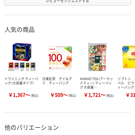
レビューをリクエストする
人気の商品
トワイニング ティーバ
日東紅茶 デイ＆デ
AHMAD TEA（アーマッ
リプトン 
ッグ（大容量タイプ）
イ ティーバッグ
ドティー） ティーバッ
ベル ピラ
グ 大容量…
ィーバッグ
￥1,367～
￥509～
￥1,721～
￥3
（税込）
（税込）
（税込）
他のバリエーション