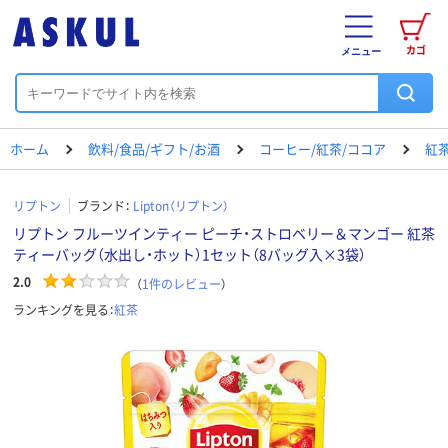
カゴ
メニュー
ホーム
飲料/食品/ギフト/お酒
コーヒー/紅茶/ココア
紅
リプトン
ブランド：
Lipton（リプトン）
リプトン フルーツインティー ピーチ・ストロベリー＆マンゴー 紅茶
ティーバッグ（水出し・ホット）1セット（8バッグ入×3袋）
2.0
（
1
件のレビュー
）
ランキングを見る：
紅茶