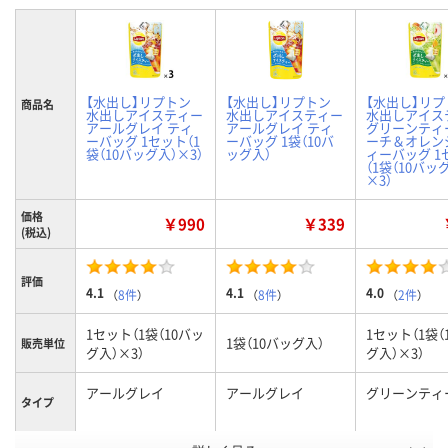
【水出し】リプトン
【水出し】リプトン
【水出し】リプ
商品名
水出しアイスティー
水出しアイスティー
水出しアイス
アールグレイ ティ
アールグレイ ティ
グリーンティ
ーバッグ 1セット（1
ーバッグ 1袋（10バ
ーチ＆オレン
袋（10バッグ入）×3）
ッグ入）
ィーバッグ 1
（1袋（10バッ
×3）
価格
￥990
￥339
(税込)
評価
4.1
4.1
4.0
（
8件
）
（
8件
）
（
2件
）
1セット（1袋（10バッ
1セット（1袋（
1袋（10バッグ入）
販売単位
グ入）×3）
グ入）×3）
アールグレイ
アールグレイ
グリーンティ
タイプ