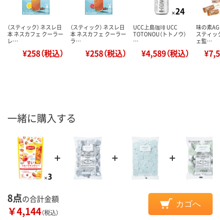
（スティック） ネスレ日
（スティック） ネスレ日
UCC上島珈琲 UCC
味の素AG
本 ネスカフェ クーラー
本 ネスカフェ クーラー
TOTONOU（トトノウ）
スティッ
レ…
ラ…
…
ェ監…
¥258（税込）
¥258（税込）
¥4,589（税込）
¥7,
一緒に購入する
8点
の合計金額
カゴへ
￥4,144
（税込）