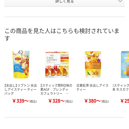
お申込番
詳しく見る
RH35909
KE98648
RH35911
号
あり
あり
入荷待ち
在庫
8月8日（土）
8月8日（土）
お届け日
この商品を見た人はこちらも検討されていま
す
数量
数量
お取り扱い終
した
カゴへ
カゴへ
【水出し】リプトン 水出
【スティック飲料】味の
日東紅茶 水出しアイス
（スティック
しアイスティー ティー
素AGF ブレンディ
ティー
本 ネスカフ
バッグ
カフェラトリー …
￥339～
￥328～
￥380～
￥2
（税込）
（税込）
（税込）