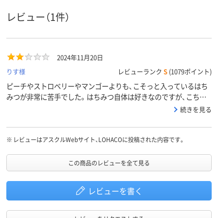
レビュー（1件）
2024年11月20日
りす様
レビューランク
S
(1079ポイント)
ピーチやストロベリーやマンゴーよりも、こそっと入っているはち
みつが非常に苦手でした。はちみつ自体は好きなのですが、こちら
に入っているはちみつはなんとも言いがたい独特の風味と匂いがあ
続きを見る
ります。そしてティーバッグをつまんだ手先にもその匂いが移り、
手を洗っても取れない…！ただ気にならないという人もいたのでそ
の旨も書き添えます。
※
レビューはアスクルWebサイト、LOHACOに投稿された内容です。
この商品のレビューを全て見る
レビューを書く