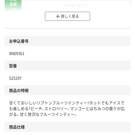
包装
省資源・無包装
詳しく見る
分別・リサイクルしやすい設計
環境に配慮した材料を使用
商品
お申込番号
本体
省資源・省エネ・節水
XN69361
分別・リサイクルしやすい設計
型番
独自の回収スキームがある
525297
仕組
アスクルで資源循環している
商品の特徴
温室効果ガスなどの削減
甘くておいしいリプトンフルーツインティー！ホットでもアイスで
この商品の環境配慮ポイントです。下記商品詳細「
も楽しめる！ピーチ、ストロベリー、マンゴーとはちみつの香りが広
アスクル商品環境スコア詳細／加点項目
」で確認できます。
がる。甘く贅沢なフルーツインティー。
商品仕様