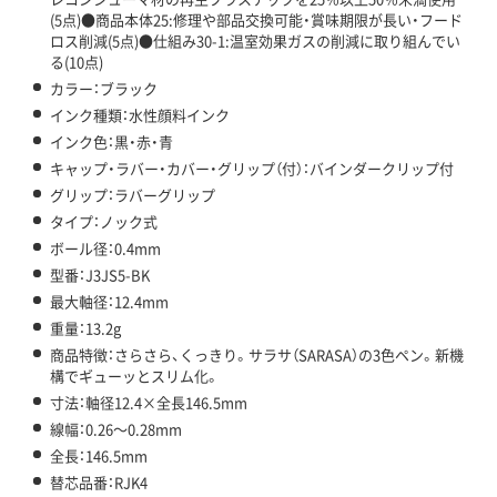
(5点)●商品本体25:修理や部品交換可能・賞味期限が長い・フード
ロス削減(5点)●仕組み30-1:温室効果ガスの削減に取り組んでい
る(10点)
カラー：ブラック
インク種類：水性顔料インク
インク色：黒・赤・青
キャップ・ラバー・カバー・グリップ（付）：バインダークリップ付
グリップ：ラバーグリップ
タイプ：ノック式
ボール径：0.4mm
型番：J3JS5-BK
最大軸径：12.4mm
重量：13.2g
商品特徴：さらさら、くっきり。サラサ（SARASA）の3色ペン。新機
構でギューッとスリム化。
寸法：軸径12.4×全長146.5mm
線幅：0.26～0.28mm
全長：146.5mm
替芯品番：RJK4