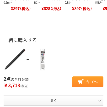
0.5m…
BC…
0.38…
KNU…
¥897（税込）
¥628（税込）
¥897（税込）
¥
一緒に購入する
2点
の合計金額
カゴへ
￥3,718
（税込）
開く