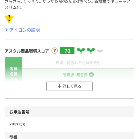
さらさら、くっきり。サラサ（SARASA）の3色ペン。新機構でギューッと
スリム化。
アイコンの説明
70
アスクル商品環境スコア
環境に配慮した材料を使用
容器
包装
省資源・無包装
詳しく見る
分別・リサイクルしやすい設計
環境に配慮した材料を使用
商品
お申込番号
本体
省資源・省エネ・節水
XP13528
分別・リサイクルしやすい設計
型番