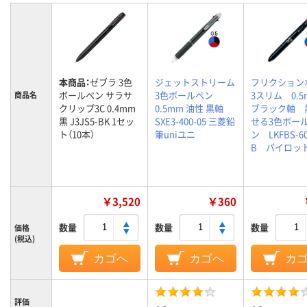
本商品：
ゼブラ 3色
ジェットストリーム
フリクション
ボールペン サラサ
3色ボールペン
3スリム 0.
商品名
クリップ3C 0.4mm
0.5mm 油性 黒軸
ブラック軸 
黒 J3JS5-BK 1セッ
SXE3-400-05 三菱鉛
せる3色ボー
ト（10本）
筆uniユニ
ン LKFBS-60
B パイロッ
￥3,520
￥360
数量
数量
数量
価格
(税込)
カゴへ
カゴへ
カ
評価