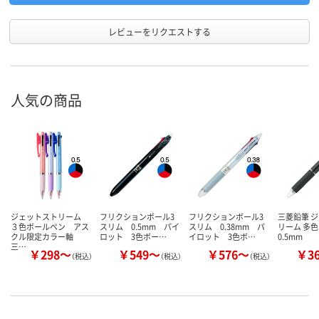
レビューをリクエストする
人気の商品
ジェットストリーム
フリクションボール3
フリクションボール3
三菱鉛筆 
３色ボールペン アス
スリム 0.5mm パイ
スリム 0.38mm パ
リーム 多
クル限定カラー軸
ロット 3色ボー…
イロット 3色ボ…
0.5mm
三…
￥298～
￥549～
￥576～
￥3
（税込）
（税込）
（税込）