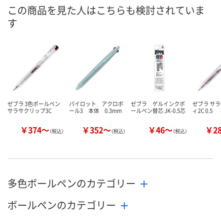
入荷待ち
4点
1点
在庫
この商品を見た人はこちらも検討されていま
す
ご注文後、お届けに
ついてご連絡いたし
8月9日（日）
8月9日（日）
お届け日
ます
数量
数量
数量
カゴへ
カゴへ
カ
ゼブラ 3色ボールペン
パイロット アクロボ
ゼブラ ゲルインクボ
ゼブラ サ
サラサクリップ3C
ール3 本体 0.3mm
ールペン替芯 JK-0.5芯
ィ2C 0.5
￥374～
￥352～
￥46～
￥2
（税込）
（税込）
（税込）
多色ボールペンのカテゴリー
ボールペンのカテゴリー