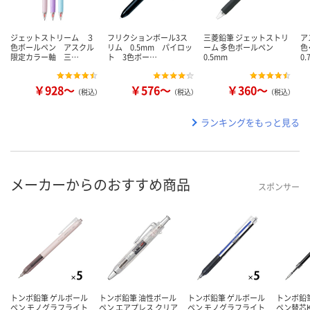
ジェットストリーム ３
フリクションボール3ス
三菱鉛筆 ジェットストリ
ア
色ボールペン アスクル
リム 0.5mm パイロッ
ーム 多色ボールペン
色
限定カラー軸 三…
ト 3色ボー…
0.5mm
0
￥928～
￥576～
￥360～
（税込）
（税込）
（税込）
ランキングをもっと見る
メーカーからのおすすめ商品
スポンサー
トンボ鉛筆 ゲルボール
トンボ鉛筆 油性ボール
トンボ鉛筆 ゲルボール
トンボ鉛
ペン モノグラフライト
ペン エアプレス クリア
ペン モノグラフライト
ペン替芯K