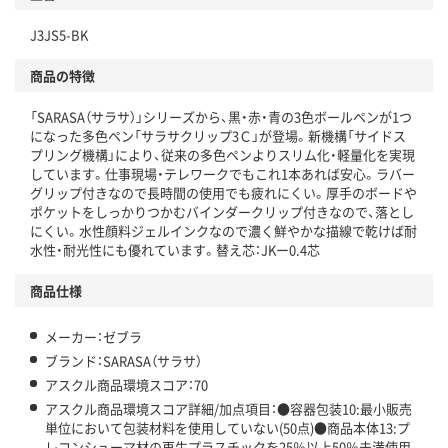
独自の回収スキームがある
J3JS5-BK
仕組
アスクルで資源循環している
商品の特徴
温室効果ガスなどの削減
「SARASA（サラサ）」シリーズから、黒・赤・青の3色ボールペンが1つ
この商品の環境配慮ポイントです。下記商品詳細「
になった多色ペン「サラサクリップ3Ｃ」が登場。新機構「サイドス
アスクル商品環境スコア詳細／加点項目
」で確認できます。
プリング機構」により、従来の多色ペンよりスリム化・軽量化を実現
しています。仕事現場・テレワークでもこれ1本あれば安心。ラバー
グリップ付きなので長時間の使用でも疲れにくい。厚手のボードや
ポケットをしっかりつかむバインダークリップ付きなので、落とし
にくい。水性顔料ジェルインクなので濃く鮮やかな描線で乾けば耐
水性・耐光性にも優れています。替え芯：JKー0.4芯
商品仕様
メーカー：ゼブラ
ブランド：SARASA（サラサ）
アスクル商品環境スコア：70
アスクル商品環境スコア詳細/加点項目：●容器包装10:最小販売
単位において包装材料を使用していない(50点)●商品本体13:プ
レコンシューマ材の再生プラスチックを25％以上50％未満使用