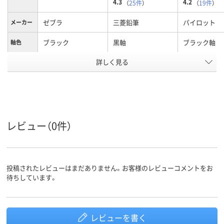
4.3
4.2
（
25件
）
（
19件
）
ゼブラ
三菱鉛筆
パイロット
メーカー
ブラック
黒軸
ブラック軸
軸色
詳しく見る
0.4mm
0.5mm
0.5mm、0.5
ボール径
3色
3色
3色
色数
水性顔料インク
油性インク
フリクション
インク種
類
（ゲルインク）
レビュー（0件）
黒・赤・青
黒・赤・青
インク色
ブラック系
ブラック系、ブルー
ブラック系
カラーグ
ループ
系、レッド系
投稿されたレビューはまだありません。お客様のレビューコメントをお
待ちしています。
アスクル
商品環境
70
85
スコア
レビューを書く