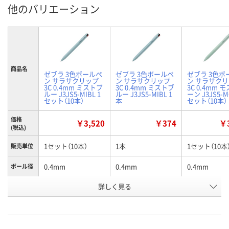
他のバリエーション
商品名
ゼブラ 3色ボールペ
ゼブラ 3色ボールペ
ゼブラ 3色ボ
ン サラサクリップ
ン サラサクリップ
ン サラサク
3C 0.4mm ミストブ
3C 0.4mm ミストブ
3C 0.4mm 
ルー J3JS5-MIBL 1
ルー J3JS5-MIBL 1
ーン J3JS5-M
セット（10本）
本
セット（10本）
価格
￥3,520
￥374
￥3
(税込)
1セット（10本）
1本
1セット（10本
販売単位
0.4mm
0.4mm
0.4mm
ボール径
詳しく見る
ミストブルー
ミストブルー
モスグリーン
カラー
お申込番
XP13530
XP13516
XP13531
号