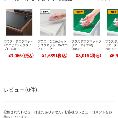
プラス デスクマット
プラス ななめカット
プラス デスクマット ク
プラス デ
（エグゼクティブタイ
デスクマット OAエコ
リアータイプ 6号
リアータイ
プ） 420…
ノミー ク…
（1045…
（900×…
¥3,066（税込）
¥1,689（税込）
¥8,016（税込）
¥6,
レビュー（0件）
投稿されたレビューはまだありません。お客様のレビューコメントをお
待ちしています。