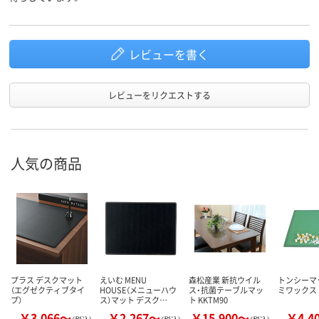
レビューを書く
レビューをリクエストする
人気の商品
プラス デスクマット
えいむ MENU
森松産業 新抗ウイル
トンシーマッ
（エグゼクティブタイ
HOUSE（メニューハウ
ス・抗菌テーブルマッ
ミワックス
プ）
ス）マット デスク…
ト KKTM90
￥3,066～
￥2,267～
￥15,900～
￥4,4