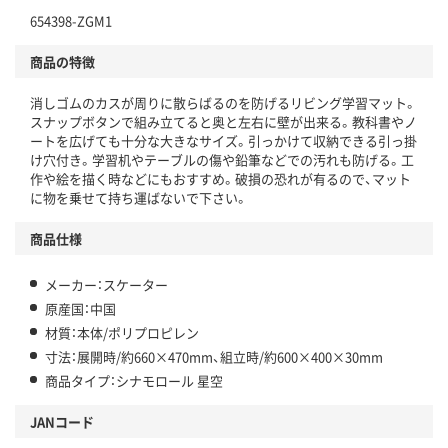
654398-ZGM1
商品の特徴
消しゴムのカスが周りに散らばるのを防げるリビング学習マット。
スナップボタンで組み立てると奥と左右に壁が出来る。教科書やノ
ートを広げても十分な大きなサイズ。引っかけて収納できる引っ掛
け穴付き。学習机やテーブルの傷や鉛筆などでの汚れも防げる。工
作や絵を描く時などにもおすすめ。破損の恐れが有るので、マット
に物を乗せて持ち運ばないで下さい。
商品仕様
メーカー：スケーター
原産国：中国
材質：本体/ポリプロピレン
寸法：展開時/約660×470mm、組立時/約600×400×30mm
商品タイプ：シナモロール 星空
JANコード