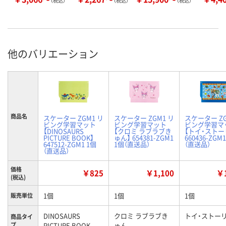
（税込）
（税込）
（税込）
他のバリエーション
商品名
スケーター ZGM1 リ
スケーター ZGM1 リ
スケーター ZG
ビング学習マット
ビング学習マット
ビング学習マ
【DINOSAURS
【クロミ ラブラブき
【トイ・ストー
PICTURE BOOK】
ゅん】 654381-ZGM1
660436-ZGM
647512-ZGM1 1個
1個（直送品）
（直送品）
（直送品）
価格
￥825
￥1,100
￥1
(税込)
1個
1個
1個
販売単位
DINOSAURS
クロミ ラブラブき
トイ・ストー
商品タイ
プ
PICTURE BOOK
ゅん