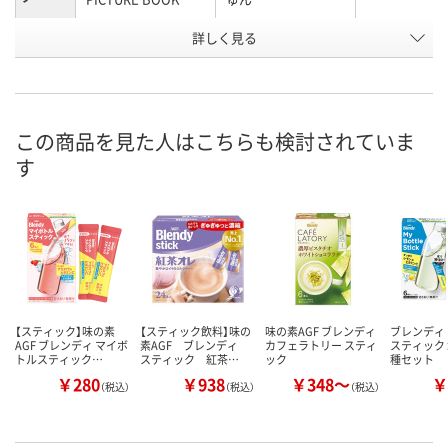
お申込番
詳しく見る
XP99322
XP99369
XP99443
号
直送品
直送品
直送品
在庫
8月24日（月）まで
8月24日（月）
お届け日
この商品を見た人はこちらも検討されていま
す
数量
数量
メーカー都合により
販売停止中です
カゴへ
カ
【スティック】味の素
【スティック飲料】味の
味の素AGF ブレンディ
ブレンディ
AGF ブレンディ マイボ
素AGF ブレンディ
カフェラトリー スティ
スティック
トルスティック…
スティック 紅茶…
ック
種セット
￥280
￥938
￥348～
￥
（税込）
（税込）
（税込）